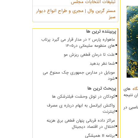
تبلیغات انتخابات مجلس
مستر گرین وال | مجری و طراح انواع دیوار
سبز
پربیننده ترین ها
ماهواره پارس 2 در مدار قرار می گیرد پرتاب
های منظومه سلیمانی در1405
علت تا درمان قطعی ریزش مو
شما نظر بدهید
موبایل در مدارس جمهوری چک ممنوع می
شود
پربحث ترین ها
گاه
های
ن نتیجه
کودکان در تونل وحشت فیلترشکن ها
واکنش ایرانسل به ابهام درباره ی مصرف
اسبی در
اینترنت
مراکز داده قربانی پنهان قطعی برق هزینه
اختلال در اقتصاد دیجیتال
برنامه B همیشگی