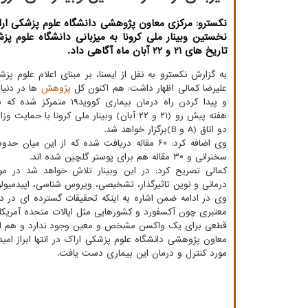
نكسترو: مركزی معاون پژوهشی دانشگاه علوم پزشكی اراك
نخستین وبینار ملی كرونا به میزبانی دانشگاه علوم پز
تاریخ های ۲۱ و ۲۲ آبان ماه آگاهی داد.
به گزارش نکسترو به نقل از ایسنا، بر مبنای اعلام علوم پزش
علیرضا کمالی اظهار داشت: هم اکنون کل
پژوهش
ها در دنیا،
و پیدا کردن راه درمان بیماری کووید۱۹
هفته پیش رو (۲۱ و ۲۲ آبان) وبینار ملی کرونا با حم
دو اتاق (A و B)برگزار خواهد شد.
سخنرانی و ۳۰ مقاله هم برای پوستر گلچین شده اند.
کمالی تصریح کرد: در این وبینار تلاش خواهد شد در 
درمانی و نوین تاثیرگذار، تشخیصی، ویروس شناسی، اپیدمیول
وی در ادامه ضمن اشاره به اینکه تحقیقات گسترده ای در دن
معتبری چون آکسفورد و کشورهایی مثل ایالات متحده آمریکا، چ
قطعی برای یک واکسن مشخص و معین وجود ندارد و هم اکنون
معاون پژوهشی دانشگاه علوم پزشکی اراک در انتها ابراز امید
مورد کنترل و درمان این بیماری دست یافت.