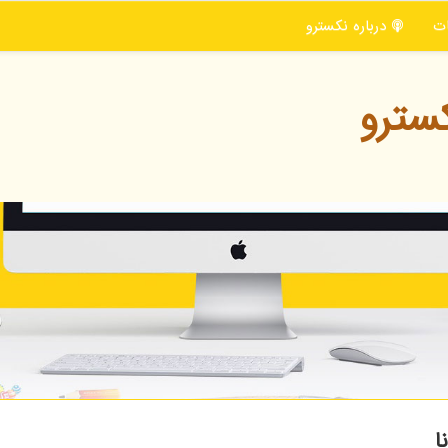
ت
درباره نكسترو
سترو
ا