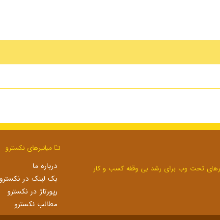
میانبرهای نكسترو
درباره ما
بک لینک در نكسترو
رپورتاژ در نكسترو
مطالب نكسترو