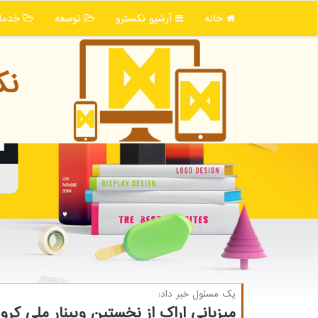
خانه
آرشیو نكسترو
توسعه
خدما
نك
یك مسئول خبر داد:
میزبانی اراك از نخستین وبینار ملی كرون