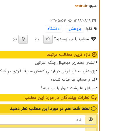
منبع:
nextru.ir
23:05:54
1399/08/19
تگها:
پژوهش
,
دانشگاه
مطلب را می پسندید؟
(0)
(1)
تازه ترین مطالب مرتبط
افشای معماری دیجیتال جنگ اسرائیل
پژوهش محقق ایرانی درباره ی کاهش مصرف انرژی در شبکه ار
کدام حساب ها حذف شدند؟
موبایل ها پشت دیوار را می بینند!
نظرات بینندگان در مورد این مطلب
لطفا شما هم
در مورد این مطلب
نظر دهید