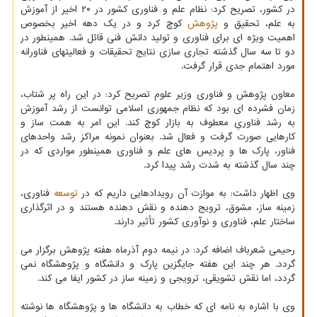
در کشور، تصریح کرد: نظام علم و فناوری کشور در ۲۰ اخیر از آموزش
به علم، تحقیق و
پژوهش
کوچ کرد و در یک دهه اخیر بخصوص
اهمیت ویژه ای برای فناوری و تولید دانش فنی قائل شد. همینطور در
دو تا سه سال گذشته تجاری سازی نتایج تحقیقات و فعالیتهای فناورانه
مورد اهتمام جدی قرار گرفت.
معاون پژوهش و فناوری وزیر علوم تصریح کرد: در این راه پر شتاب،
زمان فشرده ای بود که نظام جمهوری اسلامی توانست از رشد آموزش
به رشد فناوریِ معطوف به بازار کوچ کند. این امر به همت ساز و
کارهایی صورت گرفت و فعال شد. بعنوان نمونه مراکز رشد واحدهای
فناور، پارک ها و پردیس های علم و فناوری همینطور مواردی که در
چند سال گذشته به شدت رشد پیدا کرد.
وی اظهار داشت: به موازت آن رویدادهایی داریم که در
توسعه
فناوری،
زمینه ساز، مشوق، ترویج دهنده و نقش دهنده هستند و در اثرگذاری
ساختار علم، فناوری و نوآوری کشور تأثیر دارند.
رحیمی شعرباف اضافه کرد: در نیمه دوم آذرماه هفته پژوهش برگزار می
گردد. هر چند این هفته جایگزین پارک و دانشگاه و پژوهشگاه نمی
گردد، اما نقش تشویقی، ترویجی و زمینه ساز در کشور ایفا می کند.
وی با اشاره به نامه ای که خطاب به دانشگاه ها و پژوهشگاه ها نوشته