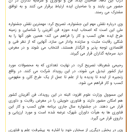
درب این کافه، صاحبان ایده، فن و نوآوری و سرمایه گذاران در آن
حضور می یابند و با صاحبان ایده ارتباط برقرار می کنند و به توافق
مشترک می رسند.
وی درباره نقش مهم این جشنواره، تصریح کرد: مهمترین نقش جشنواره
ملی این است که اصحاب ایده حوزه فن آفرینی را شناسایی و زمینه
طرح ایده های کسب و کار را فراهم می کند؛ همین طور آنها را به
شکلی رقابت مثبت و سازنده وادار می سازد. آنهایی که از نظر فنی و
اقتصادی توجه پذیر و اثرگذار هستند، انتخاب می شوند و در معرض
دید سرمایه گذاران قرار می گیرند.
رحیمی شعرباف تصریح کرد: در نهایت تعدادی که به محصولات مورد
نیاز کشور تبدیل می شوند، در این رویداد شرکت می کنند. در واقع
زنجیره از ایده تا پدیده یا از علم تا عمل از یک طرح کلی و مفهومی
کسب و کار فراهم می شود.
این مسوول وزارت علوم افزود: البته در این رویداد، فن آفرینان کشور
هم امکان حضور دارند و فناوری خویش را در معرض رقابت و داوری
قرار می دهند. در جشنواره سال جاری برنامه های کسب و کار این
فناوری ها به هیأت داوران شهرک عرضه شده است و مورد ارزیابی و
داروی قرار می گیرد.
وی در بخش دیگری از سخنان خود با اشاره به پیشرفت علم و فناوری