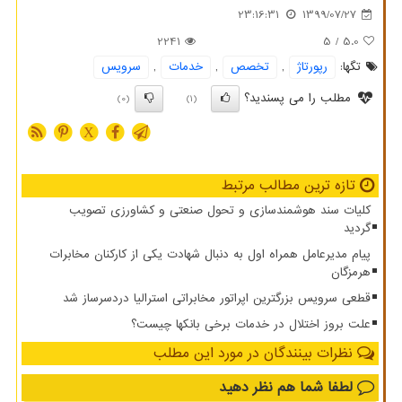
23:16:31
1399/07/27
2241
/ 5
5.0
تگها:
رپورتاژ
,
تخصص
,
خدمات
,
سرویس
مطلب را می پسندید؟
(0)
(1)
X
تازه ترین مطالب مرتبط
کلیات سند هوشمندسازی و تحول صنعتی و کشاورزی تصویب
گردید
پیام مدیرعامل همراه اول به دنبال شهادت یکی از کارکنان مخابرات
هرمزگان
قطعی سرویس بزرگترین اپراتور مخابراتی استرالیا دردسرساز شد
علت بروز اختلال در خدمات برخی بانکها چیست؟
نظرات بینندگان در مورد این مطلب
لطفا شما هم
نظر دهید