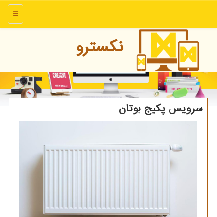
منو
نكسترو
سرویس پكیج بوتان