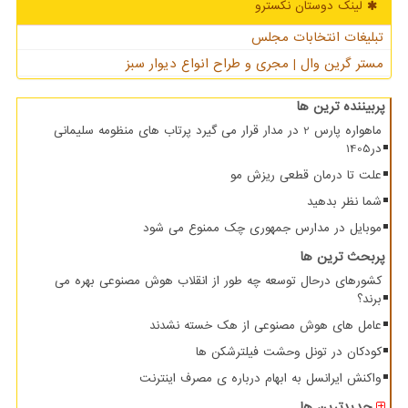
لینک دوستان نكسترو
تبلیغات انتخابات مجلس
مستر گرین وال | مجری و طراح انواع دیوار سبز
پربیننده ترین ها
ماهواره پارس 2 در مدار قرار می گیرد پرتاب های منظومه سلیمانی
در1405
علت تا درمان قطعی ریزش مو
شما نظر بدهید
موبایل در مدارس جمهوری چک ممنوع می شود
پربحث ترین ها
کشورهای درحال توسعه چه طور از انقلاب هوش مصنوعی بهره می
برند؟
عامل های هوش مصنوعی از هک خسته نشدند
کودکان در تونل وحشت فیلترشکن ها
واکنش ایرانسل به ابهام درباره ی مصرف اینترنت
جدیدترین ها