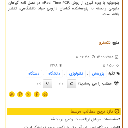
پنومونیه با بهره گیری از روش Real Time PCR» در فصل نامه گیاهان
دارویی وابسته به پژوهشکده گیاهان دارویی جهاد دانشگاهی، انتشار
یافته است.
منبع:
نكسترو
10:42:38
1399/07/18
2178
/ 5
5.0
تگها:
پژوهش
,
تكنولوژی
,
دانشگاه
,
دستگاه
مطلب را می پسندید؟
(0)
(1)
X
تازه ترین مطالب مرتبط
مشخصات موبایل ارزانقیمت ردمی برملا شد
اولین دستگاه اوپن ای آی یک بلندگوی بدون نمایشگر است