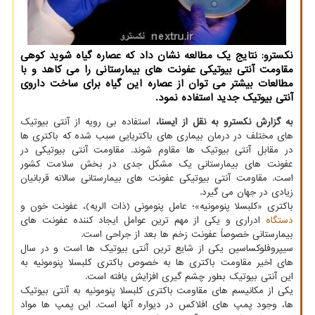
نكسترو: نتایج یك مطالعه نشان داد كه عصاره گیاه شوید كوهی
مقاومت آنتی بیوتیكی عفونت های بیمارستانی را می كاهد و با
مطالعات بیشتر می توان از عصاره این گیاه برای ساخت داروی
آنتی بیوتیك جدید استفاده نمود.
به گزارش نکسترو به نقل از ایسنا،
استفاده بی رویه از آنتی بیوتیک
های مختلف در درمان بیماری های باکتریایی سبب شده که باکتری ها
در مقابل آنتی بیوتیک ها مقاوم شوند. مقاومت آنتی بیوتیکی در
عفونت های بیمارستانی یک مشکل جدی در بخش سلامت کشور
است. مقاومت آنتی بیوتیکی عفونت های بیمارستانی سالانه قربانیان
زیادی در جهان می گیرد.
باکتری «کلبسلا پنومونیه»؛ عامل پنومونی (ذات الریه)، عفونت خون و
دستگاه
ادراری و یکی از مهم ترین عوامل ایجاد کننده عفونت های
بیمارستانی خصوصاً عفونت زخم ها بعد از جراحی است.
سیپروفلوکساسین یکی از شایع ترین آنتی بیوتیک ها است و در سال
های اخیر مقاومت باکتری ها به خصوص باکتری کلبسلا پنومونیه به
این آنتی بیوتیک بطور چشم گیری افزایش یافته است.
یکی از مکانیسم های مقاومت باکتری کلبسلا پنومونیه به آنتی بیوتیک
ها، وجود پمپ های افلاکس در دیواره آنها است. این پمپ ها مواد