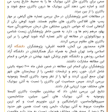
سمی برای باکتری مثل آنتی بیوتیک ها را به محیط خارج پمپ می
کنند و اجازه نمی دهند آنتی بیوتیک ها درون باکتری جمع شوند و
باکتری را از بین ببرند.
در مطالعات اخیر پژوهشگران در حال بررسی عصاره های گیاهی بر مهار
پمپ های افلاکس باکتری های مقاوم هستند. شوید کوهی یکی از
گیاهانی است که خواص دارویی مختلفی مثل درمان سرماخوردگیِ سینه
پهلو، مرهم زخم ها و... دارد. به همین خاطر پژوهشگران زیست شناسی
و بیوتکنولوژی در مطالعه ای تاثیر عصاره گیاه شوید کوهی را بر این
باکتری های مقاوم بررسی کردند.
فائزه محمدپور بی گمان، فاطمه اشرفی؛ پژوهشگران
دانشگاه
آزاد
اسلامی واحد تهران شمال به همراه دیگر همکارانشان در دانشگاه آزاد
اسلامی رودهن و دانشگاه علوم پزشکی شهید بهشتی در طراحی و انجام
این مطالعه مشارکت داشتند.
پژوهشگران برای انجام این مطالعه در ضمن شش ماه ۲۰۰ نمونه بالینی
شامل ادرار، خون، زخم و ترشحات تنفسی را از بیمارستان های شهر
تهران جمع آوری کردند و آنها را از نظر وجود باکتری کلبسلا پنومونیه
بررسی کردند. سپس حساسیت این باکتری را نسبت به آنتی بیوتیک
های مختلف مورد ارزیابی قرار دادند.
نتایج این بررسی نشان داد که بیشترین مقاومت باکتری کلبسلا
پنومونیه به آنتی بیوتیک های آمپی سیلین، جنتامایسین،
سیپروفلوکساسین، تتراسایکلین و تری متوپریم است و کم ترین
مقاومت مربوط به آنتی بیوتیک «ایمی پنم» است. همین طور حدود
۳۰ درصد از سویه های مختلف همزمان نسبت به چند دارو مقاومت