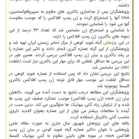
داشتند.
پژوهشگران پس از جداسازی باکتری های مقاوم به سیپروفلوکساسین،
DNA آنها را استخراج کرده و ژن پمپ افلاکس را که موجب مقاومت
آنها می شود را شناسایی نمودند.
با شناسایی و استخراج ژن مشخص شد که تعداد ۴۳ درصد از این
نمونه های باکتری، ژن پمپ افلاکس را دارند.
در این
پژوهش
گیاه شوید کوهی از مرکز ذخایر زیستی ایران تهیه شد و
پژوهشگران از این گیاه عصاره گیری انجام دادند و تاثیر این عصاره را
بر رشد باکتری و بیان ژن پمپ افلاکس بررسی کردند. همین طور در
این بررسی ها حداقل غلظتی که برای مهار این باکتری نیاز است (غلظت
MIC) نیز مشخص شد.
نتایج این بررسی نشان داد که پس استفاده از عصاره شوید کوهی در
حداقل غلظت نیر موجب مهار قابل توجه ژن پمپ افلاکس باکتری
کلبسلا پنومونیه شد.
پژوهشگران این مطالعه درباب نتایج به دست آمده می گویند: «کاهش
بیان ژن oqxA (ژن پمپ افلاکس) موجب عملکرد ضعیف این پمپ ها
شده و از تراوش زیاد آنتی بیوتیک ها جلوگیری می کند. بدین سبب در
آینده با مطالعات بیشتر می توان از این عصاره بعنوان کاندید داروی
مناسب آنتی باکتریال استفاده کرد».
یافته های این پژوهش شهریور سال جاری به صورت مقاله علمی
پژوهشی با عنوان «تاثیر عصاره گیاه شوید کوعی بر بیان ژن پمپ
افلاکس oqxA در سویه های بالینی مقاوم به آنتی بیوتیک کلبسلا