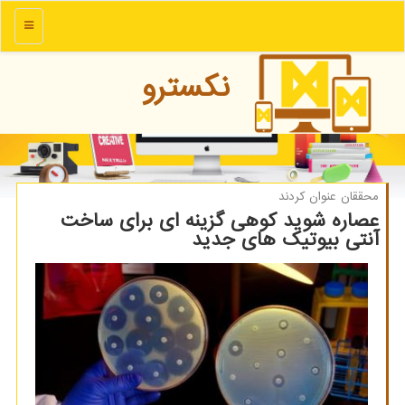
منو
نكسترو
محققان عنوان كردند
عصاره شوید كوهی گزینه ای برای ساخت
آنتی بیوتیك های جدید