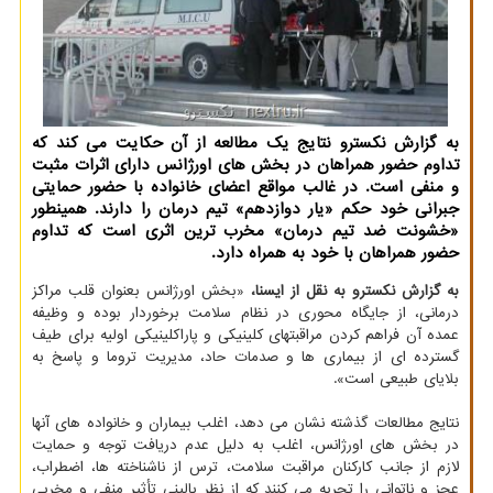
به گزارش نكسترو نتایج یك مطالعه از آن حكایت می كند كه
تداوم حضور همراهان در بخش های اورژانس دارای اثرات مثبت
و منفی است. در غالب مواقع اعضای خانواده با حضور حمایتی
جبرانی خود حكم «یار دوازدهم» تیم درمان را دارند. همینطور
«خشونت ضد تیم درمان» مخرب ترین اثری است كه تداوم
حضور همراهان با خود به همراه دارد.
به گزارش نکسترو به نقل از ایسنا،
«بخش اورژانس بعنوان قلب مراکز
درمانی، از جایگاه محوری در نظام سلامت برخوردار بوده و وظیفه
عمده آن فراهم کردن مراقبتهای کلینیکی و پاراکلینیکی اولیه برای طیف
گسترده ای از بیماری ها و صدمات حاد، مدیریت تروما و پاسخ به
بلایای طبیعی است».
نتایج مطالعات گذشته نشان می دهد، اغلب بیماران و خانواده های آنها
در بخش های اورژانس، اغلب به دلیل عدم دریافت توجه و حمایت
لازم از جانب کارکنان مراقبت سلامت، ترس از ناشناخته ها، اضطراب،
عجز و ناتوانی را تجربه می کنند که از نظر بالینی تأثیر منفی و مخربی