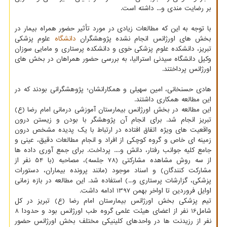
بر رضایت مندی و... داشته است.
با توجه به این که مطالعات زیادی در مورد تأثیر حضور همراه بیمار در
بخش های اورژانس انجام نشده پژوهشگران
دانشگاه
علوم پزشکی
تبریز، دانشکده علوم پزشکی خوی و دانشکده پرستاری و مامایی سوزان
وکیل دانشگاه سیدنی استرالیا، به بررسی حضور همراهان در بخش های
اورژانس پرداختند.
هادی حسنخانی، امین سهیلی و همکارانشان؛ پژوهشگرانی بودند که در
این مطالعه همکاری داشتند.
این مطالعه در بخش اورژانس بیمارستان آموزشی درمانی امام رضا (ع)
تبریز انجام شد. برای انجام آن پژوهشگر با بودن و زیستن درون
واقعیت های ویژه اتفاق افتاده در ارتباط با یک پدیده مشخص درون
زمینه ای خاص و گروه کوچکی از افراد و انجام مطالعات دقیق، عینی و
جامع کلیه جوانب رفتار، دانش و.... پرداخت. برای جمع آوری داده ها
از سه روش مشاهده مشارکتی (78 جلسه)، مصاحبه (با 54 نفر از
مشارکت کنندگان) و اسناد موجود (مانند پرونده بیماران، دستورات
پزشکی، گزارشات پرستاری و...) استفاده شد. این مطالعه در بازه زمانی
اوایل فروردین تا اواخر بهمن 1397 ادامه داشت.
تیم پزشکی بخش اورژانس بیمارستان امام رضا (ع) تبریز در کل
شامل16 نفر از اعضای هیئت علمی گروه طب اورژانس بود و حدودا 8
نفر از رزیدنت ها در واحدهای کلینیکی مختلف بخش اورژانس حضور