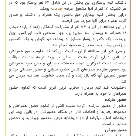
داشتند. تیم پرستاری این بخش در کل شامل 64 نفر پرستار بود که در
هر کشیک 13 نفر از آنها مشغول عرضه
خدمات
بودند.
دراین بخش کلیه بیماران حق داشتن یک همراه را داشتند و صدور
کارت همراه برای آنها صورت می گرفت.
در این مطالعه در کل با 54 نفر از مشارکت کنندگان (تعداد یازده بیمار،
18 همراه، 10 پرستار، سه سوپروایزر، چهار متخص طب اورژانس، چهار
رزیدنت، یک دکتر داروساز مسئول داروخانه، دو نگهبان و یک تکنسین
اورژانس پیش بیمارستانی) مصاحبه انجام شد.
بررسی های این مطالعه از آن حکایت می کند که تداوم حضور همراهان
در بالین دارای اثرات مثبت و منفی بر روند عرضه خدمات مراقب
سلامت، دست اندرکاران عرضه خدمات، بیماران و حتی خود همراهان
بود. حضور سازنده همراهان شامل حضور جبرانی و حضور حمایتی بود و
حضور تخریبی آنها گاه بازدارنده و گاه سبب خشونت ضد تیم درمان می
شد.
«خشونت ضد تیم درمان» مخرب ترین اثری است که تداوم حضور
همراهان با خود به همراه دارد.
حضور سازنده
منظور از حضور سازنده، اثرات مثبت ناشی از تداوم حضور همراهان و
مجموعه رفتارها و اقدامات آنان در هنگام حضورشان در بالین بود. این
درونمایه اصلی برگرفته از دو درونمایه فرعی «حضور جبرانی» و «حضور
حمایتی» است.
حضور جبرانی