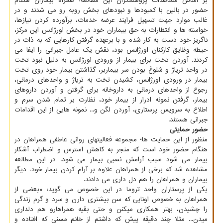
بر اساس مشاهدات پژوهشگران این مطالعه؛ همراه بیماران هنگام
حضور در بالین با کمبودها و نبودهای بخش روبه رو می شدند و در
غالب موارد جهت تسهیل فرایند عرضه خدمات، برآورده کردن نیازها،
خواسته ها و انتظارات به حق بیماران خود در بخش اورژانس این مرکز،
ناگریز خود دست به کار شده و با برعهده گرفتن کارهایی که به ذات در
حیطه وظایق کارکنان اورژانس بود، نقش یک عامل جبرانی را ایفا می
کردند. آوردن تخت برای بیمار از ورودی اورژانس به دلیل نبود تخت
در واحد تریاژ و شلوغ بودن سر بیماربر، گذاشتن بیمار خود روی تخت
بیمار در ورودی اورژانس، کشیدن تخت به تریاژ و واحدهای درمانی،
رجوع از واحدهای درمانی به داروخانه برای گرفتن و آوردن داروهای
بیمار، گرفتن نمونه ادرار از بیمار خود، نظارت بر تمام شدن سرم و
اطلاع به سرویس پرستاری، آوردن لگن و... نمونه هایی از این اقدامات
جبرانی هستند.
حضور حمایتی
منظور از این حمایت ها؛ مجموعه فعالیتهای روانی عاطفی همراهان در
هنگام حضور خود است که منجر به کاهش استرس و اضطراب آشکار
بیمار می شود سبب آرامش نسبی بیمار می شود. در این مطالعه
مشاهده شد که برخی از همراهان علاوه بر آرام کردن بیمار خود، دیگر
بیماران و همراهان را هم دل داری می دادند.
یکی از پرستاران واحد تروما در این خصوص می گوید: «بعضی از
همراهان به خصوص اونایی که سن بیشتری دارن و سرد و گرم زندگی
را چشیدن، بهتر همکاری میکنن و حتی بقیه همراهارو هم دلداری
میدن... مثلا چند دقیقه پیش که داشتم از خانم مسنی که افتاده و