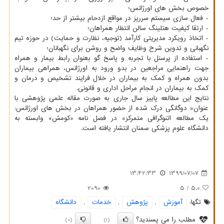
خصوص بخش های اورژانس؛
- فعال سازی سیستم سرریز در مواقع ازدحام بیشتر از حد؛
- ارتقا کیفیت هتلینگ سالن انتظار همراهان؛
- اتخاذ رویکرد مدیریتی کارآمد (توجیه، نظارت و حمایت) در حوزه تیم
نگهبانی و تدوین شرح وظایف واضح و روشن برای نگهبانان؛
- استفاده از پرسنل با تجربه و پاسخ گو بعنوان رابط بیمار و همراه
جهت راهنمایی مراجعین در بدو ورود به اورژانس، همراهی بیماران
بدون همراه و کمک به بیماران در خلال فرایند تشخیص و درمان و
کمک به بیماران در انجام مراحل اداری و قانونی.
نتایج این مطالعه پاییز سال جاری به صورت مقاله علمی پژوهشی با
عنوان« دوگانگی درک شده از حضور همراهان در بخش های اورژانس:
یک مطالعه اتنوگرافی متمرکز» در فصل نامه «کومش» وابسته به
دانشگاه علوم پزشکی سمنان انتشار یافته است.
13:42:33
1399/07/07
2090
/ 5
5.0
تگها:
آموزش
,
پژوهش
,
خدمات
,
دانشگاه
مطلب را می پسندید؟
(0)
(1)