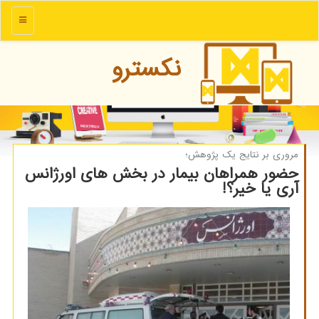
منو
نكسترو
مروری بر نتایج یك پژوهش؛
حضور همراهان بیمار در بخش های اورژانس
آری یا خیر؟!