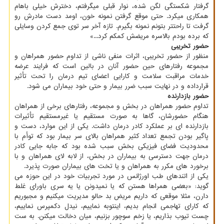
گرفتار شکستگی لگن شده، نوار قبلی میگرفتم، دخترش خیلی باهام
همکاری میکرد. حتی موقع گرفتن نمونه خون، اومد دست مادرش رو
گرفت تا راحتتر بتونم نمونه بگیرم. تازه آخر سر توی جمع کردن وسایلی
که برده بودم بالاسره مریضش کمکم کرد...»
حضور تخریبی
منظور از حضور تخریبی، اثرات منفی ناشی از تداوم حضور همراهان و
مجموعه رفتارهای حین حضور آنان در بالین است که فرایند عرضه
خدمات مراقبت سلامت و کارایی اعضای تیم درمان را تحت تأثیر
قرارداده و در نهایت سبب ضرر بیمار و حتی خود بیماران می شود.
حضور بازدارنده
تداوم حضور همراهان در بخش و مجموعه، رفتارهای برخی از همراهان
هنگام حضورشان، گاها به صورت مستقیم یا غیرمستقیم تأثیرات
بازدارنده ای بر عملکرد کادر درمان داشت. یکی از این موارد، دست و
پاگیر بودن تجمع تعداد کثیر همراهان بالای سر بیمار بود که توأم با
محدودیت فضای فیزیکی بخش سبب شده بود که جابه جایی کادر
درمان جهت دسترسی به بیماران در بخش، از لابه لای همراهان و با
برخورد های مکرر به همراهان و یا تخت های بیماران صورت پذیرد.
یکی از اتندهای طب اورژانس در مورد تجربیات خود در این حوزه می
گوید: «بعضی همراها هستن که یا نمیدونن یا یه سری باورای غلط
دارن، مثلا موقعی که داریم مریض بد حالو مدیریت میکنیم و مجبوریم
که کارای تهاجمی انجام بدیم، اینتوبه نماییم، نیدل دکمپرس نماییم،
چست تیوب بذاریم، یا زخم سوچور بزنیم، میان دخالت میکنن. به ست