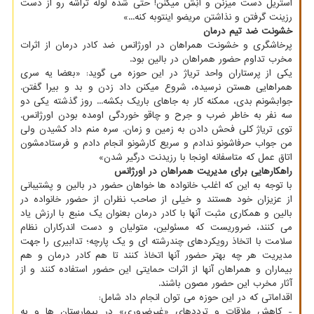
استریل دست میزنن و آنِش میکنن! حتی شده لوله تراشه رو از دست
رزینت گرفتن و نذاشتن مریضو اینتوبه کنه...»
خشونت ضد تیم درمان
پرخاشگری و خشونت همراهان در اورژانس ضد کادر درمان از اثرات
مخرب تداوم حضور همراهان در بالین بود.
یکی از پرستاران واحد تریاژ در این حوزه می گوید: «بعضا یه سری
همراهایی هستن نرسیده، شروع میکنن داد زدن و بد و بیرا گفتن.
جوابشونم بدی، ممکنه کار به جاهای باریک بکشه... روز گذشته یکی دو
سه نفر به خاطر ضرب و جرح و چاقو خوردگی اومده بودن اورژانس.
توی تریاژ کلی فحش دادن به زمین و زمان. سره منم داد کشیدن ولی
من جواب حرفاشونو ندادم و سریع کارشونو انجام دادم و فرستادمشون
اتاق عمل که متاسفانه اونجا با رزیدنت درگیر شدن»
راهکارهایی برای مدیریت همراهان در اورژانس
با توجه به این که اغلب خانواده ها خواهان حضور در بالین و پشتیبانی
از عزیزان خود هستند و خیلی از صاحب نظران از حضور خانواده در
بالین و همکاری مثبت آنها با کادر درمان بعنوان یک منبع با ارزش یاد
می کنند، ضروریست که مسئولین، متولیان و دست اندرکاران نظام
سلامت با اتخاذ رویکردهای چندرشته ای و یک پارچه؛ تدابیری را جهت
مدیریت هر چه بهتر حضور آنها اتخاذ کنند تا هم کادر درمان و هم
بیماران و همراهان آنها از اثرات حمایتی این حضور استفاده کنند و از
آثار مخرب این حضور مصون باشند.
اقداماتی که در این حوزه می توان انجام داد شامل:
- کاهش ملاقات و ترددهای «غیرضروری» در بیمارستان ها و به