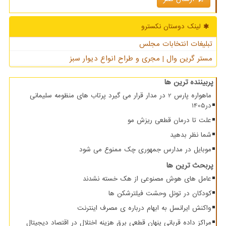
لینک دوستان نكسترو
تبلیغات انتخابات مجلس
مستر گرین وال | مجری و طراح انواع دیوار سبز
پربیننده ترین ها
ماهواره پارس 2 در مدار قرار می گیرد پرتاب های منظومه سلیمانی
در1405
علت تا درمان قطعی ریزش مو
شما نظر بدهید
موبایل در مدارس جمهوری چک ممنوع می شود
پربحث ترین ها
عامل های هوش مصنوعی از هک خسته نشدند
کودکان در تونل وحشت فیلترشکن ها
واکنش ایرانسل به ابهام درباره ی مصرف اینترنت
مراکز داده قربانی پنهان قطعی برق هزینه اختلال در اقتصاد دیجیتال