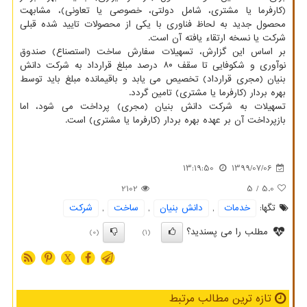
(کارفرما یا مشتری، شامل دولتی، خصوصی یا تعاونی)، مشابهت
محصول جدید به لحاظ فناوری با یکی از محصولات تایید شده قبلی
شرکت یا نسخه ارتقاء یافته آن است.
بر اساس این گزارش، تسهیلات سفارش ساخت (استصناع) صندوق
نوآوری و شکوفایی تا سقف ۸۰ درصد مبلغ قرارداد به شرکت دانش
بنیان (مجری قرارداد) تخصیص می یابد و باقیمانده مبلغ باید توسط
بهره بردار (کارفرما یا مشتری) تامین گردد.
تسهیلات به شرکت دانش بنیان (مجری) پرداخت می شود، اما
بازپرداخت آن بر عهده بهره بردار (کارفرما یا مشتری) است.
13:19:50
1399/07/06
2102
/ 5
5.0
تگها:
خدمات
,
دانش بنیان
,
ساخت
,
شركت
مطلب را می پسندید؟
(0)
(1)
X
تازه ترین مطالب مرتبط