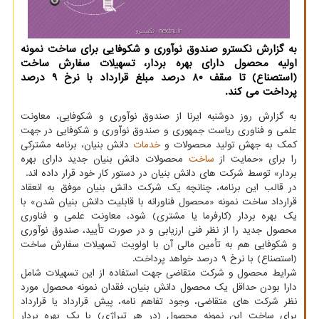
به گزارش نكسترو صندوق نوآوری و شكوفایی برای ساخت نمونه
اولیه محصول دارای بهره بردار، تسهیلات سفارش ساخت
(استصناع) تا سقف ۸۰ درصد مبلغ قرارداد با نرخ ۹ درصد
پرداخت می كند.
به گزارش روز دوشنبه ایرنا از صندوق نوآوری و شکوفایی، معاونت
علمی و فناوری ریاست جمهوری و صندوق نوآوری و شکوفایی در جهت
کمک به جهش تولید محصولات و
خدمات
دانش بنیان، برنامه مشترکی
را برای «حمایت از
ساخت
محصولات دانش بنیان جدید دارای بهره
بردار» توسط شرکت های دانش بنیان در دستور کار خود قرار داده اند.
در قالب این برنامه، چنانچه یک شرکت دانش بنیان موفق به انعقاد
قرارداد ساخت نمونه «محصول فناورانه با قابلیت دانش بنیان شدن» با
یک بهره بردار (کارفرما یا مشتری) شود، معاونت علمی و فناوری
محصول جدید را از نظر فنی ارزیابی و در صورت تأیید، صندوق نوآوری
و شکوفایی هم به تأمین مالی آن با اولویت تسهیلات سفارش ساخت
(استصناع) با نرخ ۹ درصد خواهد پرداخت.
شرایط محصول و شرکت متقاضی جهت استفاده از این تسهیلات شامل
دارا بودن حداقل یک محصول دانش بنیان، فقدان نمونه محصول مورد
نظر شرکت های متقاضی، وجود تفاهم نامه، پیش قرارداد یا قرارداد
برای ساخت این نمونه محصول (در هر تیراژی) با یک بهره بردار