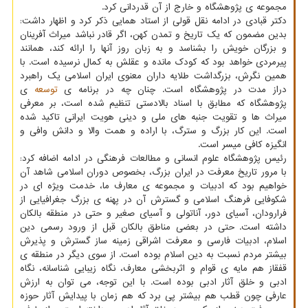
مجموعه ی پژوهشگاه و خارج از آن قدردانی کرد.
دکتر قبادی در ادامه نقل قولی از استاد همایی ذکر کرد و اظهار داشت:
بدین مضمون که یک تاریخ و تمدن کهن، اگر قادر نباشد میراث آفرینان
و بزرگان خویش را بشناسد و به زبان روز آنها را ارائه کند، همانند
پیرمردی خواهد بود که کودک مانده و عقلش به کمال نرسیده است. با
همین نگرش، بزرگداشت طلایه داران معنوی ایران اسلامی یک راهبرد
دراز مدت در پژوهشگاه است. چنان چه در برنامه ی
توسعه
ی
پژوهشگاه که مطابق با اسناد بالادستی تنظیم شده است، بر معرفی
میراث ها و تقویت جنبه های ملی و دینی هویت ایرانی تاکید شده
است. این کار بزرگ و سترگ، با اراده و همت والا و دانش وافی و
انگیزه کافی میسر است.
رئیس پژوهشگاه علوم انسانی و مطالعات فرهنگی در ادامه اضافه کرد:
با مرور تاریخ معرفت در ایران بزرگ، بخصوص دوران اسلامی شاهد آن
خواهیم بود که ادبیات و مجموعه ی معارف ما، خدمت ویژه ای در
شکوفایی فرهنگ اسلامی و گسترش آن در پهنه ی بزرگ جغرافیایی از
فرارودان، آسیای دور، آناتولی و آسیای صغیر و حتی در منطقه بالکان
داشته است. حتی در بعضی مناطق بالکان قبل از ورود رسمی دین
اسلام، ادبیات فارسی و معرفت اشراقی زمینه ساز گسترش و پذیرش
بیشتر مردم نسبت به دین اسلام بوده است. از سوی دیگر در منطقه ی
قفقاز هم مایه ی قوام و اثربخشی معارف، نگاه زیبایی شناسانه، نگاه
ادبی و خلق آثار ادبی بوده است. با این توجه، می توان به ارزش
عارفی چون قطب هم بیشتر پی برد که هم زمان با پیدایش آثار حوزه