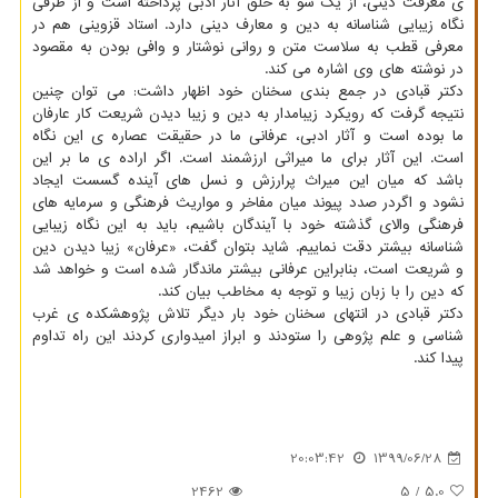
ی معرفت دینی، از یک سو به خلق آثار ادبی پرداخته است و از طرفی
نگاه زیبایی شناسانه به دین و معارف دینی دارد. استاد قزوینی هم در
معرفی قطب به سلاست متن و روانی نوشتار و وافی بودن به مقصود
در نوشته های وی اشاره می کند.
دکتر قبادی در جمع بندی سخنان خود اظهار داشت: می توان چنین
نتیجه گرفت که رویکرد زیبامدار به دین و زیبا دیدن شریعت کار عارفان
ما بوده است و آثار ادبی، عرفانی ما در حقیقت عصاره ی این نگاه
است. این آثار برای ما میراثی ارزشمند است. اگر اراده ی ما بر این
باشد که میان این میراث پرارزش و نسل های آینده گسست ایجاد
نشود و اگردر صدد پیوند میان مفاخر و مواریث فرهنگی و سرمایه های
فرهنگی والای گذشته خود با آیندگان باشیم، باید به این نگاه زیبایی
شناسانه بیشتر دقت نماییم. شاید بتوان گفت، «عرفان» زیبا دیدن دین
و شریعت است، بنابراین عرفانی بیشتر ماندگار شده است و خواهد شد
که دین را با زبان زیبا و توجه به مخاطب بیان کند.
دکتر قبادی در انتهای سخنان خود بار دیگر تلاش پژوهشکده ی غرب
شناسی و علم پژوهی را ستودند و ابراز امیدواری کردند این راه تداوم
پیدا کند.
20:03:42
1399/06/28
2462
/ 5
5.0