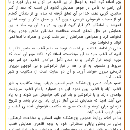
وی اضافه کرد: آنچه به اجمال از این ناحیه می توان به زبان آورد و با
آن راهی به تأمل در جوهر همایش گشود آن است که بعد از گذر
سالیان، گویی لطف خدا بر آن تعلق گرفته که بنده ای از بندگان گمنام
او از حجاب فراموشی تاریخی بیرون آید و محل تذکر و توجه اهالی
اندیشه و آمادگان ذکر قرار گیرد. ازاین رو در راه آن چه حالا با این
همایش در حال تحقق است، مخالفت مخالفان مانعی جدی ایجاد
نخواهد کرد و همراهی همراهان از سر منت نهادن و همراه با ادعا نمی
تواند و نخواهد بود.
بنایی در ادامه با تاکید بر اهمیت توجه به مقام قطب به منظور تذکر به
آنچه که قطب خود به آن مبتلاست، اضافه کرد: نکته مهم آن است که
مورد توجه قرار گرفتن و به محل تأمل درآمدن قطب، دو امر مهم
مربوط و منسوب به او را هم از غبار فراموشی و بی توجهی دیرپای
تاریخی بیرون خواهد آورد، و آن دو عبارت است از: مکاتیب و شهر
قطب آباد.
عضو هیأت علمی پژوهشگاه علوم انسانی درباب پیوند مکاتیب و شهر
قطب آباد با قطب بیان نمود: این دو همواره با نام قطب سرنوشت
واحدی دارند و با فراموشی و یاد این نام، فراموش می شوند و به یاد
می آیند. امید که همایش قدس آغاز دوران یاد این نام باشد و شروع
تازه ای برای توجه و عنایت جدی به مکاتیب فراموش شده ی قطب و
شهر غریب قطب آباد.
بنا بر اعلام روابط عمومی پژوهشگاه علوم انسانی و مطالعات فرهنگی،
بنایی در بخش پایانی سخنرانی خود به وجه ظاهری همایش قطب
پرداخت و اظهار داشت: در وجه جلوت این همایش، سخن زیاد است و