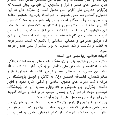
بیان سختی های مسیر و فراز و نشیبهای آن طولانی. پنهان نیست که
برگزاری همایش ملی کاری بس دشوار است و سترگ. حال به این
دشواری گمنامی نام محور همایش را هم اضافه بفرمایید. همایش حافظ
و سعدی، معروف همگان است و در راه همراهی و مشارکت خیل
آشنایان. اما قطب را حتی خیلی از استادان و متخصصان نمی شناسند.
این دشواری، کار ما را به درازا کشاند و بر ثقل و سنگینی این گام اول
افزود؛ اما حاصل این گام خجسته بود و برای آینده امیدبخش. در این
گام توفیق همراهی و همدلی استادانی را یافتیم که اساسا مسیر توجه
به قطب و مکاتیب و شهر منسوب به او را بیشتر از پیش هموار خواهد
نمود.
ادبیات عرفانی، زیبا دیدن دین است
دکتر حسینعلی قبادی، رئیس پژوهشگاه علم انسانی و مطالعات فرهنگی
هم در افتتاحیه ی همایش ملی «تأملی بر زندگی، آثار و اندیشه عبدلله
قطب بن محیی»، در سخنانی بعد از گرامی داشت یاد شهدای کربلا و
سالار شهیدان، اباعبدلله الحسین (ع)، به تلاش و توقیق پژوهشگاه در
بزرگ داشت میراث های معنوی اسلامی و ایرانی اشاره نمود و اظهار
داشت: برگزاری این همایش و فعالیتهای مشابه آن در پژوهشگاه،
کوششی جهت فراهم آوردن بستری درخور برای انتقال میراث گنجینه
های ایران اسلامی به نسل های امروز و آینده است.
وی ضمن قدردارنی از رئیس پژوهشکده ی غرب شناسی و علم پژوهی،
دبیر علمی همایش، کمیته علمی و استادان بزرگواری که با قلم خود بر
غنای علمی همایش افزودند، از تمام تلاشهای علمی و اجرائی در