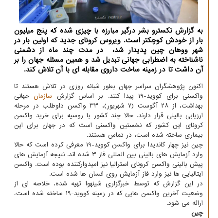
به گزارش نكسترو بشر درگیر مبارزه با چیزی شده كه پنج میلیون
بار از خودش كوچكتر است. ویروس كرونای جدید كه اولین بار در
شهر ووهان چین پدیدار شد، در مدت چند ماه از دشمنی
ناشناخته به اضطرابی جهانی تبدیل شد و همین مسئله جهان را بر
آن داشت تا در زمینه ساخت داروی مقابله ای با آن تلاش كند.
اکنون پژوهشگران سراسر جهان بطور شبانه روزی در تلاش هستند تا
واکسنی برای کووید-۱۹ پیدا کنند. بر اساس گزارش
سازمان
جهانی
بهداشت، از ۲۸ آگوست (۷ شهریور)، ۳۳ واکسن داوطلب در مرحله
ارزیابی بالینی قرار دارند. حالا چند کشور با روسیه برای خرید واکسن
کرونای این کشور که نخستین واکسنی است که در جهان برای این
بیماری ساخته شده است، در تماس هستند.
چین نیز چهار کاندیدا برای واکسن کووید-۱۹ معرفی کرده است که حالا
وارد آزمایش های بالینی بین المللی فاز ۳ شده اند. نتیجه آزمایش های
پیش بالینی واکسن کرونای استرالیا نیز امیدوارکننده بوده است. واکسن
ایتالیایی ها نیز وارد فاز آزمایش روی انسان ها شده است.
در این گزارش که توسط خبرگزاری شینهوا تهیه شده، خلاصه ای از
وضعیت آخرین واکسن هایی که در زمینه کووید-۱۹ ساخته شده است،
ارائه می شود.
چین