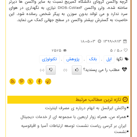
گرچه واکسن کرونای دانشگاه کمبریج نسبت به سایر واکسن ها دیرتر
ساخته شده، ولی واکسن DIOS-CoVax۲ نیازی به نگهداری در هوای
سرد ندارد و می تواند بدون سوزن به پیکر شخص رسانده شود. این
خاصیت به گسترش بیشتر واکسن در سطح جهانی کمک می نماید.
18:05:03
1399/06/13
2525
/ 5
5.0
تگها:
اپل
,
بانك
,
پژوهش
,
تكنولوژی
مطلب را می پسندید؟
(0)
(1)
X
تازه ترین مطالب مرتبط
واکنش ایرانسل به ابهام درباره ی مصرف اینترنت
همراه من، همراه زوار اربعین با مجموعه ای از خدمات دیجیتال
ایران بر کرسی ریاست نشست توسعه ارتباطات آسیا و اقیانوسیه
نشست