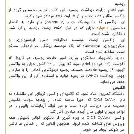
روسیه
طبق اعلام وزارت بهداشت روسیه، این کشور تولید نخستین گروه از
واکسن مقابل COVID-۱۹ را از ۱۵ اوت (۲۵ مرداد) شروع کرد.
این واکسن که «اسپوتنیک وی» (Sputnik V) نام دارد به افتخار
نخستین
ماهواره
جهان که در سال ۱۹۵۷ توسط روسیه پرتاب شد،
نامگذاری شده است.
این واکسن توسط موسسه تحقیقات علمی اپیدمیولوژی و
میکروبیولوژی Gamaleya که یک موسسه پزشکی در نزدیکی مسکو
است، ساخته شده است.
«ماریا زاخارووا» سخنگوی وزارت امور خارجه روسیه، در تاریخ ۱۳
آگوست (۲۳ مرداد) اعلام نمود که بیش از ۲۰ کشور جهان به واکسن
کووید-۱۹ روسیه علاقمند هستند. روسیه نزدیکترین تماس را با سازمان
جهانی بهداشت (WHO) در زمینه تولید و استفاده آتی از این واکسن
حفظ می نماید.
انگلیس
دانشگاه کمبریج اعلام نمود که کاندیدای واکسن کرونای این دانشگاه به
نام DIOS-CoVax۲ که اخیرا ساخته شده، از بودجه دولت انگلیس
حمایت مالی دریافت کرده است و می تواند آزمایشات بالینی را در
اواخر پاییز یا اوایل سال آینده میلادی آغاز کند.
واکسن DIOS-CoVax۲ با بهره گیری از بانکهای توالی ژنتیکی همه
ویروس های شناخته شده کرونا، همچون آنهایی که از خفاش ها ناشی
می شوند، ایجاد می شود.