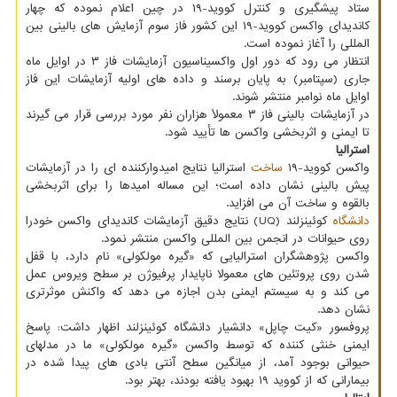
ستاد پیشگیری و کنترل کووید-۱۹ در چین اعلام نموده که چهار
کاندیدای واکسن کووید-۱۹ این کشور فاز سوم آزمایش های بالینی بین
المللی را آغاز نموده است.
انتظار می رود که دور اول واکسیناسیون آزمایشات فاز ۳ در اوایل ماه
جاری (سپتامبر) به پایان برسند و داده های اولیه آزمایشات این فاز
اوایل ماه نوامبر منتشر شوند.
در آزمایشات بالینی فاز ۳ معمولاً هزاران نفر مورد بررسی قرار می گیرند
تا ایمنی و اثربخشی واکسن ها تأیید شود.
استرالیا
واکسن کووید-۱۹
ساخت
استرالیا نتایج امیدوارکننده ای را در آزمایشات
پیش بالینی نشان داده است؛ این مساله امیدها را برای اثربخشی
بالقوه و ساخت آن می افزاید.
دانشگاه
کوئینزلند (UQ) نتایج دقیق آزمایشات کاندیدای واکسن خودرا
روی حیوانات در انجمن بین المللی واکسن منتشر نمود.
واکسن پژوهشگران استرالیایی که «گیره مولکولی» نام دارد، با قفل
شدن روی پروتئین های معمولا ناپایدار پرفیوژن بر سطح ویروس عمل
می کند و به سیستم ایمنی بدن اجازه می دهد که واکنش موثرتری
نشان دهد.
پروفسور «کیت چاپل» دانشیار دانشگاه کوئینزلند اظهار داشت: پاسخ
ایمنی خنثی کننده که توسط واکسن «گیره مولکولی» ما در مدلهای
حیوانی بوجود آمد، از میانگین سطح آنتی بادی های پیدا شده در
بیمارانی که از کووید ۱۹ بهبود یافته بودند، بهتر بود.