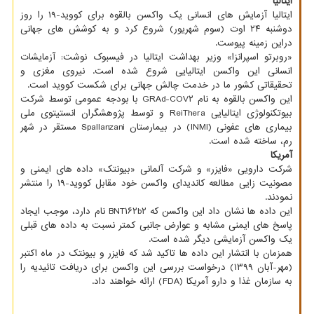
ایتالیا
ایتالیا آزمایش های انسانی یک واکسن بالقوه برای کووید-۱۹ را روز
دوشنبه ۲۴ اوت (سوم شهریور) شروع کرد و به کوشش های جهانی
دراین زمینه پیوست.
«روبرتو اسپرانزا» وزیر بهداشت ایتالیا در فیسبوک نوشت: آزمایشات
انسانی این واکسن ایتالیایی شروع شده است. نیروی مغزی و
تحقیقاتی کشور ما در خدمت چالش جهانی برای شکست کووید است.
این واکسن بالقوه به نام GRAd-COV۲ با بودجه عمومی توسط شرکت
بیوتکنولوژی ایتالیایی ReiThera و توسط پژوهشگران انستیتوی ملی
بیماری های عفونی (INMI) در بیمارستان Spallanzani مستقر در شهر
رم، ساخته شده است.
آمریکا
شرکت دارویی «فایزر» و شرکت آلمانی «بیونتک» داده های ایمنی و
مصونیت زایی مطالعه کاندیدای واکسن خود مقابل کووید-۱۹ را منتشر
نمودند.
این داده ها نشان داد این واکسن که BNT۱۶۲b۲ نام دارد، موجب ایجاد
پاسخ های ایمنی مشابه و عوارض جانبی کمتر نسبت به داده های قبلی
یک واکسن آزمایشی دیگر شده است.
همزمان با انتشار این داده ها تاکید شد که فایزر و بیونتک در ماه اکتبر
(مهر-آبان ۱۳۹۹) درخواست بررسی این واکسن برای دریافت تائیدیه را
به سازمان غذا و دارو آمریکا (FDA) ارائه خواهند داد.