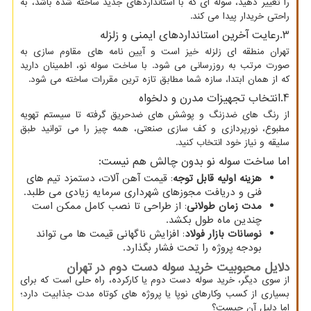
را تغییر دهید، سوله ای که با استانداردهای جدید ساخته شده باشد، به
راحتی خریدار پیدا می کند.
3.رعایت آخرین استانداردهای ایمنی و زلزله
تهران منطقه ای زلزله خیز است و آیین نامه های مقاوم سازی به
صورت مرتب به روزرسانی می شود. با ساخت سوله نو، اطمینان دارید
که از همان ابتدا، سازه شما مطابق تازه ترین مقررات ساخته می شود.
4.انتخاب تجهیزات مدرن و دلخواه
از رنگ های ضدزنگ و پوشش های ضدحریق گرفته تا سیستم تهویه
مطبوع، نورپردازی و کف سازی صنعتی، همه چیز را می توانید طبق
سلیقه و نیاز خود انتخاب کنید.
اما ساخت سوله نو بدون چالش هم نیست:
هزینه اولیه قابل توجه
: قیمت آهن آلات، دستمزد تیم های
فنی و دریافت مجوزهای شهرداری سرمایه زیادی می طلبد.
مدت زمان طولانی
: از طراحی تا نصب کامل ممکن است
چندین ماه طول بکشد.
نوسانات بازار فولاد
: افزایش ناگهانی قیمت ها می تواند
بودجه پروژه را تحت فشار بگذارد.
دلایل محبوبیت خرید سوله دست دوم در تهران
از سوی دیگر، خرید سوله دست دوم یا کارکرده، راه حلی است که برای
بسیاری از کسب وکارهای نوپا یا پروژه های کوتاه مدت جذابیت دارد؛
اما دلیل آن چیست؟