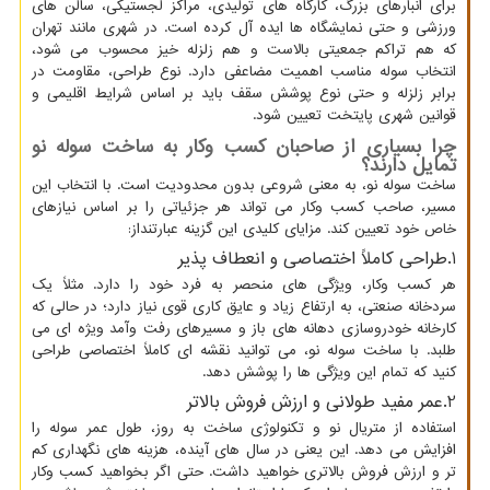
برای انبارهای بزرگ، کارگاه های تولیدی، مراکز لجستیکی، سالن های
ورزشی و حتی نمایشگاه ها ایده آل کرده است. در شهری مانند تهران
که هم تراکم جمعیتی بالاست و هم زلزله خیز محسوب می شود،
انتخاب سوله مناسب اهمیت مضاعفی دارد. نوع طراحی، مقاومت در
برابر زلزله و حتی نوع پوشش سقف باید بر اساس شرایط اقلیمی و
قوانین شهری پایتخت تعیین شود.
چرا بسیاری از صاحبان کسب وکار به ساخت سوله نو
تمایل دارند؟
ساخت سوله نو، به معنی شروعی بدون محدودیت است. با انتخاب این
مسیر، صاحب کسب وکار می تواند هر جزئیاتی را بر اساس نیازهای
خاص خود تعیین کند. مزایای کلیدی این گزینه عبارتنداز:
1.طراحی کاملاً اختصاصی و انعطاف پذیر
هر کسب وکار، ویژگی های منحصر به فرد خود را دارد. مثلاً یک
سردخانه صنعتی، به ارتفاع زیاد و عایق کاری قوی نیاز دارد؛ در حالی که
کارخانه خودروسازی دهانه های باز و مسیرهای رفت وآمد ویژه ای می
طلبد. با ساخت سوله نو، می توانید نقشه ای کاملاً اختصاصی طراحی
کنید که تمام این ویژگی ها را پوشش دهد.
2.عمر مفید طولانی و ارزش فروش بالاتر
استفاده از متریال نو و تکنولوژی ساخت به روز، طول عمر سوله را
افزایش می دهد. این یعنی در سال های آینده، هزینه های نگهداری کم
تر و ارزش فروش بالاتری خواهید داشت. حتی اگر بخواهید کسب وکار