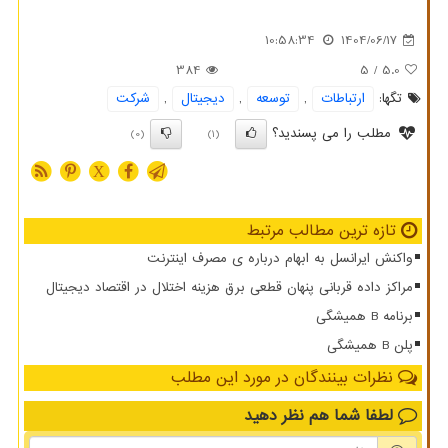
10:58:34
1404/06/17
384
/ 5
5.0
تگها:
ارتباطات
,
توسعه
,
دیجیتال
,
شركت
مطلب را می پسندید؟
(0)
(1)
X
تازه ترین مطالب مرتبط
واکنش ایرانسل به ابهام درباره ی مصرف اینترنت
مراکز داده قربانی پنهان قطعی برق هزینه اختلال در اقتصاد دیجیتال
برنامه B همیشگی
پلن B همیشگی
نظرات بینندگان در مورد این مطلب
لطفا شما هم
نظر دهید