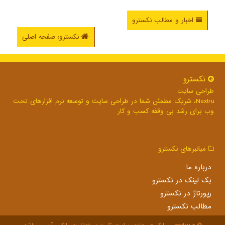
اخبار و مطالب نکسترو
نکسترو: صفحه اصلی
نكسترو
طراحی سایت
Nextru، شریک مطمئن شما در طراحی سایت و توسعه نرم افزارهای تحت
وب برای رشد بی وقفه کسب و کار
میانبرهای نكسترو
درباره ما
بک لینک در نكسترو
رپورتاژ در نكسترو
مطالب نكسترو