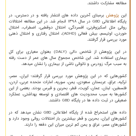
مطالعه مشارکت داشتند.
این
پژوهش
برمبنای آخرین داده های انتشار یافته و در دسترس، در
پایگاه اطلاعاتی GBD در سال ۱۳۹۸ انجام شد. در این مطالعه اختلالات
روانی مثل اسکیزوفرنی، افسردگی، اختلال دوقطبی، اضطراب، اختلال
خوردن، اوتیسم، بیش فعالی (ADHD)، اختلال رفتاری و اختلال ذهنی
مورد بررسی قرار گرفتند.
در این پژوهش از شاخص دالی (DALY) بعنوان معیاری برای کل
بیماری استفاده شد. این شاخص مجموع سال های عمر از دست رفته
به سبب مرگ زودرس و ناتوانی ناشی از بیماری را نشان میدهد.
کشورهایی که در این پژوهش مورد بررسی قرار گرفتند؛ ایران، مصر،
ترکیه، عراق، عربستان سعودی، یمن، سوریه، امارات متحده عربی، اردن،
فلسطین، لبنان، عمان، کویت، قطر، بحرین و قبرس بودند. بعضی از این
کشورها به سبب محدودیت های اقتصادی و توسعه بهداشتی، عملکرد
ضعیفی در ثبت داده ها در پایگاه GBD داشتند.
داده های استخراج شده از پایگاه اطلاعاتی GBD نشان میدهد که در
کشورهای ایران، بحرین و قطر بیشترین بار اختلالات روانی وجود دارد و
کشورهای مصر، عراق و یمن کم ترین میزان این دفعه را دارند.