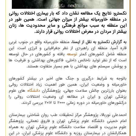
نكسترو: نتایج یك مطالعه نشان داد كه بار بیماری اختلالات روانی
در منطقه خاورمیانه بیشتر از میزان جهانی است. همین طور در
این منطقه به سبب موانع فرهنگی و سایر محدودیت ها، زنان
بیشتر از مردان در معرض اختلالات روانی قرار دارند.
به گزارش نکسترو به نقل از ایسنا،
منطقه خاورمیانه واقع در جنوب غربی
قاره آسیا، منطقه ای راهبردی از نظر جغرافیایی و انرژی است. این
منطقه شامل کشورهای کمتر
توسعه
یافته و کشورهای در حال توسعه
است که از نظر تولید ناخالص داخلی، فاکتورهای بهداشتی و ظرفیت ها
و پوشش سیستم های بهداشتی با هم بسیار متفاوت هستند.
باتوجه به شرایط درگیری و جنگ های اخیر در بیشتر کشورهای
خاورمیانه و وضعیت ایران، همین طور اهمیت زیاد اختلالات روانی
بعنوان بارزترین چالش سلامت جهانی، پژوهشگران
دانشگاه
های علوم
پزشکی تهران و ایران در مطالعه ای وضعیت اختلالات روانی را
درکشورهای خاورمیانه در دوره زمانی ۲۰۰۰ تا ۲۰۱۷ بررسی کردند.
احمدعلی نوربالا، پژوهشگر مرکز تحقیقات طب روان شناختی بیمارستان
امام خمینی دانشگاه علوم پزشکی تهران و فاروق نعمانی، پژوهشگر
علوم مدیریت و اقتصاد سلامت دانشگاه علوم پزشکی تهران به همراه
همکارانشان در بیمارستان روزبه و دانشگاه علوم پزشکی ایران، در این