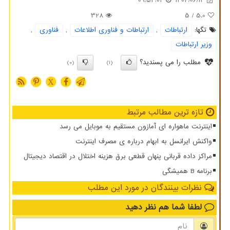
09:54:01
1404/06/12
328
/ 5
5.0
تگها:
ارتباطات
,
ارتباطات و فناوری اطلاعات
,
فناوری
,
وزیر ارتباطات
مطلب را می پسندید؟
(0)
(1)
X
تازه ترین مطالب مرتبط
اینترنت ماهواره ای آمازون مستقیم به موبایل می رسد
واکنش ایرانسل به ابهام درباره ی مصرف اینترنت
مراکز داده قربانی پنهان قطعی برق هزینه اختلال در اقتصاد دیجیتال
برنامه B همیشگی
نظرات بینندگان در مورد این مطلب
لطفا شما هم
نظر دهید