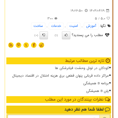
19:26:50
1404/04/19
300
/ 5
5.0
تگها:
آموزش
,
امنیت
,
خدمات
,
ساخت
مطلب را می پسندید؟
(0)
(1)
X
تازه ترین مطالب مرتبط
کودکان در تونل وحشت فیلترشکن ها
مراکز داده قربانی پنهان قطعی برق هزینه اختلال در اقتصاد دیجیتال
برنامه B همیشگی
پلن B همیشگی
نظرات بینندگان در مورد این مطلب
لطفا شما هم
نظر دهید