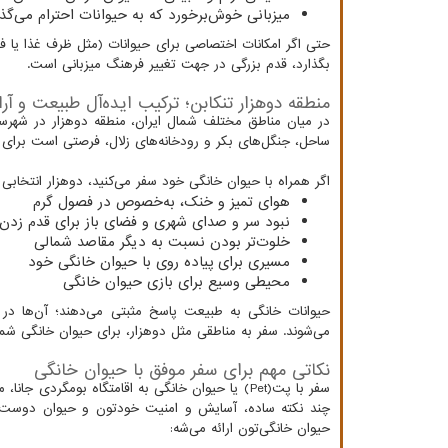
میزبانی خوش‌برخورد که به حیوانات احترام می‌گ
حتی اگر امکانات اختصاصی برای حیوانات (مثل ظرف غذا یا فض
بگذارد، قدم بزرگی در جهت تغییر فرهنگ میزبانی است.
منطقه دوهزار تنکابن؛ ترکیب ایده‌آل طبیعت و آ
در میان مناطق مختلف شمال ایران، منطقه دوهزار در شهرستا
ساحل، جنگل‌های بکر و رودخانه‌های زلال، فرصتی است برای 
اگر همراه با حیوان خانگی خود سفر می‌کنید، دوهزار انتخابی ف
هوای تمیز و خنک، به‌خصوص در فصول گرم
نبود سر و صدای شهری و فضای باز برای قدم زدن
خلوت‌تر بودن نسبت به دیگر مقاصد شمالی
مسیری برای پیاده روی با حیوان خانگی خود
محیطی وسیع برای بازی حیوان خانگی
حیوانات خانگی به طبیعت پاسخ مثبتی می‌دهند؛ آن‌ها در جن
می‌شوند. سفر به مناطقی مثل دوهزار، برای حیوان خانگی ش
نکاتی مهم برای سفر موفق با حیوان خانگی
سفر با پت(Pet) یا حیوان خانگی به اقامتگاه بومگرد
چند نکته ساده، آسایش و امنیت خودتون و حیوان دوست‌داش
حیوان خانگی‌تون ارائه می‌شه: