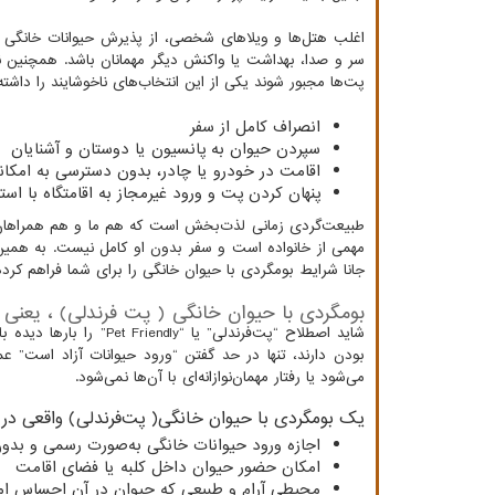
اغلب هتل‌ها و ویلاهای شخصی، از پذیرش حیوانات خانگی خو
سر و صدا، بهداشت یا واکنش دیگر مهمانان باشد. همچنین ن
پت‌ها مجبور شوند یکی از این انتخاب‌های ناخوشایند را داشته 
انصراف کامل از سفر
سپردن حیوان به پانسیون یا دوستان و آشنایان
اقامت در خودرو یا چادر، بدون دسترسی به امکانا
پنهان کردن پت و ورود غیرمجاز به اقامتگاه با است
طبیعت‌گردی زمانی لذت‌بخش است که هم ما و هم همراهان‌
مهمی از خانواده است و سفر بدون او کامل نیست. به همین د
جانا شرایط بومگردی با حیوان خانگی را برای شما فراهم کر
بومگردی با حیوان خانگی ( پت فرندلی) ، یعنی 
شاید اصطلاح “پت‌فرندلی”
بودن دارند، تنها در حد گفتن “ورود حیوانات آزاد است” ع
می‌شود یا رفتار مهمان‌نوازانه‌ای با آن‌ها نمی‌شود.
یک بومگردی با حیوان خانگی( پت‌فرندلی) واقعی در ش
اجازه ورود حیوانات خانگی به‌صورت رسمی و بد
امکان حضور حیوان داخل کلبه یا فضای اقامت
محیطی آرام و طبیعی که حیوان در آن احساس ام