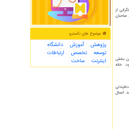
رانی از
 صاحبان
موضوع های نكسترو
پژوهش
آموزش
دانشگاه
توسعه
تخصص
ارتباطات
شان بخش
اینترنت
ساخت
د. خانه
ی پت‌فرندلی
د اعمال