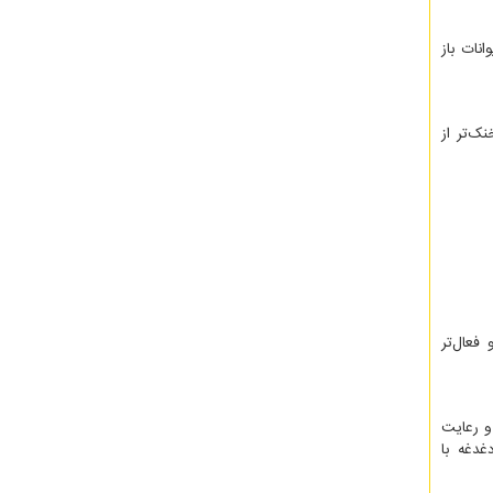
نات باز
ک‌تر از
فعال‌تر
ق و رعایت
غدغه با