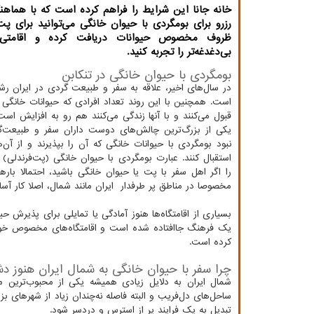
خانه جانا این شرایط را فراهم کرده است که با هماهن
رزرو برای بومگردی با حیوان خانگی می‌توانید برای پ
ظروف مخصوص حیوانات دریافت کرده و اقامتی 
بی‌دغدغه‌تر را تجربه کنید.
بومگردی با حیوان خانگی در تنکابن
در سال‌های اخیر، علاقه به سفر و طبیعت گردی در ایران رش
است. همچنین با این روند تعداد افرادی که حیوانات خانگی 
قبول می‌کنند و با آنها زندگی می‌کنند هم رو به افزایش اس
یکی از بزرگ‌ترین چالش‌های دوست داران سفر و طبیعت‌گر
نبود بومگردی با حیوانات خانگی که آن را بپذیرند و از آن‌ه
استقبال کنند. عبارت بومگردی با حیوان خانگی (پت‌فرندلی) 
را اگر اهل سفر با پت یا حیوان خانگی باشید، احتمالا بار
مخصوصا در مناطق پر طرفدار ایران مانند شمال، اصلا کار آس
بسیاری از اقامتگاه‌ها هنوز آمادگی یا تمایلی برای پذیرش حی
یک فرهنگ جاافتاده شده است و اقامتگاه‌های مخصوص خود را
کرده است.
چرا سفر با حیوان خانگی به شمال ایران هنوز د
شمال ایران به دلایل زیادی همیشه یکی از محبوب‌ترین م
ساحل‌های دل‌فریب و البته فاصله نه‌چندان زیاد از شهرهای ب
تبدیل به یک فرایند پر از استرس و دردسر شود.