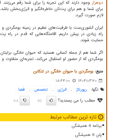
دوهزار
وجود دارند که این تجربه را برای شما رقم می‌زنند.
برای شما و هم برای پت‌تان خاطره‌انگیز و انرژی‌بخش باشد
لازم صورت گیرد.
ایران کشوری‌ست با ظرفیت‌های عظیم در زمینه بومگردی و طب
راه زیادی در پیش داریم. اقامتگاه‌هایی که قدم در راه پت
حمایت شوند.
اگر شما هم از جمله کسانی هستید که حیوان خانگی برایتان
بومگردی که از حضور او استقبال می‌کند، تجربه‌ای متفاوت و ا
منبع:
بومگردی با حیوان خانگی در تنکابن
18:44:00
1404/03/20
تگها:
رپورتاژ
,
انرژی
,
تخصص
,
فضا
مطلب را می پسندید؟
(0)
(1)
تازه ترین مطالب مرتبط
برنامه B همیشگی
پلن B همیشگی