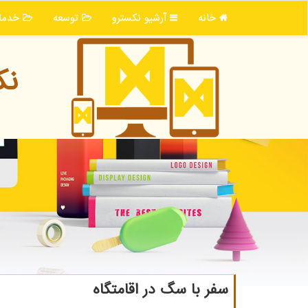
خانه
آرشیو نكسترو
توسعه
خدما
نك
سفر با سگ در اقامتگاه