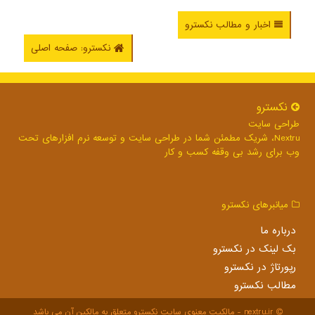
اخبار و مطالب نکسترو
نکسترو: صفحه اصلی
نكسترو
طراحی سایت
Nextru، شریک مطمئن شما در طراحی سایت و توسعه نرم افزارهای تحت
وب برای رشد بی وقفه کسب و کار
میانبرهای نكسترو
درباره ما
بک لینک در نكسترو
رپورتاژ در نكسترو
مطالب نكسترو
nextru.ir - مالکیت معنوی سایت نكسترو متعلق به مالکین آن می باشد