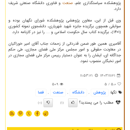
پژوهشکده سیاستگذاری علم،
صنعت
و فناوری دانشگاه صنعتی شریف
دارد.
وی قبل از این، معاون پژوهشی پژوهشکده شورای نگهبان بوده و
سوابقی همچون برگزیده جایزه شهید شهریاری، دانشجوی نمونه کشوری
(۱۴۰۱)، برگزیده کتاب سال حکومت اسلامی و … را نیز در کارنامه دارد.
آقامیری همین طور ضمن قدردانی از زحمات جناب آقای امیر خوراکیان
در معاونت حقوقی و امور مجلس مرکز ملی فضای مجازی، طی حکم
جداگانه ای، ایشان را به عنوان دستیار رییس مرکز ملی فضای مجازی در
امور نخبگان منصوب نمود.
11:53:21
1403/11/21
509
/ 5
5.0
تگها:
پژوهش
,
دانشگاه
,
صنعت
,
فضا
مطلب را می پسندید؟
(0)
(1)
X