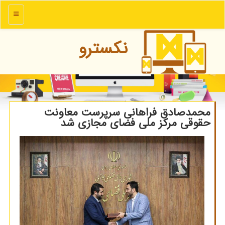
منو
نكسترو
محمدصادق فراهانی سرپرست معاونت
حقوقی مرکز ملی فضای مجازی شد