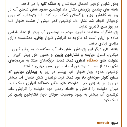
بطور شایان توجهی احتمال مبتلاشدن به
سنگ کلیه
را می کاهد.
یافته های چندین پژوهش نشان داد نوشیدن حدود شش فنجان آب در
روز به
کاهش وزن
بزرگسالان کمک می کند؛ اما پژوهشی که روی
نوجوانان انجام شد نشان داد نوشیدن کمی بیش از هشت فنجان آب
در روز هیچ تأثیری ندارد.
پژوهشگران معتقدند تشویق مردم به نوشیدن آب پیش از غذا، اقدامی
ساده و ارزان است که باتوجه به افزایش شیوع
چاقی
، ممکنست دارای
مزایای زیادی باشد.
یافته های دیگر این پژوهش نشان داد آب ممکنست به پیش گیری از
میگرن، کنترل
دیابت
و
فشارخون پایین
و همین طور پیش گیری از
عفونت های
دستگاه
ادراری
کمک نماید. بزرگسالان مبتلا به
سردردهای
مکرر
، بعد از سه ماه نوشیدن آب احساس بسیار بهتری داشتند.
نوشیدن حدود چهار فنجان آب بیشتر در روز به
بیماران دیابتی
که
سطح گلوکز خونشان بالا بود کمک کرد. نوشیدن شش فنجان آب بیشتر
در روز نیز به زنان دچار
عفونت های مکرر دستگاه ادراری
کمک کرد:
میزان عفونت را کاهش و فاصله زمانی عود عفونت را افزایش داد.
نوشیدن آب بیشتر به بهبود وضعیت جوانان دچار
فشارخون پایین
نیز
کمک کرد.
منبع:
nextru.ir