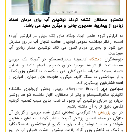
نکسترو: محققان کشف کردند نوشیدن آب برای درمان تعداد
زیادی از بیماریها، همچون چاقی و میگرن مفید می باشد.
به گزارش گروه علمی ایرنا، وبگاه سای تِک دِیلی در گزارشی آورده
است: از نظر بهداشت عمومی نوشیدن
هشت فنجان آب
در روز سفارش
می شود و بسیاری مردم تصور می کنند نوشیدن مقدار زیادی آب
مفیدست.
پژوهشگران
دانشگاه
کالیفرنیا سانفرانسیسکو در آمریکا یک بررسی
سیستماتیک از شواهد موجود دراین خصوص انجام دادند و به این
نتیجه رسیدند هیدراته ماندن کافی بدن ممکنست به
کاهش وزن
کمک
و از مبتلاشدن به
سنگ کلیه
،
میگرن
،
عفونت های مجاری ادراری
و
افت فشارخون
پیشگیری کند.
بنجامین برِیِر
(Benjamin Breyer)، رییس بخش اورولوژی دانشگاه
کالیفرنیا سانفرانسیسکو و یکی از محققان، اظهار داشت: شواهد روشنی
درباره ی مزایای نوشیدن آب وجود نداشت؛ بدین سبب تصمیم گرفتیم
نگاهی دقیق تر به آن داشته باشیم.
در این
پژوهش
۱۸ کارآزمایی تصادفی کنترل شده بررسی و گزارش آن
بتازگی در مجله انجمن پزشکی آمریکا منتشر گردید. محققان بیشترین
شواهد را به سود نوشیدن آب برای جلوگیری از مبتلاشدن به
سنگ کلیه
و کمک به
کاهش وزن
افراد یافتند. نوشیدن هشت فنجان آب در روز