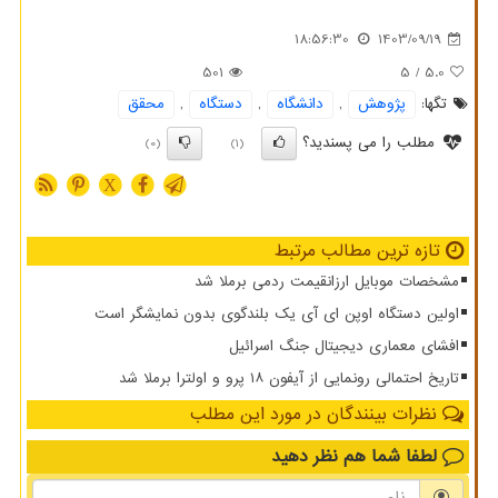
18:56:30
1403/09/19
501
/ 5
5.0
تگها:
پژوهش
,
دانشگاه
,
دستگاه
,
محقق
مطلب را می پسندید؟
(0)
(1)
X
تازه ترین مطالب مرتبط
مشخصات موبایل ارزانقیمت ردمی برملا شد
اولین دستگاه اوپن ای آی یک بلندگوی بدون نمایشگر است
افشای معماری دیجیتال جنگ اسرائیل
تاریخ احتمالی رونمایی از آیفون ۱۸ پرو و اولترا برملا شد
نظرات بینندگان در مورد این مطلب
لطفا شما هم
نظر دهید