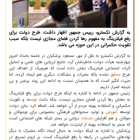
به گزارش نکسترو، رییس جمهور اظهار داشت: طرح دولت برای
رفع فیلترینگ به مفهوم رها کردن فضای مجازی نیست بلکه سبب
تقویت حکمرانی در این حوزه می باشد.
به گزارش نکسترو به نقل از مهر، مسعود پزشکیان در جلسه بامداد امروز
چهارشنبه هیأت دولت خاطرنشان کرد: نتایج ارزیابی های علمی و تحلیل
اثرات اجتماعی فیلترینگ نشان داده است که هیچیک از اهداف این
طرح
محقق
نشده بلکه مضرات و مشکلات دیگری هم ایجاد کرده، اما
حیرت انگیز است که ما همچنان نسبت به ادامه این روند پرضرر و بی
نتیجه اصرار داریم.
رئیس جمهور در ادامه با اشاره به اینکه طرح دولت برای رفع فیلترینگ
به معنای رها کردن فضای مجازی نیست، بلکه باعث
توسعه
و تقویت
حکمرانی و استفاده بهینه مردم از آن خواهد شد، اضافه کرد: بنای دولت
توسعه
آموزش
و تولید محتواهای فرهنگی بخصوص برای نوجوانان و
جوانان و هم افزایش
خدمات
دولتی بر بستر شبکه های اجتماعی است
که منجر به استفاده بهینه از اینترنت خواهد شد.
پزشکیان با اشاره به اینکه دولت به دنبال ایجاد نگاه مشترک با دیگر
نهادهای حاکمیتی در رابطه با رفع فیلترینگ است، بر لزوم تسریع در