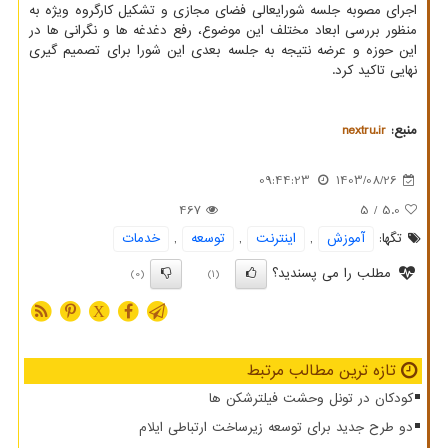
اجرای مصوبه جلسه شورایعالی فضای مجازی و تشکیل کارگروه ویژه به
منظور بررسی ابعاد مختلف این موضوع، رفع دغدغه ها و نگرانی ها در
این حوزه و عرضه نتیجه به جلسه بعدی این شورا برای تصمیم گیری
نهایی تاکید کرد.
منبع:
nextru.ir
09:44:23
1403/08/26
467
/ 5
5.0
تگها:
آموزش
,
اینترنت
,
توسعه
,
خدمات
مطلب را می پسندید؟
(0)
(1)
X
تازه ترین مطالب مرتبط
کودکان در تونل وحشت فیلترشکن ها
دو طرح جدید برای توسعه زیرساخت ارتباطی ایلام