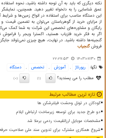
نکته دیگری که باید به آن توجه داشته باشید، نحوه استفاده 
عمق شناسایی را به دلخواه تغییر دهید. همچنین، نمایشگر 
این دستگاه مناسب برای استفاده در انواع زمین‌ها و شرایط
از مزایای خرید از گوهرباستان می‌توان به تضمین قیمت 
رایگان و مشاوره‌های تخصصی این شرکت به شما کمک می‌کند تا
اگر به فکر خرید فلزیاب هستید، اکسترا ویجر را فراموش نک
گنجینه‌ها داشته باشید. در نهایت، هیچ چیزی نمی‌تواند جایگ
فروش
گنجیاب
22:27:53
1403/07/30
تگها:
رپورتاژ
,
آموزش
,
تخصص
,
دستگاه
مطلب را می پسندید؟
(0)
(1)
تازه ترین مطالب مرتبط
کودکان در تونل وحشت فیلترشکن ها
دو طرح جدید برای توسعه زیرساخت ارتباطی ایلام
مشخصات موبایل ارزانقیمت ردمی برملا شد
شروع همکاری مشترک برای تدوین سند ملی صلاحیت حرفه ای