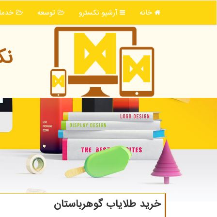
خانه
آرشیو نكسترو
توسعه
خدما
نك
خرید طلایاب گوهرباستان