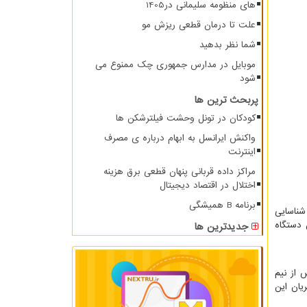
های منظومه سلیمانی در1405
علت تا درمان قطعی ریزش مو
شما نظر بدهید
موبایل در مدارس جمهوری چک ممنوع می
شود
پربحث ترین ها
کودکان در تونل وحشت فیلترشکن ها
واکنش ایرانسل به ابهام درباره ی مصرف
اینترنت
مراکز داده قربانی پنهان قطعی برق هزینه
اختلال در اقتصاد دیجیتال
برنامه B همیشگی
شناسایی
 دستگاه
جدیدترین ها
 از نیم
یان این