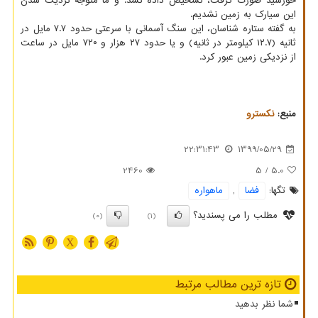
خورشید صورت گرفت، تشخیص داده نشد. و ما متوجه نزدیک شدن
این سیارک به زمین نشدیم.
به گفته ستاره شناسان، این سنگ آسمانی با سرعتی حدود ۷.۷ مایل در
ثانیه (۱۲.۷ کیلومتر در ثانیه) و یا حدود ۲۷ هزار و ۷۲۰ مایل در ساعت
از نزدیکی زمین عبور کرد.
منبع:
نكسترو
22:31:43
1399/05/29
2460
/ 5
5.0
تگها:
فضا
,
ماهواره
مطلب را می پسندید؟
(0)
(1)
X
تازه ترین مطالب مرتبط
شما نظر بدهید