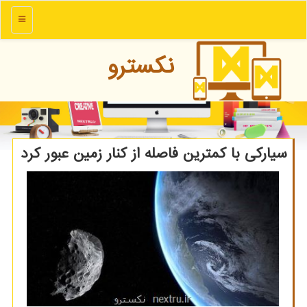
منو
نكسترو
سیاركی با كمترین فاصله از كنار زمین عبور كرد