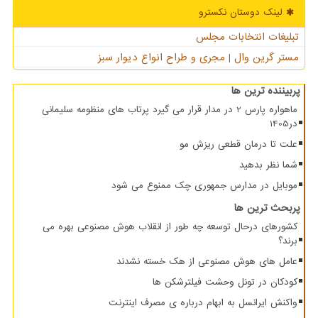
لینک دوستان نكسترو
تبلیغات انتخابات مجلس
مستر گرین وال | مجری و طراح انواع دیوار سبز
پربیننده ترین ها
ماهواره پارس 2 در مدار قرار می گیرد پرتاب های منظومه سلیمانی
در1405
علت تا درمان قطعی ریزش مو
شما نظر بدهید
موبایل در مدارس جمهوری چک ممنوع می شود
پربحث ترین ها
کشورهای درحال توسعه چه طور از انقلاب هوش مصنوعی بهره می
برند؟
عامل های هوش مصنوعی از هک خسته نشدند
کودکان در تونل وحشت فیلترشکن ها
واکنش ایرانسل به ابهام درباره ی مصرف اینترنت