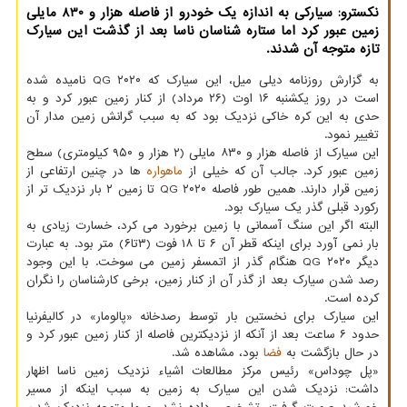
نكسترو: سیاركی به اندازه یك خودرو از فاصله هزار و 830 مایلی
زمین عبور كرد اما ستاره شناسان ناسا بعد از گذشت این سیارك
تازه متوجه آن شدند.
به گزارش روزنامه دیلی میل، این سیارک که ۲۰۲۰ QG نامیده شده
است در روز یکشنبه ۱۶ اوت (۲۶ مرداد) از کنار زمین عبور کرد و به
حدی به این کره خاکی نزدیک بود که به سبب گرانش زمین مدار آن
تغییر نمود.
این سیارک از فاصله هزار و ۸۳۰ مایلی (۲ هزار و ۹۵۰ کیلومتری) سطح
زمین عبور کرد. جالب آن که خیلی از
ماهواره
ها در چنین ارتفاعی از
زمین قرار دارند. همین طور فاصله ۲۰۲۰ QG تا زمین ۲ بار نزدیک تر از
رکورد قبلی گذر یک سیارک بود.
البته اگر این سنگ آسمانی با زمین برخورد می کرد، خسارت زیادی به
بار نمی آورد برای اینکه قطر آن ۶ تا ۱۸ فوت (۳تا۶) متر بود. به عبارت
دیگر ۲۰۲۰ QG هنگام گذر از اتمسفر زمین می سوخت. با این وجود
رصد شدن سیارک بعد از گذر آن از کنار زمین، برخی کارشناسان را نگران
کرده است.
این سیارک برای نخستین بار توسط رصدخانه «پالومار» در کالیفرنیا
حدود ۶ ساعت بعد از آنکه از نزدیکترین فاصله از کنار زمین عبور کرد و
در حال بازگشت به
فضا
بود، مشاهده شد.
«پل چوداس» رئیس مرکز مطالعات اشیاء نزدیک زمین ناسا اظهار
داشت: نزدیک شدن این سیارک به زمین به سبب اینکه از مسیر