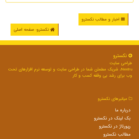
اخبار و مطالب نکسترو
نکسترو: صفحه اصلی
نكسترو
طراحی سایت
Nextru، شریک مطمئن شما در طراحی سایت و توسعه نرم افزارهای تحت
وب برای رشد بی وقفه کسب و کار
میانبرهای نكسترو
درباره ما
بک لینک در نكسترو
رپورتاژ در نكسترو
مطالب نكسترو