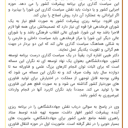
این سیاست گذاری برای برنامه پیشرفت کشور را می دهد. حوزه
اجرایی کشور و یا دولت باید نقش سیاست گذاری این شورا را بپذیرد و
اگر ایراداتی به عملکرد آن دارد روش اصلاح را بیان کند.
وی افزود: برنامه ریزی پیشرفت کشور به صورت قطع نیاز به یک
شورای فرماندهی فرا قوه ای نیاز دارد که تصمیماتش برای همه قوا لازم
الاجرا باشد چه این شورا، شورای عالی انقلاب فرهنگی باشد و یا شورای
عالی دیگر. این شورا یا مرکز فرماندهی باید سیاست داخلی و خارجی را
به شکلی هماهنگ سیاست گذاری عالی کند که این دو بردار در جهت
هم گرائی و تقویت یکدیگر عمل نمایند.
دکتر طیبی اشاره کرد: یقیناً در یک سیاست گذاری درست برنامه توسعه
کشور، جهاددانشگاهی بعنوان یک نهاد توسعه ای نه نگران این مساله
است که برای اثبات توان انجام کارهای بزرگ علمی و فناورانه سه تا
دوازده سال باید وقت صرف کند و نه نگران این مساله می شود که
وقتی بودجه قابل توجهی از مملکت در اختیارش برای تولید فناوری
های موردنیاز کشور گذاشته می شود و به صورت قطع هم این فناوری
ها را تولید می کند. مجدداً باید نگران کاربرد آنها در انجام واردات
غیرضروری به کشور باشد.
وی در پاسخ به سوالی درباب نقش جهاددانشگاهی را در برنامه ریزی
آینده پیشرفت کشور اظهار داشت: مصوبه تهیه شده توسط ستاد
راهبری نقشه جامع علمی کشور برای جهاددانشگاهی، ماموریت های
بسیار خوبی را در نظر گرفته است. ماموریت اول در حوزه انتقال فناوری