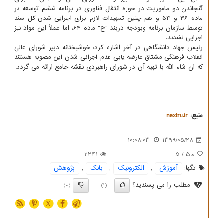
گنجاندن دو ماموریت در حوزه انتقال فناوری در برنامه ششم توسعه در
ماده 36 و 54 و هم چنین تمهیدات لازم برای اجرایی شدن کل سند
توسط سازمان برنامه وبودجه دربند "ح" ماده 64، اما عملاً این مواد نیز
اجرایی نشدند.
رئیس جهاد دانشگاهی در آخر اشاره کرد: خوشبختانه دبیر شورای عالی
انقلاب فرهنگی مشتاق عارضه یابی عدم اجرائی شدن این مصوبه هستند
که ان شاء الله با تهیه آن در شورای راهبردی نقشه جامع ارائه می گردد.
منبع:
nextru.ir
10:08:03
1399/05/28
2341
/ 5
5.0
تگها:
آموزش
,
الكترونیك
,
بانك
,
پژوهش
مطلب را می پسندید؟
(0)
(1)
X