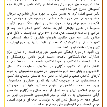
شده درزمینه سلول های بنیادی به لحاظ تولیدات علمی و فناورانه جزء
کشورهای مطرح دنیا شده ایم.
دکتر طیبی اشاره کرد: به همین شکل در حوزه درمان ناباروری، سرطان
سینه و درمان زخم های بدخیم دیابتی، در حوزه فنی و مهندسی هم
الگوسازی های موفقی چه در حوزه دفاعی و دوران جنگ و پس ازآن و
خصوصاً در تامین نیازهای فناورانه صنعت کشور انجام داده ایم. از
طراحی و ساخت فرستنده های AM و FM برای صداوسیما تا دکل های
حفاری نفت، مته های حفاری، بازوهای بارگیری تا مواد شیمیایی و
تجهیزات برقی و الکترونیکی که همه در رقابت با بهترین های اروپایی و
ژاپنی وارد صنعت ایران شده اند.
وی افزود: در حوزه فرهنگی هم همین طور بوده است. راه اندازی مرکز
انتشارات جهاددانشگاهی باهدف مستند کردن دانش پژوهشگران و
اساتید ارجمند دانشگاهی و غیردانشگاهی باهدف سرعت بخشیدن به
انتشار دانش کد کشور، برگزاری دو جشنواره مسابقات کتاب سال
دانشجویی و پایان نامه های دانشجویی در تشویق دانشجویان به انجام
کارهای شاخص علمی و فناورانه در پایان نامه هایشان برمبنای نیاز کشور
و مستندسازی آنها در چارچوب کتاب، راه اندازی خبرگزاری دانشجویان
ایران، به دست دانشجویان بعنوان نخستین خبرگزاری غیردولتی
جمهوری اسلامی ایران و به دنبال آن راه اندازی خبرگزاری تخصصی
قرآنی دانشجویان به نام ایکنا و مرکز افکارسنجی دانشجویان ایران در
ابتدای دهه 80 و تبدیل شدن آنها به مؤسسات حرفه ای و مورد اعتماد
مردم، ازجمله این الگوسازی های موفق بوده است.