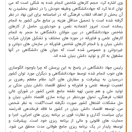
وی اشاره کرد: حجم کارهای شاخص انجام شده به شکلی است که می
توان ادعا کرد که جهاددانشگاهی وظیفه خودش را در تحقق بخشیدن به
آن بخش از اهداف انقلاب فرهنگی که در اساسنامه برای این نهاد در نظر
گرفته شده است با تحمیل حداقل هزینه بر منابع مالی کشور به انجام
رسانده است. امروز اعتمادبه نفس و خودباوری حاصل از کارهای
شاخص جهاددانشگاهی در بین جوانان دانشگاهی ما منجر به انجام
کارهای علمی و فناورانه در حوزه های مختلف و تشکیل هزاران شرکت
دانش بنیان و یا انجام کارهای شاخص فناورانه در سازمان های دولتی و
غیردولتی و خصوصی شده است که جوان های دانشگاهی در آنها
مشغول به کار و تولید دانش بنیان شده اند.
رئیس جهاد دانشگاهی در پاسخ به این پرسش که چرا باوجود الگوسازی
های خوب انجام شده توسط جهاددانشگاهی و دیگران مورد توان کشور
دررسیدن به پیشرفت و سفارش های اکید مقام معظم رهبری بر
اهمیت توسعه علمی و فناورانه و تحقق اقتصاد دانش بنیان متکی بر
تولید ملی و هم چنین تهیه نقشه جامع علمی کشور در شورای عالی
انقلاب فرهنگی، تحول موردنظر در پیاده سازی اقتصاد دانش بنیان و
حل مشکلات اشتغال کشور صورت نگرفته است؟گفت: به نظر شخص
من، توسعه اقتصاد دانش بنیان در کشور ما فاقد فرماندهی قدرتمند
برای سیاست گذاری و نظارت قوی بر برنامه ریزی های اجرایی، اجرا و
حمایت های قانونی و مالی از برنامه ریزی خود است. پیشرفت و
توسعه پایدار در یک برنامه ریزی جامع طولانی مدت محقق می شود.