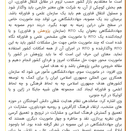
است ما معتقدیم بازار کشور حسب لزوم در مقابل انتقال فناوری، آن
هم بخش کوچکی از آن، به شرکت های معتبر خارجی باید واگذار شود
و مسئول انتقال فناوری هم باید یک سازمان علمی و فناورانه باشد.
برمبنای بند یک مصوبه، جهاددانشگاهی می تواند چند ماموریت خاص
در سطح ملی دراین زمینه به عهده بگیرد. دربند دوم مصوبه به
جهاددانشگاهی بعنوان یک RTO (سازمان
پژوهش
و فناوری) و یا
ایجادکننده یک RTO با ماموریت های مشخص علمی و فناورانه نگاه
شده است که چند ماموریت خاص جهت حل مشکلات کشور باید به این
RTO واگذارشده و RTO در اجرای آن از همه امکانات کشور استفاده
نماید. معنای این حرف این است که ما باید پژوهش در کشور را
ماموریت محور جهت حل مشکلات امروز و فردای کشور انجام دهیم و
مقاله خروجی جانبی پژوهش باشد و نه هدف اصلی.
وی افزود: در ماموریت سوم، جهاددانشگاهی مأمور می شود که سازمان
همکاری بین المللی جمهوری اسلامی ایران را برای کمک به توسعه
کشورهای هدف جمهوری اسلامی چه به لحاظ فرهنگی و چه لحاظ
اعلمی و فناورانه ایجاد کند. مجموعه های شبیه جایکا در ژاپن و یا
کوئیکا در کره جنوبی.
وی اشاره کرد: ساماندهی نظام هدایت شغلی دانش آموختگان در حوزه
های منتخب، ارتقاء فرهنگ کارآفرینی و روحیه خودباوری، مشارکت در
تعمیق و گسترش فرهنگ اسلامی و مشارکت در ترویج و تعمیق کرسی
های نظریه پردازی، نقد و مناظره و چهار ماموریت دیگری هستند که
برای جهاددانشگاهی در این مصوبه در نظر گرفته شده بود. اما باوجود
ابلاغ این مصوبه توسط دبیر وقت شورای عالی و تلاش ما برای