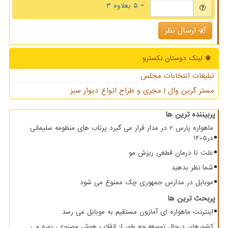
= ۵ بعلاوه ۳
ارسال نظر
لینک دوستان نكسترو
تبلیغات انتخابات مجلس
مستر گرین وال | مجری و طراح انواع دیوار سبز
پربیننده ترین ها
ماهواره پارس 2 در مدار قرار می گیرد پرتاب های منظومه سلیمانی
در1405
علت تا درمان قطعی ریزش مو
شما نظر بدهید
موبایل در مدارس جمهوری چک ممنوع می شود
پربحث ترین ها
اینترنت ماهواره ای آمازون مستقیم به موبایل می رسد
کشورهای درحال توسعه چه طور از انقلاب هوش مصنوعی بهره می