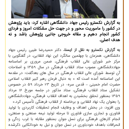
به گزارش نكسترو رئیس جهاد دانشگاهی اشاره كرد: باید پژوهش
در كشور را ماموریت محور و در جهت حل مشكلات امروز و فردای
كشور انجام دهیم و مقاله خروجی جانبی پژوهش باشد و نه
هدف اصلی.
به گزارش نکسترو به نقل از ایسنا،
دکتر حمیدرضا طیبی رئیس جهاد
دانشگاهی، همزمان با چهلمین سالگرد این نهاد انقلابی، در گفتگویی با
مرکز خبر شورای عالی انقلاب فرهنگی، ضمن مروری بر اساسنامه
جهاددانشگاهی مصوب ستاد انقلاب فرهنگی در سال 1359 و اصلاحات
آن توسط شورای عالی انقلاب فرهنگی در سال های بعدگفت: در مقدمه
این اساسنامه آمده است که « به دنبال فرمان رهبر کبیر انقلاب اسلامی
حضرت امام خمینی – قدس سره- در تاریخ 23 خرداد 59 در خصوص
تشکیل ستاد انقلاب فرهنگی، ستاد مذکور در جلسه مورخ 16 مرداد
1359 بمنظور تحقق بخشیدن به اهداف انقلاب فرهنگی، جهاددانشگاهی
را بعنوان یک نهاد انقلابی و برخاسته از انقلاب فرهنگی تأسیس کرد.»
وی افزود: در بخش اهداف و وظایف انجام تحقیقات کاربردی با تولید
فناوری و تجاری سازی فناوری تا مرحله تولید نیمه صنعتی و صنعتی،
انجام کارهای فرهنگی برای نسل جوان بمنظور مقابله با غرب زدگی و
انحرافات باهدف خودباوری در نسل جوان و نیل به خوداتکایی ذکرشده