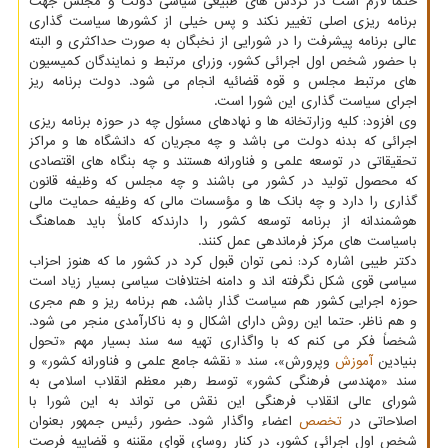
حتما لازم است در گردش های طبیعی سیاسی دولت و مجلس جهت
برنامه ریزی اصلی تغییر نکند و پس خیلی از کشورها سیاست گذاری
عالی برنامه پیشرفت را در شورایی از نخبگان به صورت حداکثری و البته
با حضور شخص اول اجرائی کشور، وزرای مرتبط و نمایندگان کمیسیون
های مرتبط مجلس و قوه قضائیه انجام می شود. دولت برنامه ریز
اجرای سیاست گذاری این شورا است.
وی افزود: کلیه وزارتخانه ها و نهادهای مسئول چه در حوزه برنامه ریزی
اجرائی که بدنه دولت می باشد و چه مجریان که دانشگاه ها و مراکز
تحقیقاتی در توسعه علمی و فناورانه هستند و چه بنگاه های اقتصادی
که محصول تولید در کشور می باشند و چه مجلس که وظیفه قانون
گذاری را دارد و چه بانک ها و مؤسسات مالی که وظیفه حمایت مالی
هوشمندانه از برنامه توسعه کشور را دارندکه کاملاً باید هماهنگ
باسیاست های مرکز فرماندهی عمل کنند.
دکتر طیبی اشاره کرد: نمی توان قبول کرد در کشور ما که هنوز احزاب
سیاسی قوی شکل نگرفته اند و دامنه اختلافات سیاسی بسیار زیاد است
حوزه اجرایی کشور هم سیاست گذار باشد، هم برنامه ریز و هم مجری
و هم ناظر. حتما این روش دارای اشکال و به ناکارآمدی منجر می شود.
شخصاً فکر می کنم که با واگذاری تهیه سه سند بسیار مهم «تحول
بنیادین
آموزش
وپرورش»، سند « نقشه جامع علمی و فناورانه کشور» و
سند «مهندسی فرهنگی کشور» توسط رهبر معظم انقلاب اسلامی به
شورای عالی انقلاب فرهنگی این نقش می تواند به این شورا با
اصلاحاتی در
تخصص
اعضاء واگذار شود. حضور رئیس جمهور بعنوان
شخص اول اجرائی کشور، در کنار روسای قوای مقننه و قضاییه فرصت