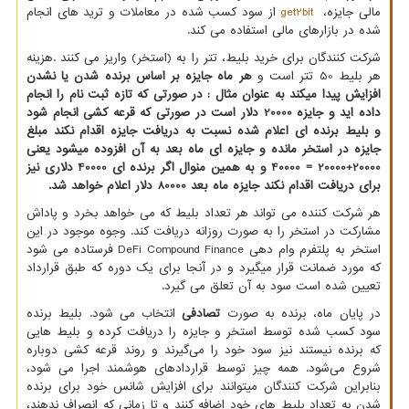
مالی جایزه،
get2bit
از سود کسب شده در معاملات و ترید های انجام
شده در بازارهای مالی استفاده می کند.
شرکت کنندگان برای خرید بلیط، تتر را به (استخر) واریز می کنند .هزینه
هر بلیط 50 تتر است و
هر ماه جایزه بر اساس برنده شدن یا نشدن
افزایش پیدا میکند به عنوان مثال : در صورتی که تازه ثبت نام را انجام
داده اید و جایزه 20000 دلار است در صورتی که قرعه کشی انجام شود
و بلیط برنده ای اعلام شده نسبت به دریافت جایزه اقدام نکند مبلغ
جایزه در استخر مانده و جایزه ای ماه بعد به آن افزوده میشود یعنی
20000+20000 = 40000 و به همین منوال اگر برنده ای 40000 دلاری نیز
برای دریافت اقدام نکند جایزه ماه بعد 80000 دلار اعلام خواهد شد.
هر شرکت کننده می تواند هر تعداد بلیط که می خواهد بخرد و پاداش
مشارکت در استخر را به صورت روزانه دریافت کند. وجوه موجود در این
استخر به پلتفرم وام دهی
DeFi Compound Finance
فرستاده می شود
که مورد ضمانت قرار میگیرد و در آنجا برای یک دوره که طبق قرارداد
تعیین شده است سود به آن تعلق می گیرد.
در پایان ماه، برنده به صورت
تصادفی
انتخاب می شود. بلیط برنده
سود کسب شده توسط استخر و جایزه را دریافت کرده و بلیط هایی
که برنده نیستند نیز سود خود را می‌گیرند و روند قرعه کشی دوباره
شروع می‌شود. همه چیز توسط قراردادهای هوشمند اجرا می شود،
بنابراین شرکت کنندگان میتوانند برای افزایش شانس خود برای برنده
شدن به تعداد بلیط های خود اضافه کنند و تا زمانی که انصراف ندهند،