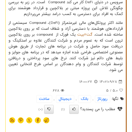
سرویس در دنیای
DeFi
کار می کند
Compound
است. در زیر به بررسی
چگونگی تلاش این پروژه مبتنی بر بلاکچین و قرارداد هوشمند برای
کمک به افراد برای دسترسی به کسب درامد بیشتر می‌پردازیم
مانند اکثر پروتکل‌های مالی غیرمتمرکز
(DeFi)
،
Compound
سیستمی از
قراردادهای هوشمند با دسترسی آزاد و شفاف است که بر روی بلاکچین
ساخته شده است.
گت2بیت
یک فورک از
compound
بر روی بلاکچین
ترون است که به عموم مردم و شرکت کنندگان علاوه بر استکینگ و
دریافت سود حاصل و شرکت در برنامه های تجارت از طریق هوش
مصنوعی اختصاصی طراحی شده اجازه میدهد که در برنامه های جوایز و
بلیط های دائم نیز شرکت کنند. نرخ های سود پرداختی و دریافتی
توسط شرکت کنندگان و وام دهندگان بر اساس طرح انتخابی تعیین
می شود.
16:00:27
1402/09/28
678
/ 5
5.0
تگها:
رپورتاژ
,
بانك
,
دیجیتال
,
ساخت
مطلب را می پسندید؟
(0)
(1)
X