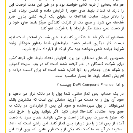
هر ماه بخشی از قرعه کشی خواهند بود و در طی این مدت فرصت این
را دارند که تعداد بلیط های خود را افزایش داده و شانس برنده شدن
را بالاتر ببرند. سایت
Get2bit
به عنوان یک قرعه کشی بدون ضرر
شناخته می شود و هیچ یک از شرکت کنندگان هرگز بلیط های خود را
از دست نمی دهند مگر قرارداد را با شرکت لغو کنند.
همانطور که ذکر شد تا هنگامی که بلیط های شما در استخر است، لازم
نیست کار دیگری انجام دهید
.
بلیط‌های شما به‌طور خودکار واجد
شرایط برنده شدن خواهند بود
مگر اینکه از قرارداد خارج شوید.
همچنین راه های مختلغی نیز برای افزایش تعداد بلیط های قرعه کشی
برای شرکت کنندگان در نظر گرفته شده است که در وب سایت کمپانی
و شبکه های اجتماعی به آنها اشاره شده است که برای کسب درآمد و
افزایش تعداد بلیط ها بسیار مناسب است.
و اما
DeFi Compound Finance
چیست ؟
در یک حساب پس انداز سنتی، شما پول را در بانک قرار می دهید و
سود آن پول را به دست می آورید. مشکل این است که مشتریان بانک
نمی‌توانند از پول سپرده‌شده و سود آن پس از قراردادن در بانک به
هیچ وجه استفاده کنند.حالا فرض کنید اگر بتوانید پولی را خرج کنید
که هنوز به صورت پس انداز است و حتی بتوانید همان سود به دست
آمده از پس انداز را نیز دوباره پس انداز کنید. این راهی است که
DeFi
میتواند در آن به ما کمک کند.یکی از پلت فرم هایی که روی ارائه این