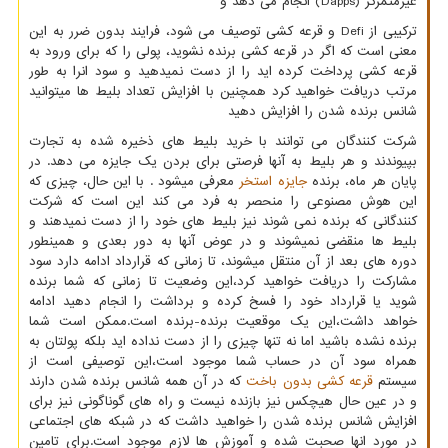
غیرمتمرکز
(Dapps)
انجام می دهد و
ترکیبی از
Defi
و قرعه کشی توصیف می شود، فرایند بدون ضرر به این
معنی است که اگر در قرعه کشی برنده نشوید، پولی را که برای ورود به
قرعه کشی پرداخت کرده اید را از دست نمیدهید و سود انرا به طور
مرتب دریافت خواهید کرد همچنین با افزایش تعداد بلیط ها میتوانید
شانس برنده شدن را افزایش دهید
شرکت کنندگان می توانند با خرید بلیط های ذخیره شده به تجارت
بپیوندند و هر بلیط به آنها فرصتی برای بردن یک جایزه می دهد. در
پایان هر ماه، برنده
جایزه استخر
معرفی میشود . با این حال، چیزی که
این هوش مصنوعی را منحصر به فرد می کند این است که شرکت
کنندگانی که برنده نمی شوند نیز بلیط های خود را از دست نمیدهند و
بلیط ها منقضی نمیشوند و در عوض آنها به دور بعدی و همینطور
دوره های بعد از آن منتقل میشوند، تا زمانی که قرارداد ادامه دارد سود
مشارکت را دریافت خواهید کرد،این وضعیت تا زمانی که شما برنده
شوید یا قرارداد خود را فسخ کرده و برداشت را انجام دهید ادامه
خواهد داشت،این یک موقعیت برنده-برنده است.ممکن است شما
برنده نشده باشید اما نه تنها چیزی را از دست نداده اید بلکه پولتان به
همراه سود آن در حساب شما موجود است،این توصیفی است از
سیستم
قرعه کشی بدون باخت
که در آن همه شانس برنده شدن دارند
و در عین حال هیچکس نیز بازنده نیست و راه های گوناگونی نیز برای
افزایش شانس برنده شدن را خواهید داشت که در شبکه های اجتماعی
در مورد انها صحبت شده و آموزش ها لازم موجود است.برای تامین