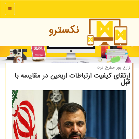
منو
نكسترو
زارع پور مطرح كرد؛
ارتقای کیفیت ارتباطات اربعین در مقایسه با
قبل