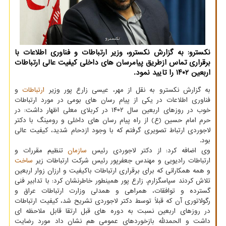
نکسترو: به گزارش نکسترو، وزیر ارتباطات و فناوری اطلاعات با
برقراری تماس ازطریق پیامرسان های داخلی کیفیت عالی ارتباطات
اربعین ۱۴۰۲ را تایید نمود.
به گزارش نکسترو به نقل از مهر، عیسی زارع پور وزیر
ارتباطات
و
فناوری اطلاعات در یکی از پیام رسان های بومی در مورد ارتباطات
خوب در روزهای اربعین سال ۱۴۰۲ در کربلای معلی اظهار داشت: در
حرم امام حسین (ع) از راه پیام رسان های داخلی و رومینگ با دکتر
لاجوردی ارتباط تصویری گرفتم که با وجود ازدحام شدید، کیفیت عالی
بود.
وی اضافه کرد: از دکتر لاجوردی رئیس
سازمان
تنظیم مقررات و
ارتباطات رادیویی و مهندس جعفرپور رئیس شرکت ارتباطات زیر
ساخت
و همه همکارانی که برای برقراری ارتباطات باکیفیت و ارزان زوار اربعین
تلاش کردند سپاسگزارم. زارع پور همینطور خاطرنشان کرد: با تدابیر فنی
گسترده و توافقات، همراهی و همدلی وزارت ارتباطات عراق و
رگولاتوری آن که قبلاً توسط دکتر لاجوردی تشریح شد، کیفیت ارتباطات
در روزهای اربعین نسبت به دوره های قبل ارتقا قابل ملاحظه ای
داشت و الحمدلله بازخوردهای عمومی هم نشان داد مورد رضایت