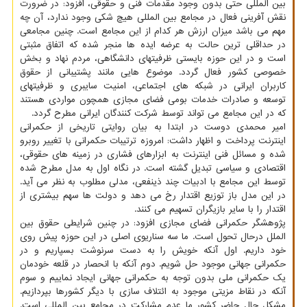
بین المللی حتی بدون وجود مقدمات فنی و حقوقی، افزود: در ضرورت
نقش آفرینی فعال در مجامع بین المللی هیچ شکی وجود ندارد، آن چه
مهم می باشد میزان ارزش هر کدام از این مجامع است. چنین مجامعی
در حداقلی ترین حالت به عرضه ایده ها منجر شده که اتفاق مثبتی
است و در این حوزه بایستی ظرفیتهای دانشگاهی، مردم نهاد و بخش
خصوصی کشور فعال گردد. موضوع هایی مانند پشتیبانی از حقوق
کاربران ایرانی در شبکه های اجتماعی، امنیت سایبری و ظرفیتهای
توسعه و صادرات خدمات بومی فضای مجازی همچون مواردی هستند
که در این مجامع می تواند توسط شرکت کنندگان ایرانی مطرح گردد.
امیر محمدی دوست در ابتدا به بیان روایتی تاریخی از حکمرانی
اینترنت پرداخت و اظهار داشت: امروزه ترتیبات حکمرانی با تغییر روبرو
شده و مسائل فنی اینترنت به ابزارهای فشاری در زمینه های حقوقی،
اقتصادی و سیاسی تبدیل گشته است. در نگاه اول به مدل مطرح شده
توسط این مجامع با ادبیات چند ذینفعی، مدلی مطلوب به نظر می آید.
در این مدل باز توزیع اقتدار رخ می دهد و دولت ها سهم بیشتری از
اقتدار را با سایر بازیگران تسهیم می کنند.
پژوهشگر حکمرانی فضای مجازی افزود: در چنین شرایطی حقوق بین
الملل درحال تحول است. ما سه سناریوی اصلی در این حوزه پیش روی
خود داریم. اول آنکه خویش را به دست سرنوشت بسپاریم و در
حکمرانی جهانی موجود حل شویم. دوم آنکه با انحصار در قلعه خودمان
یک حکمرانی ملی بدون توجه به حکمرانی جهانی ایجاد نماییم و سوم
آنکه در نقاط مزیتی موجود به ائتلاف سازی با دیگر کشورها بپردازیم.
مشکل حال حاضر کشور ما عدم مشارکت در مجامع بین المللی است.