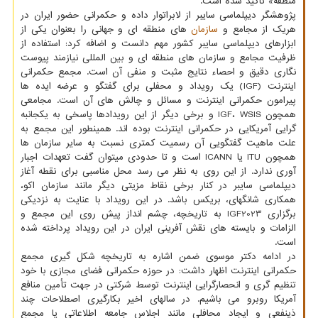
منطقه» تاکید شده است.
پژوهشگر دیپلماسی سایبر از لابراتوار داده و حکمرانی حضور ایران در
هریک از مجامع و
سازمان
های منطقه ای و جهانی را بعنوان یکی از
ابزارهای دیپلماسی سایبر کشور مهم دانست و اضافه کرد: استفاده از
ظرفیت مجامع و سازمان های منطقه ای و بین المللی نیازمند پیوست
نگاری دقیق و احصاء نتایج مثبت و منفی آن است. مجمع حکمرانی
اینترنت (IGF) یک رویداد و محفلی برای گفتگو و عرضه ایده ها
پیرامون حکمرانی اینترنت و مسائل و چالش های آن است. مجامعی
همچون IGF، WSIS و برخی دیگر از این رویدادها پاسخی به یکجانبه
گرایی آمریکایی در حکمرانی اینترنت بوده اند. همینطور این مجمع به
علت ماهیت گفتگویی آن رسمیت کمتری نسبت به سایر سازمان ها
همچون ITU یا ICANN است و تا حدودی میتوان گفت تعهدات اجبار
آوری ندارد. از این روی به نظر می رسد محل مناسبی برای نقطه آغاز
دیپلماسی سایبر در کنار برخی نقاط مزیتی دیگر مانند سازمان اکو،
همکاری شانگهای، بریکس باشد. در این رویداد با عنایت به نزدیکی
برگزاری IGF2023 به تاریخچه، چشم انداز پیش روی این مجمع و
الزامات و بایسته های نقش آفرینی ایران در این رویداد پرداخته شده
است.
در ادامه دکتر موسوی ضمن اشاره به تاریخچه شکل گیری مجمع
حکمرانی اینترنت اظهار داشت: در حوزه حکمرانی فضای مجازی با خود
تنظیم گری و انحصارگرایی اینترنت توسط شرکتی در جهت تأمین منافع
آمریکا روبرو می باشیم. در سالهای اخیر بکارگیری اصطلاحات چند
ذینفعی و ایجاد محافلی مانند اجلاس جامعه اطلاعاتی یا مجمع