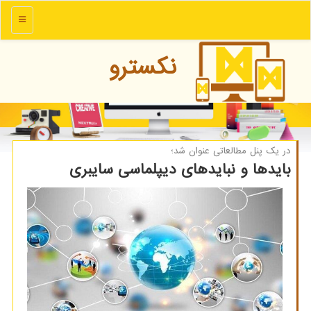
منو
نكسترو
در یك پنل مطالعاتی عنوان شد؛
بایدها و نبایدهای دیپلماسی سایبری