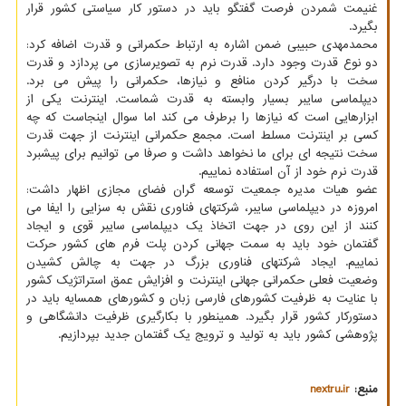
غنیمت شمردن فرصت گفتگو باید در دستور کار سیاستی کشور قرار
بگیرد.
محمدمهدی حبیبی ضمن اشاره به ارتباط حکمرانی و قدرت اضافه کرد:
دو نوع قدرت وجود دارد. قدرت نرم به تصویرسازی می پردازد و قدرت
سخت با درگیر کردن منافع و نیازها، حکمرانی را پیش می برد.
دیپلماسی سایبر بسیار وابسته به قدرت شماست. اینترنت یکی از
ابزارهایی است که نیازها را برطرف می کند اما سوال اینجاست که چه
کسی بر اینترنت مسلط است. مجمع حکمرانی اینترنت از جهت قدرت
سخت نتیجه ای برای ما نخواهد داشت و صرفا می توانیم برای پیشبرد
قدرت نرم خود از آن استفاده نماییم.
عضو هیات مدیره جمعیت توسعه گران فضای مجازی اظهار داشت:
امروزه در دیپلماسی سایبر، شرکتهای فناوری نقش به سزایی را ایفا می
کنند از این روی در جهت اتخاذ یک دیپلماسی سایبر قوی و ایجاد
گفتمان خود باید به سمت جهانی کردن پلت فرم های کشور حرکت
نماییم. ایجاد شرکتهای فناوری بزرگ در جهت به چالش کشیدن
وضعیت فعلی حکمرانی جهانی اینترنت و افزایش عمق استراتژیک کشور
با عنایت به ظرفیت کشورهای فارسی زبان و کشورهای همسایه باید در
دستورکار کشور قرار بگیرد. همینطور با بکارگیری ظرفیت دانشگاهی و
پژوهشی کشور باید به تولید و ترویج یک گفتمان جدید بپردازیم.
منبع:
nextru.ir