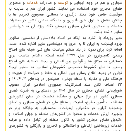
مجازی و هم در وجه ایجابی و
توسعه
و صادرات
خدمات
و محتوای
فضای مجازی خود استفاده می نمایند. کشور ایران هم با عنایت به
موقعیت خاص خود مانند درگیری با مسائلی همچون تحریم ها یا
چالش تعامل با غول های فناوری و یا نگاه تمدنی کشور در صادرات
خدمات و محتوای فضای مجازی بایستی نگاه ویژه ای به دیپلماسی
سایبر داشته باشد.
دبیر رویداد با اشاره به اینکه در اسناد بالادستی از نخستین سالهای
ورود اینترنت به ایران تا به امروز به دیپلماسی سایبر اشاره شده است،
اضافه کرد: برای نمونه در بند هفتم سیاست های کلی شبکه های اطلاع
رسانی کامپیوتری در سال ۱۳۷۷ آمده است: «اقدام مناسب برای
دستیابی به میثاق ها و قوانین بین المللی و ایجاد اتحادیه های اطلاع
رسانی با سایر کشورها بخصوص کشورهای اسلامی به منظور ایجاد
توازن در زمینه اطلاع رسانی بین المللی و حفظ و صیانت از هویت و
فرهنگ ملی و مقابله با سلطه جهانی» همینطور در بندهای ۳، ۴، ۱۹ و
۲۲ اهداف کلان سند استراتژیک جمهوری اسلامی ایران مصوب
شورایعالی فضای مجازی در سال ۱۴۰۱ بر «دستیابی به قدرت فضای
مجازی کشور در تراز جهانی و جایگاه نخست در میان کشورهای
منطقه»، «تأمین حقوق، امنیت و منافع ملی در فضای مجازی و تحقق
چندجانبه گرایی در حکمرانی اینترنت»، «دستیابی به جایگاه برتر در
زنجیره ارزش خدمات و محتوا در کشورهای منطقه و جهان اسلام» و
«تبدیل فضای مجازی کشور به کانون منطقه ای تبادل داده و عرضه
خدمات زیرساختی ارتباطی و اطلاعاتی و تجاری و بازرگانی به کشورهای