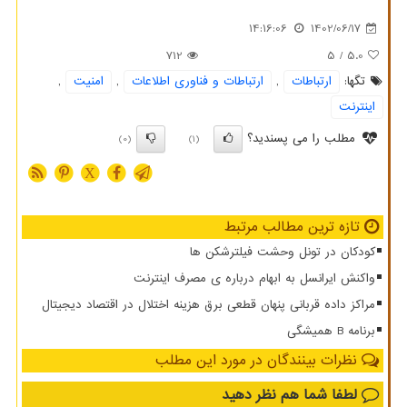
14:16:06
1402/06/17
712
/ 5
5.0
تگها:
ارتباطات
,
ارتباطات و فناوری اطلاعات
,
امنیت
,
اینترنت
مطلب را می پسندید؟
(0)
(1)
X
تازه ترین مطالب مرتبط
کودکان در تونل وحشت فیلترشکن ها
واکنش ایرانسل به ابهام درباره ی مصرف اینترنت
مراکز داده قربانی پنهان قطعی برق هزینه اختلال در اقتصاد دیجیتال
برنامه B همیشگی
نظرات بینندگان در مورد این مطلب
لطفا شما هم
نظر دهید