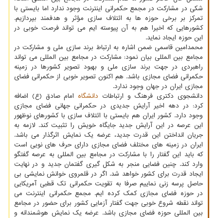
شکی در مشارکت در مجمع حکمرانی اینترنت وجود ندارد اما بایستی با
تمرکز بر برخی حوزه ها به ائتلاف سازی مؤثر و هدفمند بپردازیم.
کشورهایی که اخیرا هم به آن پیوسته ایم می تواند فرصت خوبی در
این حوزه ایجاد نماید.
محمدامین قاسمی ضمن اشاره به ارتباط برند سازی ملی و مشارکت در
مجامع بین المللی بیان نمود: مشارکت در مجامع بین المللی می تواند
راهبردی در جهت برند سازی ملی و بهبود تصویر کشورها در زمینه
حکمرانی فضای مجازی باشد. هم اکنون تصویر خوبی از حکمرانی فضای
مجازی ایران در جهان وجود ندارد.
دانشجوی دکتری فرهنگ و ارتباطات
دانشگاه
امام صادق (ع) اضافه
کرد: در دهه اخیر آرایش جدیدی در حکمرانی جهانی فضای مجازی
وجود دارد. کشور ایران هم بایستی با ائتلاف سازی با کشورهای نوظهور
این عرصه در این آرایش جدید جایگاه خویش را تثبیت کند. لازمه به
جریان انداختن این قدرت جدید، عرضه یک نمایش اثرگذار می باشد.
ایران در زمینه های مختلف فضای مجازی دارای حرف های نویی است
که باید این گفتار را با مشارکت در مجامع بین المللی به عرصه گفتگو
وارد کند. چنین فضایی منجر به شکل گیری گفتمان جدید و در نهایت
ایجاد قدرت برای کشور خواهد شد. اگر در قلمروی خوانش نمایشی بی
حاصل پرسه زنی نماییم صرفا به تقویت حکمرانی تک قطبی آمریکایی
در حوزه فضای مجازی کمک کرده ایم. مجمع حکمرانی اینترنت می
تواند نقطه شروع خوبی جهت گفتار آزمایی کشور برای حضور در مجامع
بین المللی حوزه فضای مجازی باشد. عرضه یک نمایش هوشمندانه و