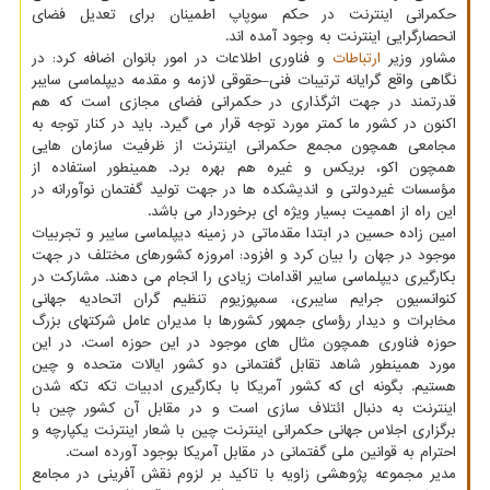
حکمرانی اینترنت در حکم سوپاپ اطمینان برای تعدیل فضای
انحصارگرایی اینترنت به وجود آمده اند.
مشاور وزیر
ارتباطات
و فناوری اطلاعات در امور بانوان اضافه کرد: در
نگاهی واقع گرایانه ترتیبات فنی–حقوقی لازمه و مقدمه دیپلماسی سایبر
قدرتمند در جهت اثرگذاری در حکمرانی فضای مجازی است که هم
اکنون در کشور ما کمتر مورد توجه قرار می گیرد. باید در کنار توجه به
مجامعی همچون مجمع حکمرانی اینترنت از ظرفیت سازمان هایی
همچون اکو، بریکس و غیره هم بهره برد. همینطور استفاده از
مؤسسات غیردولتی و اندیشکده ها در جهت تولید گفتمان نوآورانه در
این راه از اهمیت بسیار ویژه ای برخوردار می باشد.
امین زاده حسین در ابتدا مقدماتی در زمینه دیپلماسی سایبر و تجربیات
موجود در جهان را بیان کرد و افزود: امروزه کشورهای مختلف در جهت
بکارگیری دیپلماسی سایبر اقدامات زیادی را انجام می دهند. مشارکت در
کنوانسیون جرایم سایبری، سمپوزیوم تنظیم گران اتحادیه جهانی
مخابرات و دیدار رؤسای جمهور کشورها با مدیران عامل شرکتهای بزرگ
حوزه فناوری همچون مثال های موجود در این حوزه است. در این
مورد همینطور شاهد تقابل گفتمانی دو کشور ایالات متحده و چین
هستیم. بگونه ای که کشور آمریکا با بکارگیری ادبیات تکه تکه شدن
اینترنت به دنبال ائتلاف سازی است و در مقابل آن کشور چین با
برگزاری اجلاس جهانی حکمرانی اینترنت چین با شعار اینترنت یکپارچه و
احترام به قوانین ملی گفتمانی در مقابل آمریکا بوجود آورده است.
مدیر مجموعه پژوهشی زاویه با تاکید بر لزوم نقش آفرینی در مجامع