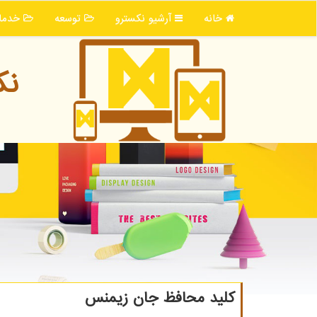
خانه
آرشیو نكسترو
توسعه
خدما
نك
کلید محافظ جان زیمنس