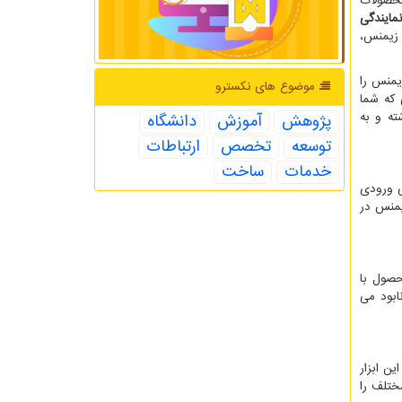
محصولات
نمایندگی
 زیمنس،
یمنس را
موضوع های نكسترو
 که شما
ته و به
پژوهش
آموزش
دانشگاه
توسعه
تخصص
ارتباطات
خدمات
ساخت
ی ورودی
یمنس در
حصول با
ابود می
ن ابزار
ختلف را