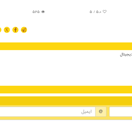
565
/ 5
5.0
X
دیجیتال