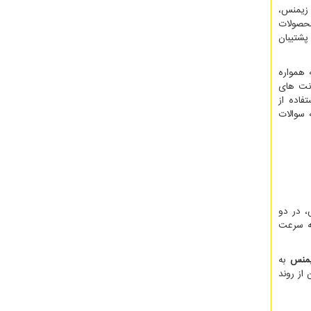
 زیمنس،
محصولات
پشتیبان
 همواره
انت های
فاده از
 سوالات
، در دو
که سرعت
یمنس
به
از روند