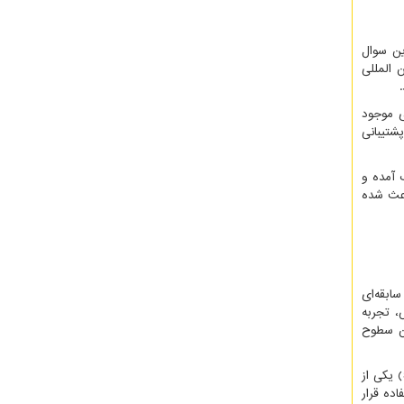
ین سوال
 المللی
ی موجود
شتیبانی
 آمده و
اعث شده
سابقه‌ای
، تجربه
ین سطوح
(
یکی از
ده قرار