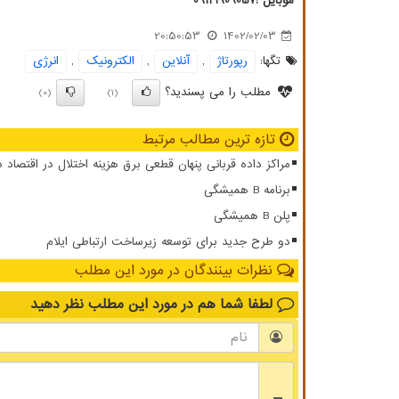
موبایل :09121909057
20:50:53
1402/02/03
تگها:
رپورتاژ
,
آنلاین
,
الكترونیك
,
انرژی
مطلب را می پسندید؟
(0)
(1)
تازه ترین مطالب مرتبط
مراکز داده قربانی پنهان قطعی برق هزینه اختلال در اقتصاد 
برنامه B همیشگی
پلن B همیشگی
دو طرح جدید برای توسعه زیرساخت ارتباطی ایلام
نظرات بینندگان در مورد این مطلب
لطفا شما هم
در مورد این مطلب
نظر دهید