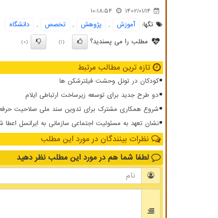
10:18:54
1402/01/14
تگها:
آموزش
,
پژوهش
,
تخصص
,
دانشگاه
مطلب را می پسندید؟
(0)
(1)
تازه ترین مطالب مرتبط
کودکان در تونل وحشت فیلترشکن ها
دو طرح جدید برای توسعه زیرساخت ارتباطی ایلام
شروع همکاری مشترک برای تدوین سند ملی صلاحیت حرفه ای
نشان تعهد به مسئولیت اجتماعی سازمانی به ایرانسل اعطا ش
نظرات بینندگان در مورد این مطلب
لطفا شما هم
در مورد این مطلب
نظر دهید