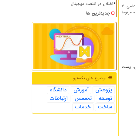
اختلال در اقتصاد دیجیتال
همچنین ۲ پست از ۱۰ پست پربازدید بلاگ مرکز اطلاعات علمی، مربوط به روزهای جهانی و بررسی مقاله های در رابطه با آنها در مرکز اطلاعات علمی، ۷
پست مربوط به راهنمای نگارش پایان نامه و مقاله و ۱ پست نیز با عنوان «معرفی موضوعات داغ در بیست حوزه علمی تخصصی، نیمه اول ۱۴۰۱» مربوط
جدیدترین ها
این اساس، پست
موضوع های نكسترو
پژوهش
آموزش
دانشگاه
توسعه
تخصص
ارتباطات
ساخت
خدمات