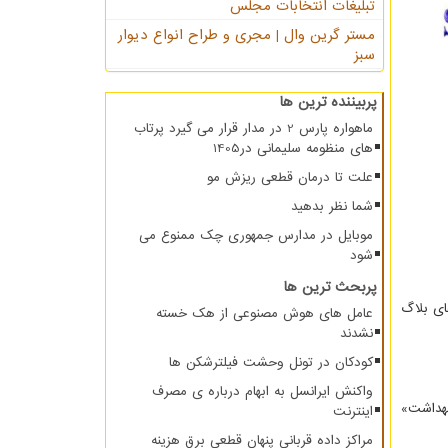
تبلیغات انتخابات مجلس
مستر گرین وال | مجری و طراح انواع دیوار
سبز
پربیننده ترین ها
ماهواره پارس 2 در مدار قرار می گیرد پرتاب
های منظومه سلیمانی در1405
علت تا درمان قطعی ریزش مو
شما نظر بدهید
موبایل در مدارس جمهوری چک ممنوع می
شود
پربحث ترین ها
ت. پربازدیدهای بلاگ
عامل های هوش مصنوعی از هک خسته
نشدند
کودکان در تونل وحشت فیلترشکن ها
واکنش ایرانسل به ابهام درباره ی مصرف
بهداشت»
اینترنت
مراکز داده قربانی پنهان قطعی برق هزینه