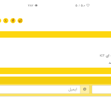
782
/ 5
5.0
X
 ICT
د