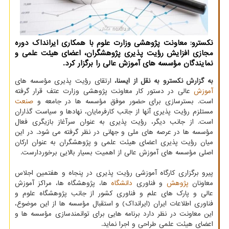
نکسترو: معاونت پژوهشی وزارت علوم با همکاری ایرانداک دوره
مجازی افزایش رؤیت پذیری پژوهشگران، اعضای هیئت علمی و
نمایندگان مؤسسه های آموزش عالی را برگزار کرد.
به گزارش نکسترو به نقل از ایسنا،
ارتقای رؤیت پذیری مؤسسه های
آموزش
عالی در دستور کار معاونت پژوهشی وزارت عتف قرار گرفته
است. بسترسازی برای حضور موفق مؤسسه ها در جامعه و
صنعت
مستلزم رؤیت پذیری آنها از جانب کارفرمایان، نهادها و سیاست گذاران
است. از جانب دیگر، رؤیت پذیری به عنوان سرآغاز بازیگری فعال
مؤسسه ها در عرصه های ملی و جهانی در نظر گرفته می شود. در این
میان رؤیت پذیری اعضای هیئت علمی و پژوهشگران به عنوان ارکان
اصلی مؤسسه های آموزش عالی از اهمیت بسیار بالایی برخوردارست.
پیرو برگزاری کارگاه آموزشی رؤیت پذیری در پنجاه و هفتمین اجلاس
معاونان
پژوهش
و فناوری
دانشگاه
ها، پژوهشگاه ها، مراکز آموزش
عالی و پارک های علم و فناوری کشور از جانب پژوهشگاه علوم و
فناوری اطلاعات ایران (ایرانداک) و استقبال مؤسسه ها از این موضوع،
این معاونت در نظر دارد برنامه هایی برای توانمندسازی مؤسسه ها و
اعضای هیئت علمی طراحی و اجرا نماید.