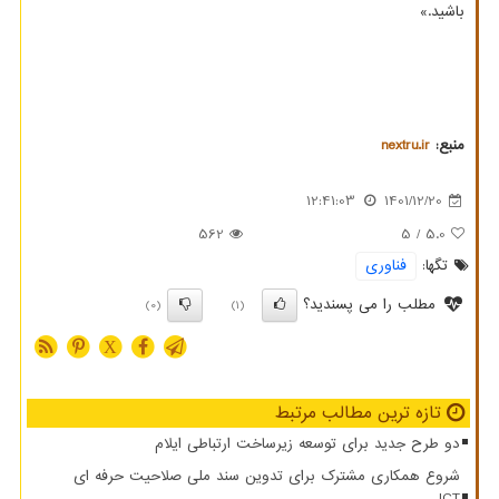
باشید.»
منبع:
nextru.ir
12:41:03
1401/12/20
562
/ 5
5.0
تگها:
فناوری
مطلب را می پسندید؟
(0)
(1)
X
تازه ترین مطالب مرتبط
دو طرح جدید برای توسعه زیرساخت ارتباطی ایلام
شروع همکاری مشترک برای تدوین سند ملی صلاحیت حرفه ای
ICT