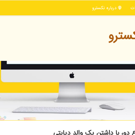
ت
درباره نكسترو
سترو
دو، با داشتن یک والد دیابتی