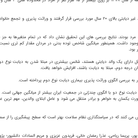
روی ساکنان منطقه ۱۳ شهر تهران صورت می گیرد. این مطالعه از سال ۸
در مطالعه حاضر یکهزار و ۶۹۱ فرد دیابتی و ۱۲ هزار و ۵۰ فرد غیر دیابتی بالای ۲۰ سال مورد بررسی قرار گرفتند و وراثت پذیری و تج
ر ۷۴۱ نفر مورد مطالعه، ۴۵ درصد زن و ۵۵ درصد مرد بودند. نتایج بررسی های این تحقیق نشان داد که در تمام متغیرها به
ری وجود داشت. همینطور میانگین شاخص توده بدنی در مردان مقدار کم تری نسبت 
بود.
اقل دارای یک والد دیابتی هستند، شانس بیشتری در مبتلا شدن به دیابت نوع دو 
 درجه دوم، مبتلا به دیابت باشند، افزایش خواهد یافت.
ر به بررسی الگوی وراثت پذیری بیماری دیابت نوع دوم پرداخته است.
دیابت نوع دو با الگوی چندژنی در جمعیت ایران بیشتر از میانگین جهانی است. 
 یکسان به خواهر و برادر منتقل می شود و عامل ابتلای والدین، مهم ترین ع
رش می کنند که در سیاستگذاری نظام سلامت بهتر است که سطح پیشگیری را از س
ی پور، پریسا ریاحی، عذرا رمضان خانی، فریدون عزیزی و مریم السادات دانشپور؛ پژ