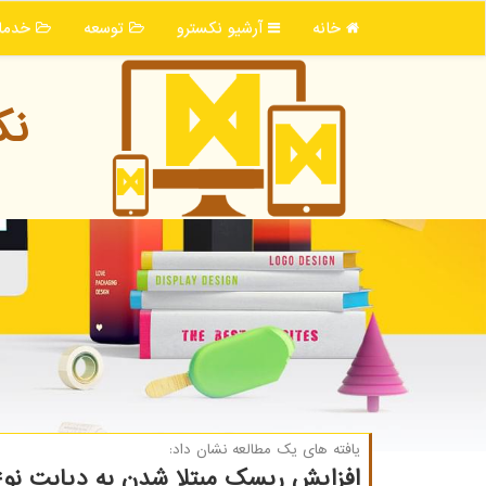
خانه
آرشیو نكسترو
توسعه
خدما
نك
یافته های یك مطالعه نشان داد:
افزایش ریسک مبتلا شدن به دیابت نوع 