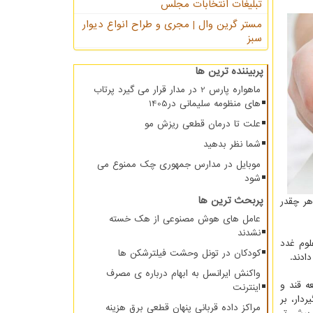
تبلیغات انتخابات مجلس
مستر گرین وال | مجری و طراح انواع دیوار
سبز
پربیننده ترین ها
ماهواره پارس 2 در مدار قرار می گیرد پرتاب
های منظومه سلیمانی در1405
علت تا درمان قطعی ریزش مو
شما نظر بدهید
موبایل در مدارس جمهوری چک ممنوع می
شود
پربحث ترین ها
هر چقدر
عامل های هوش مصنوعی از هک خسته
نشدند
لوم غدد
کودکان در تونل وحشت فیلترشکن ها
ادند.
واکنش ایرانسل به ابهام درباره ی مصرف
ه قند و
اینترنت
دار، بر
مراکز داده قربانی پنهان قطعی برق هزینه