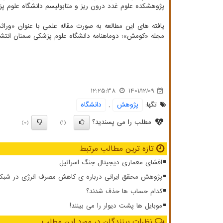
پژوهشکده علوم غدد درون ریز و متابولیسم دانشگاه علوم پز
یافته های این مطالعه به صورت مقاله علمی با عنوان «وراث
مجله «کومش»؛ دوماهنامه دانشگاه علوم پزشکی سمنان انتشار
12:25:38
1401/12/09
تگها:
پژوهش
,
دانشگاه
مطلب را می پسندید؟
(0)
(1)
تازه ترین مطالب مرتبط
افشای معماری دیجیتال جنگ اسرائیل
پژوهش محقق ایرانی درباره ی کاهش مصرف انرژی در شبکه ار
کدام حساب ها حذف شدند؟
موبایل ها پشت دیوار را می بینند!
نظرات بینندگان در مورد این مطلب