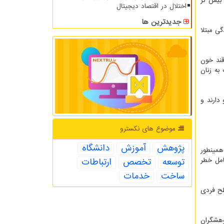
۱۳۷ بر روی بیشتر از ۱۵ هزار نفر از افراد در محدوده سنی ۳ سال و بیش تر
اختلال در اقتصاد دیجیتال
جدیدترین ها
مع خانوادگی مبتلا
 جز قند خون
به زنان
دارند و
موضوع های نكسترو
پژوهش
آموزش
دانشگاه
همینطور
امل خطر
توسعه
تخصص
ارتباطات
ساخت
خدمات
طح فردی
وهشگران