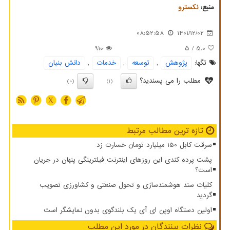
منبع:
نكسترو
08:52:58
1401/12/02
910
/ 5
5.0
تگها:
پژوهش
,
توسعه
,
خدمات
,
دانش بنیان
مطلب را می پسندید؟
(0)
(1)
X
تازه ترین مطالب مرتبط
سرقت کابل 150 میلیارد تومان خسارت زد
پشت پرده کندی این روزهای اینترنت فیلترینگی پنهان در جریان
است؟
کلیات سند هوشمندسازی و تحول صنعتی و کشاورزی تصویب
گردید
اولین دستگاه اوپن ای آی یک بلندگوی بدون نمایشگر است
نظرات بینندگان در مورد این مطلب