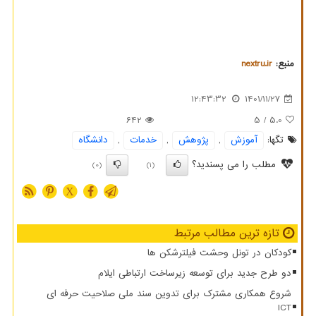
منبع:
nextru.ir
12:43:32
1401/11/27
642
/ 5
5.0
تگها:
آموزش
,
پژوهش
,
خدمات
,
دانشگاه
مطلب را می پسندید؟
(0)
(1)
X
تازه ترین مطالب مرتبط
کودکان در تونل وحشت فیلترشکن ها
دو طرح جدید برای توسعه زیرساخت ارتباطی ایلام
شروع همکاری مشترک برای تدوین سند ملی صلاحیت حرفه ای
ICT