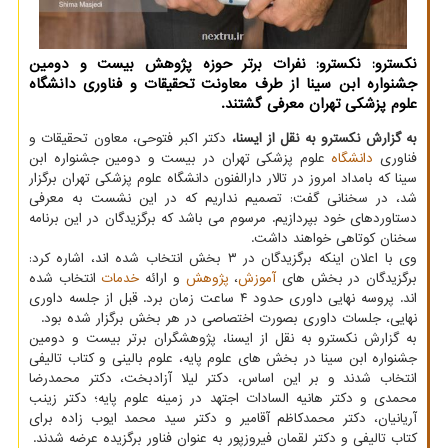
نکسترو: نکسترو: نفرات برتر حوزه پژوهش بیست و دومین
جشنواره ابن سینا از طرف معاونت تحقیقات و فناوری دانشگاه
علوم پزشکی تهران معرفی گشتند.
به گزارش نکسترو به نقل از ایسنا،
دکتر اکبر فتوحی، معاون تحقیقات و
فناوری
دانشگاه
علوم پزشکی تهران در بیست و دومین جشنواره ابن
سینا که بامداد امروز در تالار دارالفنون دانشگاه علوم پزشکی تهران برگزار
شد، در سخنانی گفت: تصمیم نداریم که در این نشست به معرفی
دستاوردهای خود بپردازیم. مرسوم می باشد که برگزیدگان در این برنامه
سخنان کوتاهی خواهند داشت.
وی با اعلان اینکه برگزیدگان در ۳ بخش انتخاب شده اند، اشاره کرد:
برگزیدگان در بخش های
آموزش
،
پژوهش
و ارائه
خدمات
انتخاب شده
اند. پروسه نهایی داوری حدود ۴ ساعت زمان برد. قبل از جلسه داوری
نهایی، جلسات داوری بصورت اختصاصی در هر بخش برگزار شده بود.
به گزارش نکسترو به نقل از ایسنا، پژوهشگران برتر بیست و دومین
جشنواره ابن سینا در بخش های علوم پایه، علوم بالینی و کتاب تالیفی
انتخاب شدند و بر این اساس، دکتر لیلا آزادبخت، دکتر محمدرضا
محمدی و دکتر هانیه السادات اجتهد در زمینه علوم پایه؛ دکتر زینب
آریانیان، دکتر محمدکاظم آقامیر و دکتر سید محمد ایوب زاده برای
کتاب تالیفی و دکتر لقمان فیروزپور به عنوان فناور برگزیده عرضه شدند.