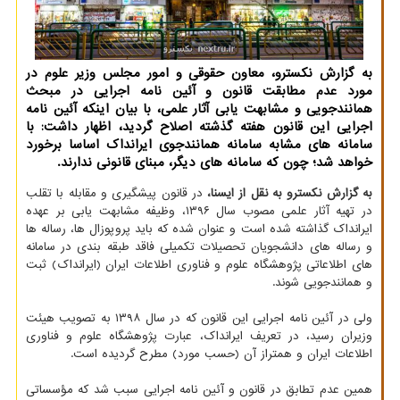
به گزارش نکسترو، معاون حقوقی و امور مجلس وزیر علوم در
مورد عدم مطابقت قانون و آئین نامه اجرایی در مبحث
همانندجویی و مشابهت یابی آثار علمی، با بیان اینکه آئین نامه
اجرایی این قانون هفته گذشته اصلاح گردید، اظهار داشت: با
سامانه های مشابه سامانه همانندجوی ایرانداک اساسا برخورد
خواهد شد؛ چون که سامانه های دیگر، مبنای قانونی ندارند.
به گزارش نکسترو به نقل از ایسنا،
در قانون پیشگیری و مقابله با تقلب
در تهیه آثار علمی مصوب سال ۱۳۹۶، وظیفه مشابهت یابی بر عهده
ایرانداک گذاشته شده است و عنوان شده که باید پروپوزال ها، رساله ها
و رساله های دانشجویان تحصیلات تکمیلی فاقد طبقه بندی در سامانه
های اطلاعاتی پژوهشگاه علوم و فناوری اطلاعات ایران (ایرانداک) ثبت
و همانندجویی شوند.
ولی در آئین نامه اجرایی این قانون که در سال ۱۳۹۸ به تصویب هیئت
وزیران رسید، در تعریف ایرانداک، عبارت پژوهشگاه علوم و فناوری
اطلاعات ایران و همتراز آن (حسب مورد) مطرح گردیده است.
همین عدم تطابق در قانون و آئین نامه اجرایی سبب شد که مؤسساتی