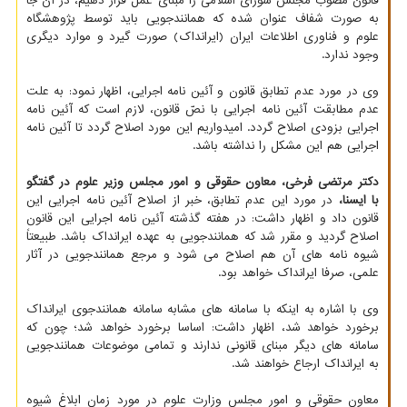
قانون مصوب مجلس شورای اسلامی را مبنای عمل قرار دهیم، در آن جا
به صورت شفاف عنوان شده که همانندجویی باید توسط پژوهشگاه
علوم و فناوری اطلاعات ایران (ایرانداک) صورت گیرد و موارد دیگری
وجود ندارد.
وی در مورد عدم تطابق قانون و آئین نامه اجرایی، اظهار نمود: به علت
عدم مطابقت آئین نامه اجرایی با نصّ قانون، لازم است که آئین نامه
اجرایی بزودی اصلاح گردد. امیدواریم این مورد اصلاح گردد تا آئین نامه
اجرایی هم این مشکل را نداشته باشد.
دکتر مرتضی فرخی، معاون حقوقی و امور مجلس وزیر علوم در گفتگو
با ایسنا،
در مورد این عدم تطابق، خبر از اصلاح آئین نامه اجرایی این
قانون داد و اظهار داشت: در هفته گذشته آئین نامه اجرایی این قانون
اصلاح گردید و مقرر شد که همانندجویی به عهده ایرانداک باشد. طبیعتاً
شیوه نامه های آن هم اصلاح می شود و مرجع همانندجویی در آثار
علمی، صرفا ایرانداک خواهد بود.
وی با اشاره به اینکه با سامانه های مشابه سامانه همانندجوی ایرانداک
برخورد خواهد شد، اظهار داشت: اساسا برخورد خواهد شد؛ چون که
سامانه های دیگر مبنای قانونی ندارند و تمامی موضوعات همانندجویی
به ایرانداک ارجاع خواهند شد.
معاون حقوقی و امور مجلس وزارت علوم در مورد زمان ابلاغ شیوه