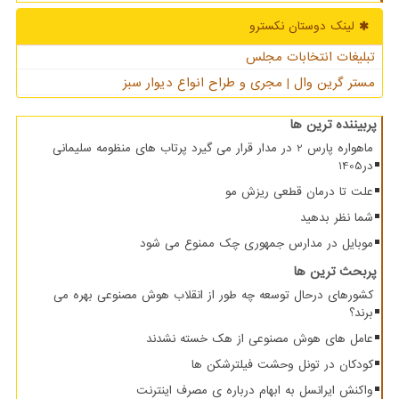
لینک دوستان نكسترو
تبلیغات انتخابات مجلس
مستر گرین وال | مجری و طراح انواع دیوار سبز
پربیننده ترین ها
ماهواره پارس 2 در مدار قرار می گیرد پرتاب های منظومه سلیمانی
در1405
علت تا درمان قطعی ریزش مو
شما نظر بدهید
موبایل در مدارس جمهوری چک ممنوع می شود
پربحث ترین ها
کشورهای درحال توسعه چه طور از انقلاب هوش مصنوعی بهره می
برند؟
عامل های هوش مصنوعی از هک خسته نشدند
کودکان در تونل وحشت فیلترشکن ها
واکنش ایرانسل به ابهام درباره ی مصرف اینترنت