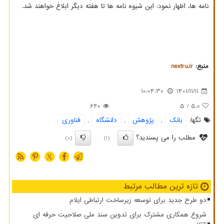
نامه ها، اظهار نمود: این شیوه نامه ها تا هفته دیگر ابلاغ خواهند شد.
منبع:
nextru.ir
10:04:30
1401/11/11
640
/ 5
5.0
تگها:
بانك
,
پژوهش
,
دانشگاه
,
فناوری
مطلب را می پسندید؟
(0)
(1)
X
تازه ترین مطالب مرتبط
دو طرح جدید برای توسعه زیرساخت ارتباطی ایلام
شروع همکاری مشترک برای تدوین سند ملی صلاحیت حرفه ای