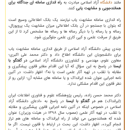
مانند
دانشگاه
آزاد اسلامی مبادرت به
راه اندازی سامانه ای جداگانه برای
همانندجویی و مشابهت یابی
کنند.
راه اندازی سامانه مشابهت یاب نیازمند یک بانک اطلاعاتی وسیع است
که بتوان با جستجو در آن بانک اطلاعاتی میزان مشابهت یک پروپوزال،
رساله و یا رساله را با دیگر رساله ها و رساله ها مشخص کرد تا از این
طریق از سرقت علمی و کپی کاری علمی جلوگیری شود.
چندی پیش دانشگاه آزاد اسلامی از طریق اندازی سامانه مشابهت یاب
برای دانشجویان این دانشگاه اطلاع داد و دکتر محمد علی اکبری؛
معاون علوم، مهندسی و کشاورزی دانشگاه آزاد اسلامی
در گفتگو با
ایسنا
در پاسخ به این سؤال که آیا این اقدام مغایر قانون پیشگیری و
مقابله با تقلب در تهیه آثار علمی است یا نه؟؛ اظهار داشت: در آئین
نامه اجرایی عنوان شده ایرانداک و یا سامانه های مشابه آن؛ ازاین رو از
نظر قانون این اقدام مشکلی ندارد.
دکتر محمد حسن زاده، رئیس پژوهشگاه علوم و فناوری اطلاعات ایران
(ایرانداک) هم
در گفتگو با ایسنا
در پاسخ به «ادعای دانشگاه آزاد
اسلامی در خصوص اینکه در آئین نامه اجرایی قانون پیشگیری و مقابله
با تقلب در تهیه آثار علمی (مصوب سال ۱۳۹۸ در هیئت وزیران) عنوان
شده که همانندجویی می تواند از راه ایرانداک و سامانه های هم تراز
انجام گیرد»، اظهار داشت: این بحث در ارتباط با قانون نیست. اگر ما