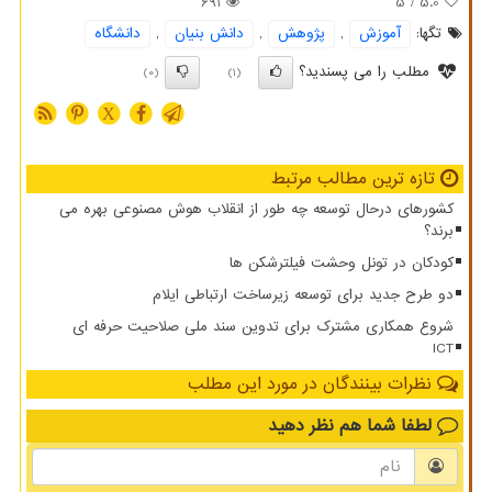
691
/ 5
5.0
تگها:
آموزش
,
پژوهش
,
دانش بنیان
,
دانشگاه
مطلب را می پسندید؟
(0)
(1)
X
تازه ترین مطالب مرتبط
کشورهای درحال توسعه چه طور از انقلاب هوش مصنوعی بهره می
برند؟
کودکان در تونل وحشت فیلترشکن ها
دو طرح جدید برای توسعه زیرساخت ارتباطی ایلام
شروع همکاری مشترک برای تدوین سند ملی صلاحیت حرفه ای
ICT
نظرات بینندگان در مورد این مطلب
لطفا شما هم
نظر دهید