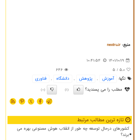
منبع:
nextru.ir
10:41:54
1401/10/19
646
/ 5
5.0
تگها:
آموزش
,
پژوهش
,
دانشگاه
,
فناوری
مطلب را می پسندید؟
(0)
(1)
X
تازه ترین مطالب مرتبط
کشورهای درحال توسعه چه طور از انقلاب هوش مصنوعی بهره می
برند؟