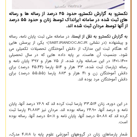
نکسترو: به گزارش نکسترو، حدود 45 درصد از رساله ها و رساله
های ثبت شده در سامانه ایرانداک توسط زنان و حدود 55 درصد
از آنها توسط مردان ثبت شده اند.
به گزارش نکسترو به نقل از ایسنا،
در سامانه ملی ثبت پایان نامه، رساله
و پیشنهاده (در نشانی SABT.IRANDOC.AC.IR)؛ یکی از پرسش هایی
که هنگام ثبت این مدارک از دانش آموختگان تحصیلات تکمیلی می
شود، جنسیت آن هاست. بر پایه داده هایی که در سال تحصیلی
۱۴۰۰-۱۴۰۱ در این سـامانه وارد شده، از ۷۵ هزار و ۳۹۷ پایان نامه و
رساله (پارسا) ثبت شده، ۳۳ هزار و ۵۱۴ پارسا (۴۵.۴۴ درصد) برای
دانش آموختگان زن و ۴۱ هزار و ۸۸۳ پارسا (۵۵.۵۵ درصد) برای
دانش آموختگان مرد بوده اند.
در این دوره، زنان ۳۳.۵۱۴ پارسا ثبت کرده اند که ۷۶.۹ درصد آنها، پایان
نامه و درصد آنها، ۲۴.۹۰ رساله بوده اند. مردان نیز ۴۱.۸۸۳ پارسا ثبت
کرده اند که ۵۰.۸۸ درصد آنها، پایان نامه و ۵۰.۱۱ درصد آنها، رساله بوده
است.
شمار پارساهای زنان در گروههای آموزشی علوم پایه با ۴.۸۱۸ مدرک،