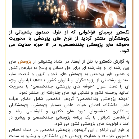
نکسترو: برمبنای فراخوانی که از طرف صندوق پشتیبانی از
پژوهشگران منتشر گردید از طرح های پژوهشی با محوریت
«خوشه های پژوهشی چندتخصصی» در 14 حوزه حمایت می
شود.
به گزارش نکسترو به نقل از ایسنا
، در امتداد پشتیبانی از
پژوهش
های
بین رشته ای و چندرشته ای برای حل مسائل و پاسخ به نیازهای کشور
و همین طور پرداختن به پژوهش های تحول آفرین و فرصت ساز،
صندوق پشتیبانی از پژوهشگران و فناوران کشور (INSF) فراخوان ویژه
ای را تحت عنوان "خوشه های پژوهشی چندتخصصی" با محوریت
اساتید برجسته کشور و تشکیل تیم های چندرشته ای منتشر نمود.
"خوشه پژوهشی چندتخصصی" گروهی تخصصی شامل اعضای هیأت
علمی دانشگاه، اعضای هیأت علمی دستیار پژوهشی، پژوهشگران
پسادکتری، دانشجویان دوره های دکتری و کارشناسی ارشد و
کارشناسان لابراتوار با یک برنامه پژوهشی چندتخصصی و پیشرو در
امتداد اولویت های پژوهشی کشور می شود.
بر طبق این فراخوان این گروههای پژوهشی تخصصی در امتداد اهدافی
همچون «توسعه و هدایت پژوهش های دانشگاهی و پیشرو به سمت