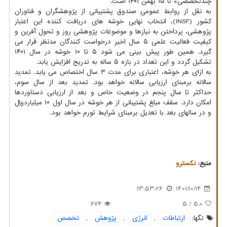
چندتخصصی» تا ۱۵ بهمن ۱۴۰۱ است.
به نقل از روابط عمومی صندوق پشتیبانی از پژوهشگران و فناوران
کشور (INSF)، انتخاب نهایی خوشه های دریافت کننده این اعتبار
پژوهشی، پرداختن به نیازها و موضوعات پژوهشی روز و تحول آفرین و
کیفیت فعالیت علمی ۵ سال اخیر درخواست کنندگان مدنظر قرار می
گیرد. همین طور پیش بینی می شود ۵ تا ۱۰ خوشه در سال ۱۴۰۱
تشکیل گردد و این تعداد در بازه ۵ ساله به تدریج افزایش یابد.
به ازای هر خوشه، اعتباری برای مدت ۳ سال اختصاص می یابد. تمدید
سالانه برمبنای ارزیابی سالانه خواهد بود. تمدید بعد از سال سوم،
حداکثر تا سال پنجم در وضعیت خاص و بعد از ارزیابی دستاوردها
امکان دارد. سقف مبلغ پشتیبانی از هر خوشه در سال اول ۱۰ میلیاردریال
و در سالهای بعد با تعدیل برمبنای شرایط تورم خواهد بود.
منبع:
نكسترو
13:53:26
1401/10/14
674
/ 5
5.0
تگها:
ارتباطات
,
انرژی
,
پژوهش
,
تخصص