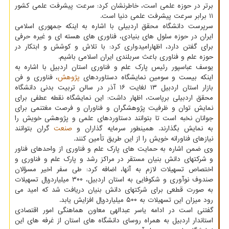
برتر در حوزه علمی است، خاطرنشان کرد: سرعت پیشرفت علمی کشور
۱۱ برابر سرعت پیشرفت علمی دنیا است.
سرپرست دانشگاه محقق اردبیلی با اشاره به اینکه جمهوری اسلامی
ایران در حوزه سلول های بنیادی، فناوری های هسته ای و غیره حرفی
برای گفتن دارد، اظهارامیدواری کرد: با تلاش و کوشش و ابتکار در
حوزه علم و فناوری باعث سربلندی ایران اسلامی باشیم.
یوسف عباسپور رئیس پارک علم و فناوری استان اردبیل با اشاره به
اینکه بیست و سومین نمایشگاه دستاوردهای
پژوهش
، فناوری و فن
بازار استان اردبیل ۱۳ لغایت ۱۶ آذر در سالن تربیت بدنی دانشگاه
محقق اردبیلی برپاست، اظهار داشت: این نمایشگاه نقطه عطفی برای
نمایش توان و ظرفیت پژوهشگران و فناوران و فرصت مغتنمی برای
جوانان نخبه است تا بتوانند دستاوردهای علمی و پژوهشی خویش را
به نمایش بگذارند. همینطور سرمایه گذاران و
صنعت
گران بتوانند
نیازهای فناورانه خویش را از این طریق تأمین کنند.
وی ضمن اشاره به حمایت های پارک علم و فناوری از واحدهای فناور
و شرکتهای دانش بنیان مستقر در مراکز رشد و پارک علم و فناوری و
اختصاص تسهیلات لازم به آنها، اضافه کرد: طی سفر اخیر مسؤلان
صندوف نوآوری و شکوفایی به استان اردبیل، ۳۰۰ میلیاردریال تسهیلات
به صورت قطعی برای شرکتهای دانش بنیان دریافت شد که امید می
رود میزان این تسهیلات به ۵۰۰ میلیاردریال افزایش یابد.
گفتنی است در ادامه یاسر عبدالهی معاون هماهنگی امور اقتصادی
استاندار اردبیل به همراه روسای دانشگاه های استان از غرفه های این