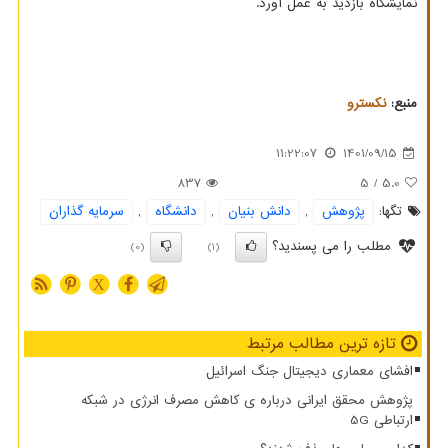
نمایشگاه بازدید به عمل آورد.
منبع:
نكسترو
11:22:07
1401/09/15
837
/ 5
5.0
تگها:
پژوهش
,
دانش بنیان
,
دانشگاه
,
سرمایه گذاران
مطلب را می پسندید؟
(0)
(1)
X
تازه ترین مطالب مرتبط
افشای معماری دیجیتال جنگ اسرائیل
پژوهش محقق ایرانی درباره ی کاهش مصرف انرژی در شبکه
ارتباطی 5G