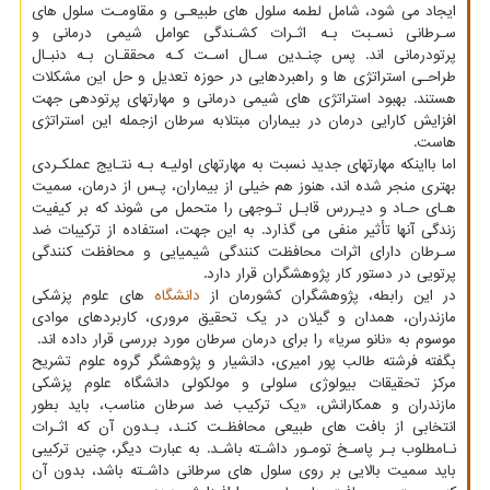
ایجاد می شود، شامل لطمه سلول های طبیعـی و مقاومـت سلول های
سـرطانی نسـبت بـه اثـرات کشـندگی عوامل شیمی درمانی و
پرتودرمانی اند. پس چنـدین سـال اسـت کـه محققـان بـه دنبـال
طراحـی استراتژی ها و راهبردهایی در حوزه تعدیل و حل این مشکلات
هستند. بهبود استراتژی های شیمی درمانی و مهارتهای پرتودهی جهت
افزایش کارایی درمان در بیماران مبتلابه سرطان ازجمله این استراتژی
هاست.
اما بااینکه مهارتهای جدید نسبت به مهارتهای اولیـه بـه نتـایج عملکـردی
بهتری منجر شده اند، هنوز هم خیلی از بیماران، پـس از درمان، سمیت
هـای حـاد و دیـررس قابـل تـوجهی را متحمل می شوند که بر کیفیت
زندگی آنها تأثیر منفی می گذارد. به این جهت، استفاده از ترکیبات ضد
سـرطان دارای اثرات محافظت کنندگی شیمیایی و محافظت کنندگی
پرتویی در دستور کار پژوهشگران قرار دارد.
در این رابطه، پژوهشگران کشورمان از
دانشگاه
های علوم پزشکی
مازندران، همدان و گیلان در یک تحقیق مروری، کاربردهای موادی
موسوم به «نانو سریا» را برای درمان سرطان مورد بررسی قرار داده اند.
بگفته فرشته طالب پور امیری، دانشیار و پژوهشگر گروه علوم تشریح
مرکز تحقیقات بیولوژی سلولی و مولکولی دانشگاه علوم پزشکی
مازندران و همکارانش، «یک ترکیب ضد سرطان مناسب، باید بطور
انتخابی از بافت های طبیعی محافظـت کنـد، بـدون آن که اثـرات
نـامطلوب بـر پاسـخ تومـور داشـته باشـد. به عبارت دیگر، چنین ترکیبی
باید سمیت بالایی بر روی سلول های سرطانی داشـته باشد، بدون آن