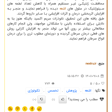
محافظـت ژنتیکـی غیـر مستقیم همراه با کاهش تعداد لطمه های
سـیتوژنتیک در سلول های
اشعه
دیـده را فـراهم نماینـد و منجـر بـه
افزایش اثربخشی درمان و اثرات افزایشی بـا سـایر داروها گردند.
طبق یافته های این تحقیق، نانوذرات سریم اکسید بااینکه هنوز بنا به
دلایلی بـرای اسـتفاده بالینی با مشکلاتی مواجهند، ولی انجام کارهای
مطالعاتی بیشتر بر روی آنها می تواند منجر به افزایش کارایی روش
های فعلی درمان سرطان گردیده و دورنمای مطلوب تری را برای درمان
انواع سرطان فراهم نمایند.
منبع:
nextru.ir
15:15:42
1401/09/08
774
/ 5
5.0
تگها:
اشعه
,
پژوهش
,
تخصص
,
تكنولوژی
مطلب را می پسندید؟
(0)
(1)
X