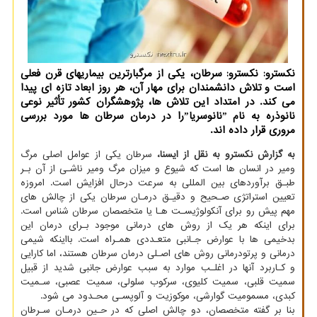
نکسترو: نکسترو: سرطان، یکی از مرگبارترین بیماریهای قرن فعلی
است و تلاش دانشمندان برای مهار آن، هر روز ابعاد تازه ای پیدا
می کند. در امتداد این تلاش ها، پژوهشگران کشور تأثیر نوعی
نانوذره به نام ˮنانوسریاˮرا در درمان سرطان ها مورد بررسی
مروری قرار داده اند.
به گزارش نکسترو به نقل از ایسنا،
سرطان یکی از عوامل اصلی مرگ
ومیر در انسان ها است که شیوع و میزان مرگ ومیر ناشـی از آن بـر
طبـق برآوردهای بین المللی به سرعت درحال افزایش است. امروزه
تعیین استراتژی صـحیح و دقیـق درمـان سرطان یکی از چالش های
مهم پیش رو برای آنکولوژیسـت هـا یا متخصصان سرطان شناس است.
برای اینکه هر یک از روش های درمانی موجود بـرای درمان این
بدخیمی ها با عوارض جـانبی متعـددی همـراه است. بااینکه شیمی
درمانی و پرتودرمانی روش های اصـلی درمان سرطان هستند، اما کارایی
و کـاربرد آنها در اغلـب موارد به سبب عوارض جانبی شدید از قبیل
سمیت قلبی، سمیت کلیوی، سرکوب سلولی، سمیت عصبی، سـمیت
کبدی، مسمومیت گوارشی، موکوزیت و آلوپسـی محـدود می شود.
بنا بر گفته متخصصان، دو چالش اصلی که در حـین درمـان سـرطان