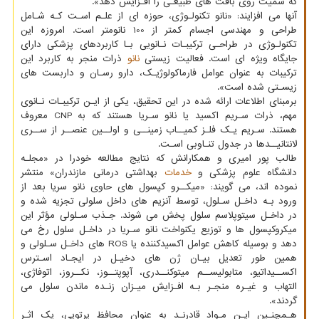
که سمیت روی بافت های طبیعـی را افـزایش دهد».
آنها می افزایند: «نانو تکنولـوژی، حوزه ای از علـم اسـت کـه شـامل
طراحی و مهندسی اجسام کمتر از 100 نانومتر است. امروزه این
تکنولـوژی در طراحـی ترکیبـات نـانویی بـا کاربردهای پزشکی دارای
جایگاه ویژه ای است. فعالیت زیستی
نانو
ذرات منجر به کاربرد این
ترکیبات به عنوان عوامل فارماکولوژیـک، دارو رسـان و داربست های
زیسـتی شده است».
برمبنای اطلاعات ارائه شده در این تحقیق، یکی از ایـن ترکیبـات نـانوی
مهم، ذرات سـریم اکسید یا نانو سـریا هستند که به CNP معروف
هستند. سـریم یـک فلـز کمیــاب زمینــی و اولــین عنصــر از ســری
لانتانیــدها در جدول تنـاوبی اسـت.
طالب پور امیری و همکارانش که نتایج مطالعه خودرا در «مجلـه
دانشگاه علوم پزشکی و
خدمات
بهداشتی درمانی مازندران» منتشر
نموده اند، می گویند: «میکــرو کپسول های حاوی نانو سریا بعد از
ورود بـه داخـل سـلول، توسط آنزیم های داخل سلولی تجزیه شده و
در داخـل سیتوپلاسم سلول پخش می شوند. جـذب سـلولی مؤثر این
میکروکپسول ها و توزیع یکنواخت نانو سـریا در داخـل سلول رخ می
دهد و بوسیله کاهش عوامل اکسیدکننده یا ROS های داخـل سـلولی و
همین طور تعدیل بیـان ژن های دخیـل در ایجـاد اسـترس
اکســیداتیو، متابولیســم میتوکنــدری، آپوپتــوز، نکــروز، اتوفاژی،
التهاب و غیـره منجـر بـه افـزایش میـزان زنـده ماندن سلول می
گردند».
هـمچنـین ایـن مـواد قادرنـد به عنوان محافظ پرتویی، یک اثـر