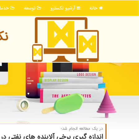
خانه
آرشیو نكسترو
توسعه
خدما
نك
در یك مطالعه انجام شد؛
اندازه گیری برخی آلاینده های نفتی‎‏ در پهنه های آبی ایران