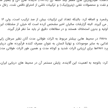
خلیج فارس و دریای عمان، آلودگی های نفتی است، اظهار داشت: هیدروکربن های معطر چند حلقه ای (PAHS) آلاین
نفت و محصولات نفتی (پتروژنیک) و ترکیبات ناشی از احتراق ناقص نفت، زغال س
‎وی این‎ ‎ترکیبات 
لودگی مورد مطالعه قرار می گیرند. البته گزارشات سالیان اخیر ‏مشخص کرده است که خیلی از مشتقات ای
یه و ‏بدون استخلاف هستند و در مطالعات دقیق تر باید مدّ نظر قرار گیرند.‏‎ ‎
سید هشترودی اشاره کرد: مطالعات‎ ‎مربوط‎ ‎به‎ ‎آلایندگی های‎ PAHs ‎در‎ ‎محیط هابی‎ بیشتر مربوط به اثرات طولانی مدت آنان نظیر
می شود‎.‎‏ بدین سبب داشتن اطلاعات کمّی قابل اعتماد در مورد ‏PAH‏ها برای ارزیابی اثرات شدید ‏و کوتاه مدت و همین طور اثرات طولا
کرد: باتوجه به اهمیت این آلاینده، پایش مستمر آن در محیط های دریایی ایران