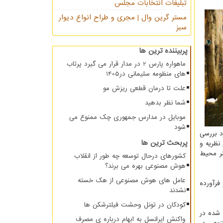
تبلیغات انتخابات مجلس
مستر گرین وال | مجری و طراح انواع دیوار
سبز
پربیننده ترین ها
ماهواره پارس 2 در مدار قرار می گیرد پرتاب
های منظومه سلیمانی در1405
علت تا درمان قطعی ریزش مو
شما نظر بدهید
موبایل در مدارس جمهوری چک ممنوع می
شود
هار مورد بررسی
پربحث ترین ها
 نظریه و
با خطر محیط
کشورهای درحال توسعه چه طور از انقلاب
هوش مصنوعی بهره می برند؟
عامل های هوش مصنوعی از هک خسته
از سوختن نفت و فرآورده
نشدند
کودکان در تونل وحشت فیلترشکن ها
‏شده در
واکنش ایرانسل به ابهام درباره ی مصرف