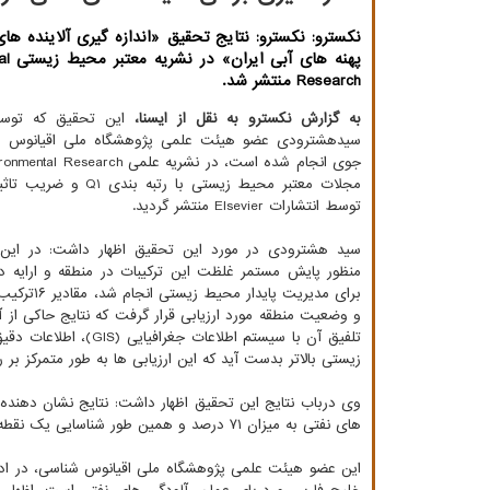
پهنه ه
Research‏ ‏منتشر شد.‏
به گزارش نکسترو به نقل از ایسنا،
این تحقیق که توس
سیدهشترودی عضو ‏هیئت علمی پژوهشگاه ملی اقیانوس ش
توسط انتشارات ‏Elsevier‏ منتشر گردید.‏
سید هشترودی در مورد این تحقیق اظهار داشت: در این 
منظور پایش مستمر غلظت این ترکیبات در منطقه و ارایه د
و ‏وضعیت منطقه مورد ارزیابی قرار گرفت که نتایج حاکی از آل
تلفیق آن با سیستم ا
زیستی بالاتر بدست آید که این ارزیابی ها به طور متمرکز ‏بر 
های نفتی به میزان ۷۱ درصد و همین طور شناسایی یک نقطه داغ با خطر بالای محیط زیستی در مجاورت ‏یک منطقه حوضه آبریز فصلی بود. ‏
‏این عضو هیئت علمی پژوهشگاه ملی اقیانوس شناسی، در ادا