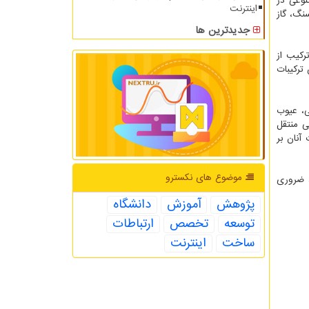
ده های آلی و بسیار متنوعی در
اینترنت
نگ، گاز
جدیدترین ها
را زیر مجموعه ترکیبات‎ ‎آلی‎ ‎پایدار‎ (POPs) ‎برشمرد و اضافه کرد: بااینکه تعداد این ترکیبات بیش از صد ترکیب است، ولی ۱۶ ترکیب از
ن ترکیبات
 سرطان زایی، عیوب
باروری و پتانسیل تجمع بیولوژیک و انتقال بوسیله زنجیره غذایی به سایر‎ ‎موجودات‎ ‎و‎ ‎نهایتاً‎ ‎انسان‎ ‎به‎ ‎عنوان‎ ‎مصرف ‎کننده‎ ‎فرآورده های‎ ‎دریایی‎ ‎منتقل
نی مدت آنان بر
موضوع های نكسترو
، ضروری
پژوهش
آموزش
دانشگاه
توسعه
تخصص
ارتباطات
ساخت
اینترنت