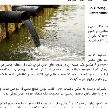
نکسترو: نکسترو: نتایج تحقیق «اندازه گیری آلاینده های ‏‎(PAHs)‎‏ در
ای آبی ایران» در نشریه معتبر محیط زیستی Environmental
ط دکتر مهری
ناسی و علوم
جوی انجام شده است، در نشریه علمی ‏Environmental Research‏ که یکی از
مجلات‎ ‎معتبر محیط زیستی ‏با رتبه بندی ‏Q1‎‏ و ضریب تاثیر ۸.۴۳۱ است،
تحقیق که ‏به
اده های معتبر
‏برای مدیریت پایدار محیط زیستی انجام شد، مقادیر ‏‏۱۶ترکیب ‏PAH‏ و ۶ مشتق تک متیله آن در نمونه های جمع آوری شده از ‏منطقه چاب
ودگی کم تا متوسط منطقه بود. ‏ علاوه ‏بر آن تلاش شد تا با بهره بردن از مفاهیم
طلاعات جغرافیایی ‏‎(GIS)‎، اطلاعات دقیق تری در مورد ‏نسبت های تشخیصی منابع این آلاینده ها و شناسایی نقاط 
روی خلیج چابهار انجام گرفت. ‏
وی درباب نتایج این تحقیق اظهار داشت: نتایج نشان دهنده تغییرات وابسته به مکان ترکیبات ‏PAH، غالب بودن منابع ناشی ‏
مه ضمن بیان اینکه یکی از آلودگی های مهم به لحاظ خاصیت ها و کارهای انجام 