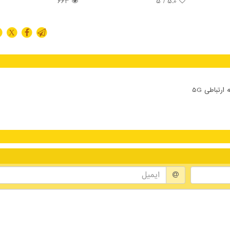
663
/ 5
5.0
X
تباطی 5G