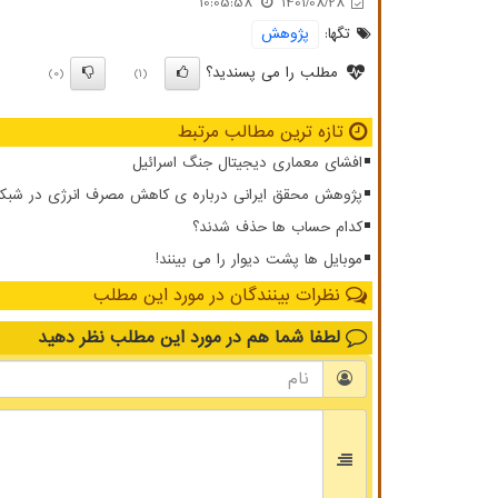
10:05:58
1401/08/28
تگها:
پژوهش
مطلب را می پسندید؟
(0)
(1)
تازه ترین مطالب مرتبط
افشای معماری دیجیتال جنگ اسرائیل
پژوهش محقق ایرانی درباره ی کاهش مصرف انرژی در شبکه ار
کدام حساب ها حذف شدند؟
موبایل ها پشت دیوار را می بینند!
نظرات بینندگان در مورد این مطلب
لطفا شما هم
در مورد این مطلب
نظر دهید