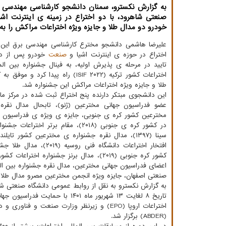
به گزارش نکسترو، سمنان دانشجو کارشناسی مهندسی ب
صنعتی شاهرود، با دو اختراع در زمینه ی اینترنت ا
خودرو دو مدال طلا و جایزه ویژه اختراعات مراکش را ب
علیرضا هاشمی دانشجو مخترع کارشناسی مهندسی برق این
اختراع در حوزه ی اینترنت اشیا و
صنعت
خودرو پس از دا
تایید در مرحله ی پذیرش اولیه، به فینال جشنواره بین الم
اختراعات کشور ترکیه (ISIF ۲۰۲۲) راه پیدا کر
طلا و جایزه ویژه اختراعات مراکش این جشنواره شد.
این دانشجوی مبتکر دارنده پنج اختراع ثبت شده در مرکز م
عضو فدراسیون جهانی مخترعین (ژنو)، تابحال مدال نقره ا
مخترعین کشور کره ی جنوبی، جایزه ی ویژه ی فدراسیون م
در کشور کره ی جنوبی (۲۰۱۸)، مقام برتر اخترا
افتخار اختراعات دانشگاه فنی روسیه (۹
کشور کره جنوبی (۲۰۱۹)، مدال برنز جشنواره اختراع
اعضای فدراسیون جهانی مخترعین، مدال نقره جشنواره بین الم
صنعتی اصفهان، جایزه ویژه انجمن مخترعین مصرو مدال طلا 
تاریخ ۸ لغایت ۱۳ شهریور ماه ۱۴۰۱ با حمایت فدراسیون جهانی مخترعان (IFIA)،
اختراعات اروپا (EPO) و زیرنظر وزارت صنعت 
(ABDER) برگزار شد.