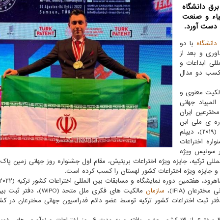
رق دانشگاه
شیاء و صنعت
ه دست آورد.
دانشگاه
با دو
وری و بعد از
للی ابداعات و
د و موفق به کسب دو مدال
الکیت معنوی و
لمپیاد جهانی
خترعین ایران
عات جشنواره ی ملی ابن
سینا (۱۳۹۷)، مدال نقره جشنواره ی مخترعین کشور تایلند (۲۰۱۹)، دیپلم
۲۰۱)، مدال طلا جشنواره اختراعات
ات کشور سوئیس ویژه
للی ترکیه، جایزه ویژه اختراعات بریتیش، مقام اول جشنواره روز جهانی زمین پاک 
و جایزه ویژه اختراعات کشور لهستان را کسب کرده است.
سازمان
مالکیت های فکری ملل متحد (WIPO)، د
و فناوری و دفتر ثبت اختراعات کشور ترکیه توسط عضو دائم فدراسیون جهانی مخترعان در کش