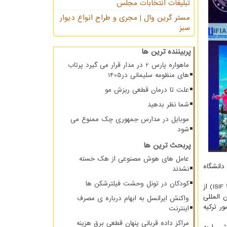
تبلیغات انتخابات مجلس
مستر گرین وال | مجری و طراح انواع دیوار
سبز
پربیننده ترین ها
ماهواره پارس 2 در مدار قرار می گیرد پرتاب
های منظومه سلیمانی در1405
علت تا درمان قطعی ریزش مو
شما نظر بدهید
موبایل در مدارس جمهوری چک ممنوع می
شود
پربحث ترین ها
عامل های هوش مصنوعی از هک خسته
دانشگاه
نشدند
کودکان در تونل وحشت فیلترشکن ها
به گزارش نکسترو به نقل از روابط عمومی دانشگاه صنعتی شاهرود، هفتمین دوره نمایشگاه و مسابقات بین المللی اختراعات کشور ترکیه (ISIF ۲۰۲۲) از
فتر ثبت بین المللی
واکنش ایرانسل به ابهام درباره ی مصرف
ور ترکیه
اینترنت
مراکز داده قربانی پنهان قطعی برق هزینه