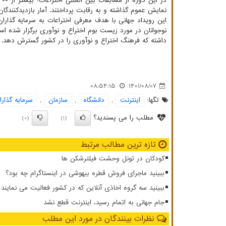
نمایش عموم گذاشته و به رقابت پرداختند. آمار بازدیدکنندگا
این رویداد جهانی با هدف معرفی اختراعات به سرمایه گ
نوجوانان در مورد زیست بوم اختراع و نوآوری برگزار شده است
داشته که فرهنگ اختراع و نوآوری را در کشور گسترش دهد.
08:54:15
1401/08/07
تگها:
اینترنت
,
دانشگاه
,
سازمان
,
سرمایه گذارا
مطلب را می پسندید؟
(0)
(1)
تازه ترین مطالب مرتبط
کودکان در تونل وحشت فیلترشکن ها
ببینید ماجرای فروش قطره بیهوشی در اینستاگرام چه بود؟
ببینید سه گروه اخاذی آنلاین که در کشور فعالیت می نمایند
️جام جهانی به اتمام رسید، اینترنت قطع نشد
نظرات بینندگان در مورد این مطلب