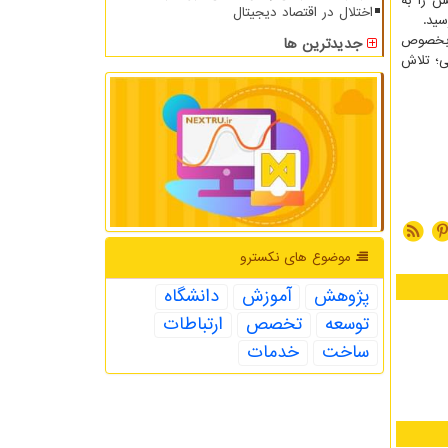
ات و نوآوری های خویش را به
اختلال در اقتصاد دیجیتال
سید.
ی بخصوص
جدیدترین ها
ی؛ تلاش
موضوع های نكسترو
پژوهش
آموزش
دانشگاه
توسعه
تخصص
ارتباطات
ساخت
خدمات