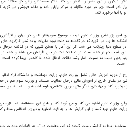
ش دیگری از این ماجرا را آشکار می کند. دکتر محمدعلی زلفی گل معتقد می 
 نادر است. وی در مورد مقابله با مراکز پایان نامه و مقاله فروشی می گوید ک
با آنها برخورد کند.
ی امور پژوهشی وزارت علوم درباب موضوع سوءرفتار علمی در ایران و اثرگذاری 
گاه ها و... می گوید که در گذشته به علت نبود مقررات و نداشتن کارگروه های ا
ر سطح دنیا ریترکت می شد. اگر این آمار با همان شیبی که در گذشته درحال ر
این شیب کم تر شده است. در دنیا تخلفات در حال افزایش می باشد و شاید در ای
یم. بدین سبب به نسبت، آمار رشد مقالات ابطال شده ما کاهش پیدا کرده است. 
 است.
 از حوزه آموزش عالی شامل وزارت علوم، وزارت بهداشت و دانشگاه آزاد اتفاق م
وشی در فضای خارج از آموزش عالی درحال فعالیت هستند و وزارت علوم هم در حد
کز برخورد کند و نهادهای دیگر مثل نیروی انتظامی، قوه قضاییه و... باید به این م
ی وزارت علوم اشاره می کند و می گوید که بر طبق این بخشنامه باید بازرسانی
ت علوم تهیه کنند و این گزارش ها را به قوه قضاییه و نیروی انتظامی منتقل کنند 
صاحبه، تنها به گزارشی منجر گردید که این معاونت در آن به اقدامات خود در حیطه