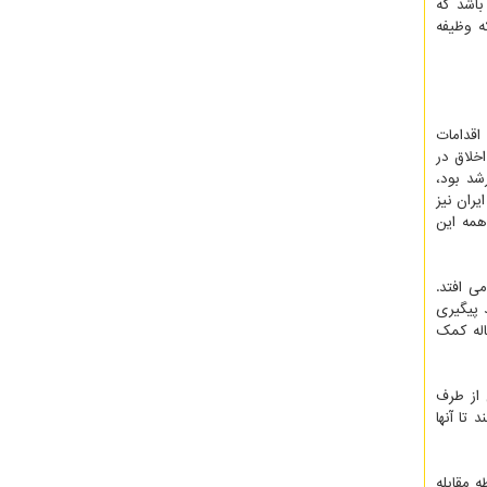
باشد که
ه وظیفه
اقدامات
خلاق در
شد بود،
ران نیز
همه این
ی افتد.
 پیگیری
ساله کمک
 از طرف
تا آنها
 مقابله