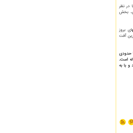
 در نظر
ی، بخش
ی بروز
رین آفت
ا حدودی
له است.
و با به