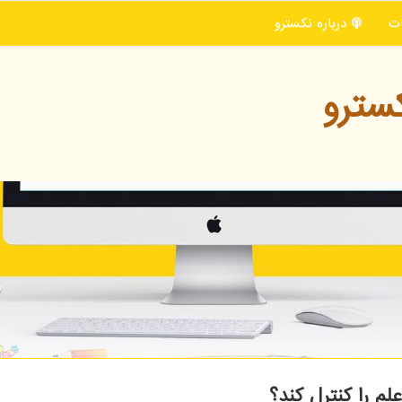
ت
درباره نكسترو
سترو
م را کنترل کند؟