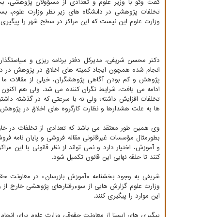
گفت وگو با وزیر علوم و تعدادی از مسؤولان پژوهشی، بخ
تخلفات پژوهشی در دانشگاه های زیر نظر وزارت علوم، بسیار
وزارت علوم این نیست که این مراکز در سطح شهر را پیگیری و 
دکتر محسن شریفی، مدیرکل دفتر برنامه ریزی و سیاستگذار
انجام شده همچون ایجاد کمیته های اخلاق در پژوهش در دانش
پژوهش و کم بودن آگاهی پژوهشگران، خیلی از مقالات ما د
ادامه می یافت، شرایط نگران کننده می شد. ولی هم اکنون 
تخلفات افزایش داشته؛ ولی نه با سرعتی که در گذشته داشت
ها به علت هشدارها و نظارت کارگروه های اخلاق در پژوهش
وی همین طور معتقد می باشد که تعدادی از تخلفات در خارج
بطورمثال مؤسسات غیرقانونی مقاله فروشی و پایان نامه فر
و آموزش، اختیار دارد و نمی تواند از نظر قانونی با این مرا
کنند تا حلقه نهایی این قانون تکمیل شود.
شریفی به وجود بخشنامه «آموزش بازرسان» در معاونت حقوق
وزارت علوم گزارش هایی از سوءرفتارهای پژوهشی خارج از وزار
این موارد را پیگیری کنند.
پیگیری های ایسنا از معاونت حقوقی وزارت علوم برای انجام م