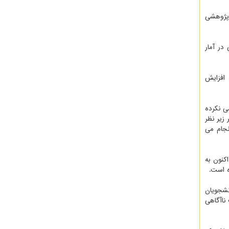
 پژوهشی
در آمار
 افزایش
ی نکرده
زیر نظر
جام می
کنون به
 است.
نشجویان
ناآگاهی