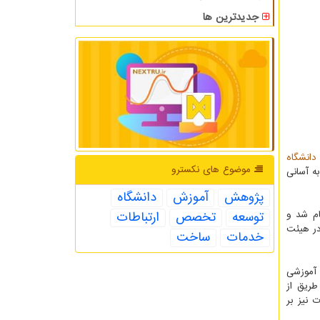
جدیدترین ها
دانشگاه
موضوع های نكسترو
ه آسانی
پژوهش
آموزش
دانشگاه
جام شد و
توسعه
تخصص
ارتباطات
در هیئت
خدمات
ساخت
 آموزشی
طریق از
 نیز بر