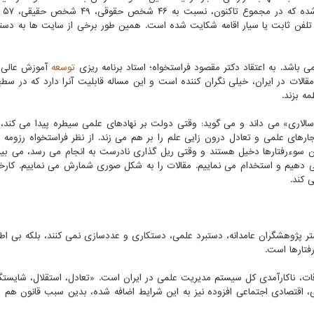
با تخلفات 
امی فعال بدون مجوز و تعداد ۱۳۸ رشته خط تلفن ثابت یا سیار اقامه شکایت شده است. همین طور برخی از سایت ها به
اشد. به اعتقاد دکتر مقصود فراستخواه؛ استاد برنامه ریزی
توسعه
آموزش عالی،
الات در ایران، خیلی نگران کننده است و این مساله قابلیت آنرا دارد که در سط
ه بزند.
الاری» می داند و می گوید: وقتی دولت بر نهادهای علمی سیطره پیدا می کند،
ارهای علمی و تعادل درون زایی علم را بر هم می زند. از نظر فراستخواه رزومه 
ین سوءرفتارها دخیل هستند و وقتی ریل گذاری نادرست به انجام می رسد، می بین
 دهیم و استخدام می نماییم. مقالات را به شکل صوری شمارش می نماییم. کارخان
 کند.
تر پژوهشگران عامدانه، دستبرد علمی، دستکاری و عددسازی نمی کنند، بلکه بی اطلا
فتارها است.
قات، ناکارآمدی کل سیستم مدیریت علمی در ایران است. «تعادل، استقلال، شایستگ
اقتصادی اجتماعی افزوده نیز به این شرایط اضافه شده، بدین سبب قانون هم به