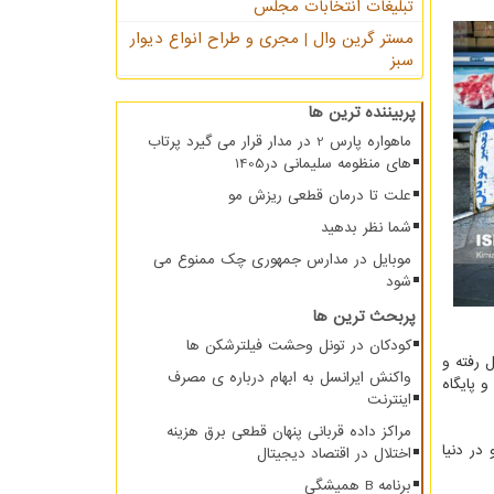
تبلیغات انتخابات مجلس
مستر گرین وال | مجری و طراح انواع دیوار
سبز
پربیننده ترین ها
ماهواره پارس 2 در مدار قرار می گیرد پرتاب
های منظومه سلیمانی در1405
علت تا درمان قطعی ریزش مو
شما نظر بدهید
موبایل در مدارس جمهوری چک ممنوع می
شود
پربحث ترین ها
کودکان در تونل وحشت فیلترشکن ها
 رفته و
واکنش ایرانسل به ابهام درباره ی مصرف
 پایگاه
اینترنت
مراکز داده قربانی پنهان قطعی برق هزینه
در دنیا
اختلال در اقتصاد دیجیتال
برنامه B همیشگی