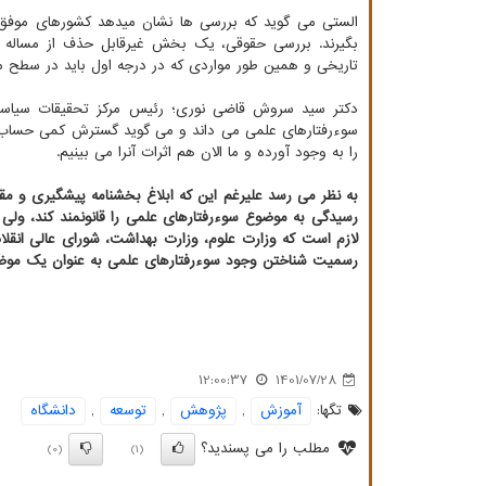
الستی می گوید که بررسی ها نشان میدهد کشورهای موفق بر
بگیرند. بررسی حقوقی، یک بخش غیرقابل حذف از مسال
تاریخی و همین طور مواردی که در درجه اول باید در سطح 
دکتر سید سروش قاضی نوری؛ رئیس مرکز تحقیقات سیاست
سوءرفتارهای علمی می داند و می گوید گسترش کمی حساب ن
را به وجود آورده و ما الان هم اثرات آنرا می بینیم.
به نظر می رسد علیرغم این که ابلاغ بخشنامه پیشگیری و مقا
رسیدگی به موضوع سوءرفتارهای علمی را قانونمند کند، ولی 
لازم است که وزارت علوم، وزارت بهداشت، شورای عالی انقلا
رسمیت شناختن وجود سوءرفتارهای علمی به عنوان یک موضوع 
12:00:37
1401/07/28
تگها:
آموزش
,
پژوهش
,
توسعه
,
دانشگاه
مطلب را می پسندید؟
(0)
(1)