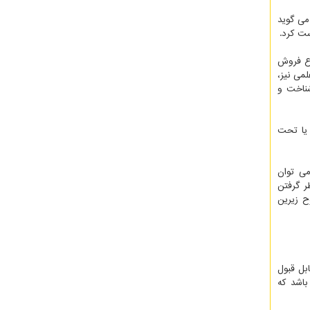
می گوید
ست کرد.
وع فروش
می نیز،
شناخت و
 یا تحت
ی توان
ر گرفتن
ح زیرین
بل قبول
باشد که