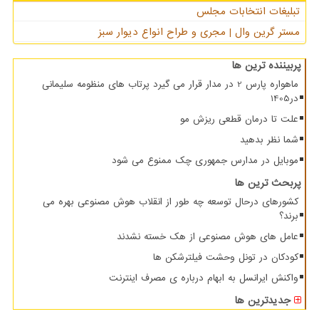
تبلیغات انتخابات مجلس
مستر گرین وال | مجری و طراح انواع دیوار سبز
پربیننده ترین ها
ماهواره پارس 2 در مدار قرار می گیرد پرتاب های منظومه سلیمانی
در1405
علت تا درمان قطعی ریزش مو
شما نظر بدهید
موبایل در مدارس جمهوری چک ممنوع می شود
پربحث ترین ها
کشورهای درحال توسعه چه طور از انقلاب هوش مصنوعی بهره می
برند؟
عامل های هوش مصنوعی از هک خسته نشدند
کودکان در تونل وحشت فیلترشکن ها
واکنش ایرانسل به ابهام درباره ی مصرف اینترنت
جدیدترین ها