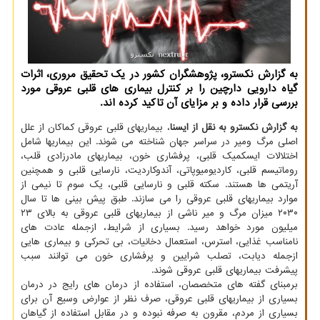
به گزارش نکسترو، پژوهشگران کشور در یک تحقیق مروری، اثرات
گیاه دارویی دارچین را بر کنترل بیماری های قلبی عروقی مورد
بررسی قرار داده و بر مزایای آن تاکید کرده اند.
به گزارش نکسترو به نقل از ایسنا
، بیماریهای قلبی عروقی کماکان از علل
اصلی مرگ ومیر در سراسر جهان شناخته می شوند. این بیماریها شامل
اختلالات ایسکمیک قلبی، پرفشاری خون، بیماریهای مادرزادی قلب،
روماتیسم قلبی، کاردیومیوپاتی، آندوکاردیت، نارسایی قلبی و همچنین
آریتمی ها هستند. سکته قلبی و نارسایی قلبی، یک سوم تا نیمی از
موارد بیماریهای قلبی عروقی را می سازند. طبق پیش بینی ها تا سال
۲۰۳۰ میزان مرگ و میر ناشی از بیماریهای قلبی عروقی به بالای ۲۳
میلیون مورد خواهد رسید. بسیاری از شرایط، ازجمله عادت های
نامناسب غذایی، استرس، استعمال دخانیات، بی تحرکی و بیماری هایی
ازجمله دیابت، تصلب شرایین و پرفشاری خون می توانند سبب
پیشرفت بیماریهای قلبی عروقی شوند.
برمبنای گفته های متخصصان، استفاده از درمان های رایج در درمان
بسیاری از بیماریهای قلبی عروقی، صرف نظر از عوارض وسیع آن برای
بسیاری از مردم، مقرون به صرفه نبوده و در مقابل استفاده از گیاهان