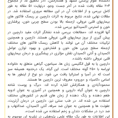
دانشگاه علوم پزشکی مشهد و همکارانش، «در تحقیق ما، از مجموع
۲۰۴ مقاله یافت شده در آخر جست وجو، درنهایت ۵۱ مقاله به طور
کامل بررسی و از اطلاعات آن در این مطالعه مروری استفاده شد. در
مقالات نهایی شده، نتایج مربوط به اثرات دارچین بر ریسک فاکتور های
بیماریهای قلبی عروقی، ازجمله بالا بودن سطح چربی خون، پرفشاری
خون و استرس اکسیداتیو بررسی شد».
آنها افزوده اند: «مطالعات بررسی شده نشانگر اثرات مفید دارچین در
پیش گیری از بروز بیماریهای قلبی عروقی هستند. دارچین و همچنین
ترکیبات مختلف آن می توانند با کاهش ریسک فاکتور های مختلف
ازجمله سطح چربی های خون و فشارخون و بهبود توازن عوامل
اکسیدان و آنتی اکسیدان نقش مؤثری در پیشگیری و درمان بیماریهای
قلبی عروقی داشته باشند».
دارچین یا به قول انگلیسی زبان ها، سینامون، گیاهی متعلق به خانواده
لوراسه با ۲۵۰ گونه مختلف است. این گیاه، یک درختچه همیشه سبز
است که در آسیا و استرالیا یافت می شود. دو نوع از اینطور ها به
اسامی «کاسیا» و «وروم» معروف ترین دارچین ها هستند.
محمودآبادی و همکارانش اشاره کرده اند: «برگ و پوست شاخه
دارچین به عنوان گیاه دارویی و همچنین در آشپزی به عنوان ادویه
طعم دهنده و رنگ دهنده از زمان های قدیم در کشورهای مختلف
استفاده می شده اند. در طب سنتی نیز، دارچین در درمان آرتریت،
عفونت ها و همچنین به عنوان ضد سرفه، آنتی اکسیدان، ضدالتهاب و
ضد درد در مشکلات دندان و زخم استفاده می شده است».
این اطلاعات به طور یک مقاله علمی پژوهشی در نشریه ای موسوم به