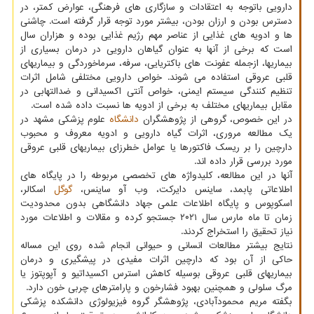
دارویی باتوجه به اعتقادات و سازگاری های فرهنگی، عوارض کمتر، در
دسترس بودن و ارزان بودن، بیشتر مورد توجه قرار گرفته است. چاشنی
ها و ادویه های غذایی از عناصر مهم رژیم غذایی بوده و هزاران سال
است که برخی از آنها به عنوان گیاهان دارویی در درمان بسیاری از
بیماریها، ازجمله عفونت های باکتریایی، سرفه، سرماخوردگی و بیماریهای
قلبی عروقی استفاده می شوند. خواص دارویی مختلفی شامل اثرات
تنظیم کنندگی سیستم ایمنی، خواص آنتی اکسیدانی و ضدالتهابی در
مقابل بیماریهای مختلف به برخی از ادویه ها نسبت داده شده است.
در این خصوص، گروهی از پژوهشگران
دانشگاه
علوم پزشکی مشهد در
یک مطالعه مروری، اثرات گیاه دارویی و ادویه معروف و محبوب
دارچین را بر ریسک فاکتورها یا عوامل خطرزای بیماریهای قلبی عروقی
مورد بررسی قرار داده اند.
آنها در این مطالعه، کلیدواژه های تخصصی مربوطه را در پایگاه های
اطلاعاتی پابمد، ساینس دایرکت، وب آو ساینس،
گوگل
اسکالر،
اسکوپوس و پایگاه اطلاعات علمی جهاد دانشگاهی بدون محدودیت
زمان تا ماه مارس سال ۲۰۲۱ جستجو کرده و مقالات و اطلاعات مورد
نیاز تحقیق را استخراج کردند.
نتایج بیشتر مطالعات انسانی و حیوانی انجام شده روی این مساله
حاکی از آن بود که دارچین اثرات مفیدی در پیشگیری و درمان
بیماریهای قلبی عروقی بوسیله کاهش استرس اکسیداتیو و آپوپتوز یا
مرگ سلولی و همچنین بهبود فشارخون و پارامترهای چربی خون دارد.
بگفته مریم محمودآبادی، پژوهشگر گروه فیزیولوژی دانشکده پزشکی