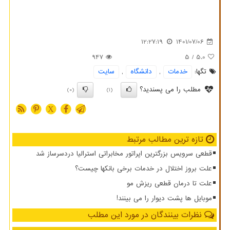
12:27:19
1401/07/06
947
/ 5
5.0
تگها:
خدمات
,
دانشگاه
,
سایت
مطلب را می پسندید؟
(0)
(1)
X
تازه ترین مطالب مرتبط
قطعی سرویس بزرگترین اپراتور مخابراتی استرالیا دردسرساز شد
علت بروز اختلال در خدمات برخی بانکها چیست؟
علت تا درمان قطعی ریزش مو
موبایل ها پشت دیوار را می بینند!
نظرات بینندگان در مورد این مطلب