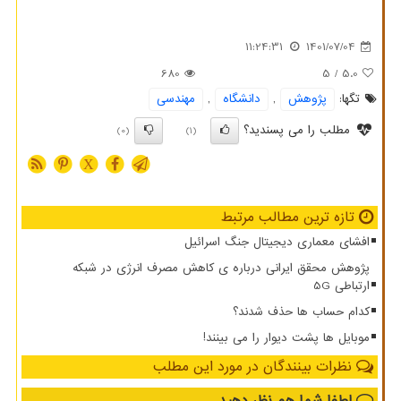
11:24:31
1401/07/04
680
/ 5
5.0
تگها:
پژوهش
,
دانشگاه
,
مهندسی
مطلب را می پسندید؟
(0)
(1)
X
تازه ترین مطالب مرتبط
افشای معماری دیجیتال جنگ اسرائیل
پژوهش محقق ایرانی درباره ی کاهش مصرف انرژی در شبکه
ارتباطی 5G
کدام حساب ها حذف شدند؟
موبایل ها پشت دیوار را می بینند!
نظرات بینندگان در مورد این مطلب
لطفا شما هم
نظر دهید