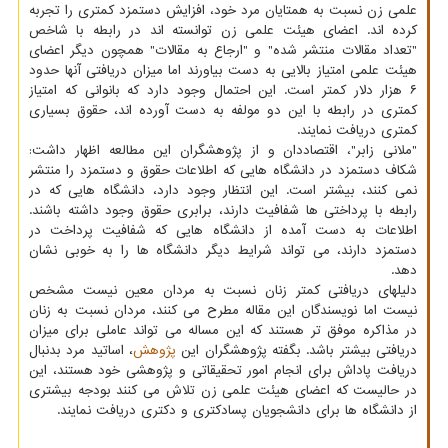
علمی زن نسبت به همتایان مرد خود، افزایش دستمزد کمتری را تجربه
کرده اند. اعضای هیئت علمی زن توانسته اند در رابطه با شاخص
"تعداد مقالات منتشر شده" و "ارجاع به مقالات" همچون دیگر اعضای
هیئت علمی امتیاز بالایی به دست بیاورند اما میزان دریافتی آنها حدود
۶ هزار دلار کمتر است. این احتمال وجود دارد که بانوانی که امتیاز
کمتری در رابطه با این دو مولفه به دست آورده اند، حقوق بسیاری
کمتری دریافت نمایند.
"ملانی زابر"، اقتصاددان و از پژوهشگران این مطالعه اظهار داشت:
شکاف دستمزد در دانشگاه هایی که اطلاعات حقوق و دستمزد را منتشر
نمی کنند، بیشتر است. این انتظار وجود دارد، دانشگاه هایی که در
رابطه با پرداختی ها شفافیت دارند، برابری حقوق وجود داشته باشند.
اطلاعات به دست آمده از دانشگاه هایی که شفافیت پرداخت در
دستمزد دارند، می تواند شرایط دیگر دانشگاه ها را به خوبی نشان
دهد.
دلیلهای دریافتی کمتر زنان نسبت به مردان معین نیست مشخص
نیست اما نویسندگان این مقاله مطرح می کنند، مردان نسبت به زنان
در مذاکره موفق تر هستند که این مساله می تواند عاملی برای میزان
دریافتی بیشتر باشد. بگفته پژوهشگران این
پژوهش
، اساتید مرد بدنبال
دریافت پاداش برای انجام امور تحقیقاتی و پژوهشی خود هستند، این
در حالیست که اعضای هیئت علمی زن تلاش می کنند بودجه بیشتری
از دانشگاه ها برای دانشجویان پسادکتری و دکتری دریافت نمایند.