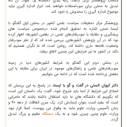
انتخاب پژوهشگر برتر، ارتقاء، رتبه بندی دانشگاه و... شود، آن گاه
تبدیل به محلی برای سوءاستفاده خواهند شد. ابزار اندازه گیری نباید
موضوع اندازه گیری را مخدوش یا نابود کند.
پژوهشگر مرکز تحقیقات سیاست علمی کشور در بخش اول گفتگو با
ایسنا ضمن اشاره به تحقیق انجام شده درخصوص سیاست های
پیشگیری و مقابله با سوءرفتارهای علمی در بعضی کشورها، اظهار کرده
بود که در آن پژوهش کشورهایی بررسی شده اند که از نظر سوءرفتار
وضعیت فاجعه باری داشته اند. روشن است که ما نگران هستیم که
نکند در کشور ما نیز شرایطی این چنینی اتفاق بیفتد.
در بخش دوم این گفتگو به شرایط کشورهای دنیا در زمینه
سوءرفتارهای علمی و راهکارهای موجود در ایران برای مقابله با این
معضل پرداخته شده است که در ادامه می خوانیم.
دکتر کیوان الستی در گفت و گو با ایسنا،
در پاسخ به این پرسش که
اصلاح این شرایط از کجا باید شروع شود، گفت: یک داستان این است
که بگوییم که دانشگاه های ما باید استقلال داشته باشند که ماجرایی
است که بعید است بتوان ایجادش کرد. یک سری اتفاقات از دهه ۴۰ و
زمان تأسیس وزارت علوم نباید به وقوع می پیوست. اصلاً قرار نبود
وزارت علوم چنین چیزی شود و به یک
دستگاه
عظیم و بزرگ تبدیل
گردد.