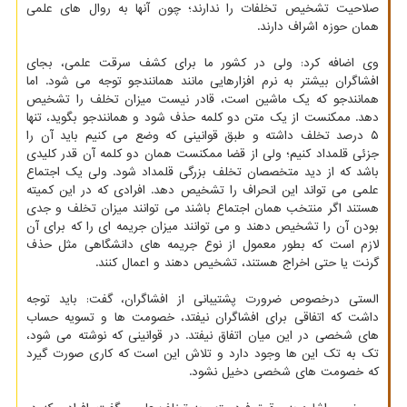
صلاحیت تشخیص تخلفات را ندارند؛ چون آنها به روال های علمی
همان حوزه اشراف دارند.
وی اضافه کرد: ولی در کشور ما برای کشف سرقت علمی، بجای
افشاگران بیشتر به نرم افزارهایی مانند همانندجو توجه می شود. اما
همانندجو که یک ماشین است، قادر نیست میزان تخلف را تشخیص
دهد. ممکنست از یک متن دو کلمه حذف شود و همانندجو بگوید، تنها
۵ درصد تخلف داشته و طبق قوانینی که وضع می کنیم باید آن را
جزئی قلمداد کنیم؛ ولی از قضا ممکنست همان دو کلمه آن قدر کلیدی
باشد که از دید متخصصان تخلف بزرگی قلمداد شود. ولی یک اجتماع
علمی می تواند این انحراف را تشخیص دهد. افرادی که در این کمیته
هستند اگر منتخب همان اجتماع باشند می توانند میزان تخلف و جدی
بودن آن را تشخیص دهند و می توانند میزان جریمه ای را که برای آن
لازم است که بطور معمول از نوع جریمه های دانشگاهی مثل حذف
گرنت یا حتی اخراج هستند، تشخیص دهند و اعمال کنند.
الستی درخصوص ضرورت پشتیبانی از افشاگران، گفت: باید توجه
داشت که اتفاقی برای افشاگران نیفتد، خصومت ها و تسویه حساب
های شخصی در این میان اتفاق نیفتد. در قوانینی که نوشته می شود،
تک به تک این ها وجود دارد و تلاش این است که کاری صورت گیرد
که خصومت های شخصی دخیل نشود.