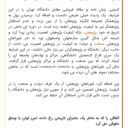
الستی، پایان نامه و مقاله فروشی مقابل دانشگاه تهران را در این
شرایط، یک پدیده خیلی طبیعی دانست و اضافه کرد: نرسیدن پول به
پژوهشگر همیشه انگیزه پژوهش را از بین برده و عدم استقلال
پژوهشگر نیز به کیفیت پژوهش لطمه زده است. در دوره ای خاص در
تاریخ نه خود
پژوهش
، بلکه کیفیت پژوهش اهمیت زیادی پیدا کرد و
نتیجه اش شکل گیری سازمان های واسطه ای بود به نام شوراهای
پژوهش.
صنعت
و دولت به کیفیت در پژوهش اهمیت می دادند، از
جانب دیگر، دانشگاه و پژوهشگران نیز نیاز مالی داشتند؛ در این شرایط
یک سری فارغ التحصیل دانشگاهی، مراکز و نهادهای واسطه ای را
ایجاد کردند که بین صنعت و دانشگاه و مراکز پژوهشی قرار گرفتند.
مثال آن، شوراهای پژوهشی یا «research council» است که در جاهای
مختلف نمونه های آن دیده می شود.
وی اضافه کرد: شوراهای پژوهش؛ از یک طرف دولت و صنعت را در
کیفیت پژوهش تضمین می کنند و از سویی نیاز پژوهش و دانشگاه را
بدون تحت تاثیر قرار دادن استقلال آن حفظ می کنند.
اتفاقی را که به خاطر یک ماجرای تاریخی رخ داده، نمی توان با چماق
حقوقی حل کرد