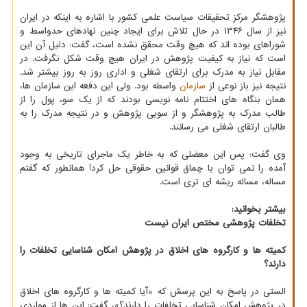
پژوهشگر مرکز تحقیقات سیاست علمی کشور با اشاره به اینکه در ایران
نیز از سال ۱۳۴۶ در حال تلاش برای ایجاد چنین نهادهای حدواسط و
شوراهای بوده اند که هیچ وقت محقق نشده است، گفت: دلیل آن این
است که نیاز به کیفیت پژوهش در ایران هیچ وقت شکل نگرفت. در
مقابل نیاز به مدرک برای ارتقای شغلی و اداری روز به روز بیشتر شد.
نتیجه نیز باز نوعی از
سازمان
واسطه بود. ولی این دفعه این سازمان ها،
همان بنگاه های اختتام نامه نویسی بودند که از یک سو، پول را از
طالب مدرک به پژوهشگر و از سویی پژوهش و در نتیجه مدرک را به
طالبان ارتقای شغلی می رسانند.
وی گفت: پس این معضلی که به خاطر یک ماجرای تاریخی به وجود
آمده را نمی توان با چماق قوانین حقوقی حل کرد! همانطور که گفتم
مساله، مساله ریشه ای تری است.
بیشتر بخوانید:
تخلفات پژوهشی مختص ایران نیست
کمیته ها و کارگروه های اخلاق در پژوهش امکان شناسایی تخلفات را
دارند؟
الستی در پاسخ به این پرسش که «آیا کمیته ها و کارگروه های اخلاق
در پژوهش امکان شناسایی تخلفات را دارند؟»، گفت: این ها از مواردی