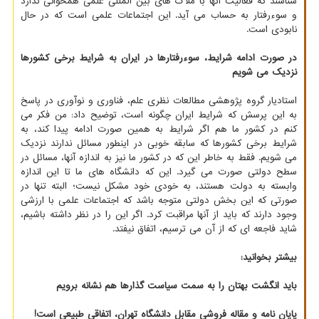
شناسند که فعالیت آنها با ملاک های بین المللی علمی همخوانی ندارد
و سوءرفتار به حساب می آید. این اجتماعات علمی است که در حال
نابودی است.
در صورت ادامه شرایط، سوءرفتارها در ایران به شرایط برخی کشورها
نزدیک می شویم
استادیار گروه پژوهشی مطالعات نظری علم، فناوری و نوآوری در پاسخ
به این پرسش که شرایط ایران چگونه است، توضیح داد:
من فکر می
کنم در کشور ما هم اگر شرایط به همین صورت ادامه پیدا کند، به
شرایط برخی کشورها که سابقه خوبی در اینطور مسائل ندارند نزدیک
می شویم. فقط به خاطر این که در کشور ما نیز به اندازه آنها، مسائل در
سطح دولتی صورت می گیرد. این که دانشگاه های ما تا این اندازه
وابسته به دولت هستند، به خودی خود مشکل نیست؛ البته تنها در
صورتی که این بخش دولتی متوجه باشد که اجتماعات علمی با ارزشی
وجود دارند که باید از آنها مراقبت کرد. اگر این را در نظر داشته باشیم،
شاید فاجعه ای که از آن می ترسیم، اتفاق نیفتد.
بیشتر بخوانید:
باید انگشت بهتان را به سمت سیاست گذارها هم نشانه برویم
پایان نامه و مقاله فروشی مقابل دانشگاه تهران، اتفاقی طبیعی است!