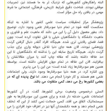
البته راهکارهای کشورهایی که نزدیک تر به ما هستند نیز، تجربیات
موفقی نبودند. شناخت دقیق شرایط تاریخی، فرهنگی، اجتماعی ما شرط
مهمی در یافتن راه حل مؤثر است.
پژوهشگر مرکز تحقیقات سیاست علمی کشور با اشاره به اینکه
ممکنست گفته شود در تمام دنیا سوءرفتار علمی وجود دارد، توضیح
داد: بطور معمول دلیل آن را این می دانند که ماهیت علم و فناوری و
ماهیت دانشگاه یا دانشگاهیان خیلی با قبل تفاوت کرده است؛ چون
فضا، فضای رقابتی تری شده. هیچگاه افراد آنقدر دنبال گرفتن گرنت
پژوهشی نبودند، الان همه جای دنیا تلاش دیوانه واری برای جذب
گرنت دارند. هیچگاه تاریخ سابقه این را نداشته که دانشگاهیان تا این
حد علاقه داشته باشند که مقاله چاپ کنند یا میزان مقالاتشان را
بیافزایند. الان این علاقه در تمام جهان افزایش داشته است. بواسطه
همین هم سوءرفتارها زیاد شده است؛ من این را می پذیرم.
وی اشاره کرد: در همه دنیا سوءرفتارها وجود دارند، ولی اجتماعات
علمی هم هستند و کار خودرا انجام می دهند. اما
نوع پدیده ای که در
بعضی کشورها رخ می دهد، کمی متفاوت می باشد.
الستی درخصوص وضعیت برخی کشورها، گفت: در آن کشورها
اجتماعات علمی، خدشه دار شده و برای همین این سوءرفتارها به طور
سیستماتیک اتفاق می افتد. کسی خجالت نمی کشد از این که تخلف
علمی انجام دهد و همه دانشمندان آنها نیز در اطراف خود افرادی را می