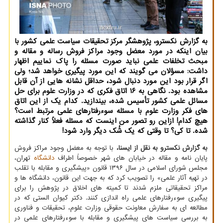
به گزارش نکسترو، پژوهشگر مرکز تحقیقات سیاست علمی کشور با
بیان اینکه در مورد معضل وجود مراکز فروش رساله و مقاله و
مبحث تخلفات علمی نباید صورت مسئله را پاک نماییم اظهار
داشت: مسؤلان می گویند که این مورد پیگیری خواهد شد؛ ولی
اگر قرار بود این مورد دنبال شود، حداقل نشانه هایی از آن قابل
مشاهده بود. نگاهی به ۱۶ اتاق فکری که در وزارت علوم برای حل
مسائل علمی کشور تأسیس شده، بیندازید. کدام یک از این اتاق
های فکر وزارت علوم با مسئله سوءرفتارهای علمی مرتبط است؟
هیچ کدام! ازاین رو تصور من اینست که مسئله فعلاً کنار گذاشته
شده. تا کی؟ تا وقتی که یک شُک دیگر وارد شود!
به گزارش نکسترو به نقل از ایسنا،
با توجه به معضل وجود مراکز فروش
پایان نامه و مقاله در خیابان های شهر خصوصاً اطراف
دانشگاه
تهران،
مجلس شورای اسلامی در سال ۱۳۹۶ قانون «پیشگیری و مقابله با تقلب
در تهیه آثار علمی» را تصویب کرد که به جهت این قانون، دانشگاه ها و
مراکز تحقیقاتی ملزم شدند تا کمیته های اخلاق در پژوهش را برای
پیگیری سوءرفتارهای علمی راه اندازی کنند. دکتر کیوان الستی که در
مطالعه ای به سفارش معاونت حقوقی وزارت علوم، تحقیقات و فناوری
به بررسی سیاست های پیشگیری و مقابله با سوءرفتارهای علمی در