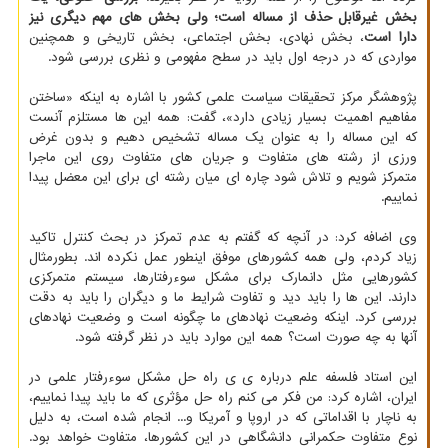
بخش غیرقابل حذف از مساله است؛ ولی بخش های مهم دیگری نیز
دارا است
، بخش نهادی، بخش اجتماعی، بخش تاریخی و همچنین
مواردی که در درجه اول باید در سطح مفهومی و نظری بررسی شود.
پژوهشگر مرکز تحقیقات سیاست علمی کشور با اشاره به اینکه «ساختن
مفاهیم اهمیت بسیار زیادی دارد»، گفت: همه این ها مستلزم آنست
که این مساله را به عنوان یک مساله تشخیص دهیم و بدون غرض
ورزی از رشته های متفاوت و جریان های متفاوت روی این ماجرا
متمرکز شویم و تلاش شود چاره ای میان رشته ای برای این معضل پیدا
نماییم.
وی اضافه کرد: در آنچه که گفتم به عدم تمرکز در بحث کنترل تاکید
زیاد کردم، ولی همه کشورهای موفق اینطور عمل نکرده اند. بطورمثال
کشورهایی مثل دانمارک برای مشکل سوءرفتارها، سیستم متمرکزی
دارند. این ها را باید دید و تفاوت شرایط ما و دیگران را باید به دقت
بررسی کرد. اینکه وضعیت نهادهای ما چگونه است و وضعیت نهادهای
آنها به چه صورت است؟ همه این موارد باید در نظر گرفته شود.
این استاد فلسفه علم درباره ی ی راه حل مشکل سوءرفتار علمی در
ایران، اشاره کرد: من فکر می کنم راه حل مؤثری که ما باید پیدا نماییم،
به ناچار با اقداماتی که در اروپا و آمریکا و... انجام شده است، به دلیل
نوع متفاوت حکمرانی دانشگاهی در این کشورها، متفاوت خواهد بود.