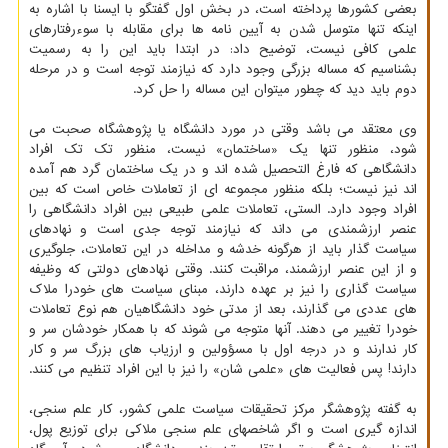
بعضی کشورها پرداخته است، در بخش اول گفتگو با ایسنا با اشاره به
اینکه تنها متوسل شدن به آیین نامه ها برای مقابله با سوءرفتارهای
علمی کافی نیست، توضیح داد: در ابتدا باید این را به رسمیت
بشناسیم که مساله بزرگی وجود دارد که نیازمند توجه است و در مرحله
دوم باید دید که چطور میتوان این مساله را حل کرد.
وی معتقد می باشد وقتی در مورد دانشگاه یا پژوهشگاه صحبت می
شود، منظور تنها یک «ساختمان» نیست، منظور تک تک افراد
دانشگاهی که فارغ التحصیل شده اند و در یک ساختمان گرد هم آمده
اند نیز نیست؛ بلکه منظور مجموعه ای از تعاملات خاص است که بین
افراد وجود دارد. الستی، تعاملات علمی طبیعی بین افراد دانشگاهی را
عنصر ارزشمندی می داند که نیازمند توجه جدی است و نهادهای
سیاست گذار باید از هرگونه خدشه و مداخله در این تعاملات، جلوگیری
و از این عنصر ارزشمند، مراقبت کنند. وقتی نهادهای دولتی که وظیفه
سیاست گذاری را نیز بر عهده دارند، مبنای سیاست های خودرا ملاک
های عددی می گذارند، بعد از مدتی خود دانشگاهیان هم نوع تعاملات
خودرا تغییر می دهند. آنها متوجه می شوند که با همکار خودشان سر و
کار ندارند و در درجه اول با مسؤولین و ارزیاب های بزرگ سر و کار
دارند! پس فعالیت های «علمی شان» را نیز با این افراد تنظیم می کنند.
به گفته پژوهشگر مرکز تحقیقات سیاست علمی کشور، کار علم سنجی،
اندازه گیری است و اگر شاخصهای علم سنجی ملاکی برای توزیع پول،