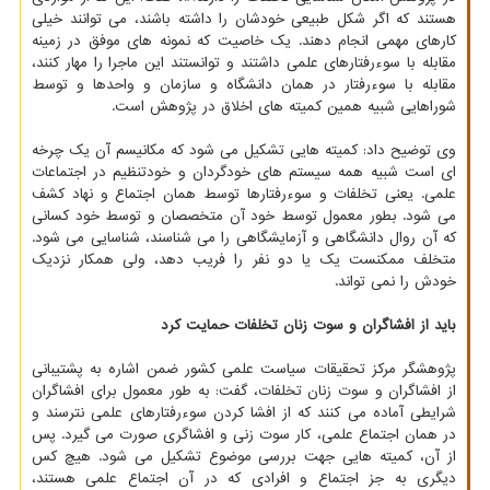
هستند که اگر شکل طبیعی خودشان را داشته باشند، می توانند خیلی
کارهای مهمی انجام دهند. یک خاصیت که نمونه های موفق در زمینه
مقابله با سوءرفتارهای علمی داشتند و توانستند این ماجرا را مهار کنند،
مقابله با سوءرفتار در همان دانشگاه و سازمان و واحدها و توسط
شوراهایی شبیه همین کمیته های اخلاق در پژوهش است.
وی توضیح داد: کمیته هایی تشکیل می شود که مکانیسم آن یک چرخه
ای است شبیه همه سیستم های خودگردان و خودتنظیم در اجتماعات
علمی. یعنی تخلفات و سوءرفتارها توسط همان اجتماع و نهاد کشف
می شود. بطور معمول توسط خود آن متخصصان و توسط خود کسانی
که آن روال دانشگاهی و آزمایشگاهی را می شناسند، شناسایی می شود.
متخلف ممکنست یک یا دو نفر را فریب دهد، ولی همکار نزدیک
خودش را نمی تواند.
باید از افشاگران و سوت زنان تخلفات حمایت کرد
پژوهشگر مرکز تحقیقات سیاست علمی کشور ضمن اشاره به پشتیبانی
از افشاگران و سوت زنان تخلفات، گفت: به طور معمول برای افشاگران
شرایطی آماده می کنند که از افشا کردن سوءرفتارهای علمی نترسند و
در همان اجتماع علمی، کار سوت زنی و افشاگری صورت می گیرد. پس
از آن، کمیته هایی جهت بررسی موضوع تشکیل می شود. هیچ کس
دیگری به جز اجتماع و افرادی که در آن اجتماع علمی هستند،