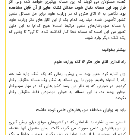
گفت: مسئولان می گویند که این مساله پیگیری خواهد شد؛ ولی
اگر
قرار بود این مساله دنبال شود، حداقل نشانه هایی از آن قابل مشاهده
بود.
نگاهی به ۱۶ اتاق فکری که در وزارت علوم برای حل مسائل علمی
کشور تأسیس شده، بیندازید. کدام یک از این اتاق های فکر وزارت علوم
با مساله سوءرفتارهای علمی مرتبط است؟ هیچ کدام! به این دلیل
تصور من این است که مساله فعلا کنار گذاشته شده. تا کی؟ تا وقتی که
یک شُک دیگر وارد شود.
بیشتر بخوانید:
راه اندازی اتاق های فکر ۱۶ گانه وزارت علوم
وی اشاره کرد: حتی چند سال پیش، زمانی که یک شُک وارد شد هم
راه را اشتباه رفتیم. چون با این مساله به شکل یک مساله حقوقی رفتار
کردیم. در صورتی که به نظر می رسد کشورهایی که در مهار سوءرفتار
موفق بوده اند، با این مساله به عنوان موضوعی فقط حقوقی رفتار
نکردند.
باید به زوایای مختلف سوءرفتارهای علمی توجه داشت
الستی ضمن اشاره به اقداماتی که در کشورهای موفق برای پیش گیری
از سوءرفتارهای علمی صورت می گیرد، گفت: بطور معمول آنها اهتمام
کرده اند موضوع را از همه زوایا در نظر بگیرند.
بررسی حقوقی، یک