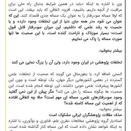
وی با اشاره به اینکه «باید در همین شرایط بدنبال راه حلی برای
مراقبت از آنچه داریم، باشیم»، افزود: اتفاقی که باید بیفتد، این است
که اولاً مساله سوءرفتار را به عنوان یک مساله جدی قلمداد کنند.
این که
عنوان می شود «در همه جای دنیا از این تخلفات وجود دارد» و یا
«نسبت به رشد علمی که داشتیم، این میزان سوءرفتار قابل قبول
است»؛ بسیار سوزناک و ناراحت کننده است، با این صحبت ها تنها
صورت مساله را پاک می نماییم.
بیشتر بخوانید:
تخلفات پژوهشی در ایران وجود دارد، ولی آن را بزرگ نمایی می کنند
الستی اضافه کرد: یا بطورمثال می گویند که صحبت از تخلفات علمی
گسترده در بعضی کشورهایی دیگر جهان، یک توطئه است و چون این
کشورها پیشرفت علمی خوبی داشتند، این توطئه انجام شده است. این
صحبت ها چگونه مسئله را حل می کند؟
مگر پیش از این نمی گفتید
وجود سوءرفتارهای علمی، مساله ای مهم است؟ حالا چه اتفاقی افتاده
که از اهمیت این مساله کاسته شده؟
بیشتر بخوانید:
حذف مقالات پژوهشگران ایرانی مشکوک است
استادیار گروه پژوهشی مطالعات نظری علم، فناوری و نوآوری، با اشاره
به اینکه شواهد نشان داده است که این مساله کنار گذاشته شده است،