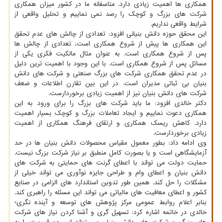
همکاری ها اهمیت زیادی دارد. متاسفانه ما در کشور میزان همکاری
شرکت های بزرگ و کوچک را رصد نمی نماییم و تحلیل واقعی از
شرایط واقعی نداریم.
این محقق حوزه دانش بنیانی افزود: تعدادی از چالش های عدم تحقق
این همکاری ها پیش از شروع همکاری است، تعدادی از چالش ها
پس از شروع همکاری است. به عنوان مثال مالکیت فکری یکی از
مسائل پس از شروع همکاری است. با این وجود با اهمیت ترین دلیل
در عدم تحقق همکاری شرکت های بزرگ صنعتی و شرکت های دانش
بنیان بی ثباتی مدیران است. در این بین تقارن اطلاعات و ضعف
شرکت های دانش بنیان نیز از اهمیت زیادی برخوردارست.
دکتر خالدی افزود: ما باید شرکت های بزرگ را برای ورود به این
همکاری دعوت نماییم و ایجاد تعاملات بزرگ و کوچک بسیار اهمیت
دارد. کاهش ریسک همکاری و ارتقای فرهنگ همکاری از اهمیت
زیادی برخوردارست.
وی ادامه داد: بطور معمول مقیاس محصولات دانش بنیان ها در حد
آزمایشگاهی است و یا بصورت کامل منطبق بر نیاز شرکت بزرگ نیست.
حمایت دولت می تواند با اعطای گرنت های حمایتی به شرکت های
دانش بنیان و اعطای وام و طراحی جایزه نوآوری می تواند خیلی از
مشکلات را حل کند. همین طور تدوین استاندارد های الزامی در صنایع
کشور و اعطای معافیت های مالیاتی می تواند این مسئله را راهبری کند.
بنابر اعلام روابط عمومی مرکز پژوهش های توسعه و آینده نگری؛
خالدی در خاتمه اشاره کرد: تسهیل گری و آشنا کردن نیاز های شرکت