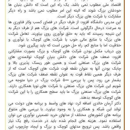
اقتصاد ملی مطلوب نمی باشد. یک راه این است که دانش بنیان ها
خودشان بزرگ شوند که البته این امر مطلوب نمی باشد و راه دیگر
مشارکت با شرکت های بزرگ دیگر است.
این مدرس دانشگاه افزود: از طرف دیگر در فضای کسب وکار فناوری ها
به سرعت درحال دگرگونی است. شرکت های بزرگ هم از طرف دیگر به
این نتیجه رسیدند که باید به خلق نوآوری روی بیاورند. تعامل شرکت
های بزرگ با منابع مالی خوب با شرکت های کوچک با نوآوری و
خلاقیت اما با منابع کم، راه حل خوبی است که باید پیگیری شود.
وی درباب مکمل بودن شرکت های کوچک و بزرگ بصورت مشارکتی
افزود: ضعف های شرکت های دانش بنیان کوچک توانمندی های
شرکت های بزرگ صنعتی است و همین طور ریسک پذیری بالا و
چابک بودن آنها به عنوان نقطه قوت شرکت های کوچک است که از
طرف دیگر همین نقاط قوت به عنوان نقطه ضعف شرکت های بزرگ
بشمار می رود. پس با بررسی ۵۰۰ شرکت بزرگ در دنیا متوجه می
شویم این شرکت های بزرگ صنعتی با شرکت های نوپا همکاری دارند.
شرکت های بزرگ صنعتی بزرگ ما باید سطح همکاری را با این شرکت
های کوچک توسعه بدهند.
دکتر آرمان خالدی اضافه کرد: نهاد های واسط و برنامه های دولت می
تواند این شبکه و همکاری را به وجود بیاورد. با بررسی های متنوع
برنامه های کشورهای مختلف از مدلهای خرید تضمینی نوآوری می توان
استفاده نمود. هزینه های انجام شده باید در خدمت رفع یک نیاز
واقعی باشد. پس ترویج مدلهای کوچک و بزرگ و ایجاد چارچوب این