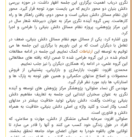
نگری درباب اهمیت برگزاری این جلسه اظهار داشت: در حوزه بررسی
دانش بنیان دو محور داریم که می بایست مورد توجه قرار گیرد. محور
اول نظام مسائل دانش بنیانی است و محور دوم، یافتن راهکار ها و راه
کارهاست. پس گروه آینده نگری مرکز به عنوان دبیرخانه شعار سال در
این مرکز پژوهشی، پروژه نظام مسائل دانش بنیانی را طراحی و اجرا
کرد.
وی اشاره کرد: یکی از مسائل مهم نظام مسائل دانش بنیانی، ضعف در
تعامل با دیگران است که بر این باوریم با برگزاری این جلسه ها می
توانیم به توسعه این
ارتباطات
کمک نماییم. این جلسه در ادامه مطالعات
انجام شده در این گروه طراحی شده تا ضمن ارائه یافته های مطالعاتی
این گروه علمی، در ادامه راه همکاری دیگران را نیز جلب نماییم.
محمدی افزود: تقویت بازارسازی و بازاریابی، پشتیبانی از فروش
محصولات و اصلاح مدلهای حکمرانی و همین طور توجه به پارک ها و
استارتاپ ها باید مورد نظر قرار گیرد.
مهندس گل نساء صلواتی؛ پژوهشگر مرکز پژوهش های توسعه و آینده
نگری به عنوان سخنران ابتدایی این جلسه به تعاریف مفاهیم دانش
بنیانی پرداخت وگفت: دانش بنیانی تولید خلاقیت بیشتر در مدلهای
کسب وکار است و کلید واژه ی اصلی دانش بنیانی، خلاقیت به همراه
دانش و فناوری است.
صلواتی افزود: سرمایه انسانی متشکل از دانش، مهارت و سلامتی، که
افراد در طول زندگی خود کسب می کنند و آنها را قادر می سازد تا
توانایی های بالقوه خودرا به عنوان اعضای مولد جامعه تحقق بخشند.