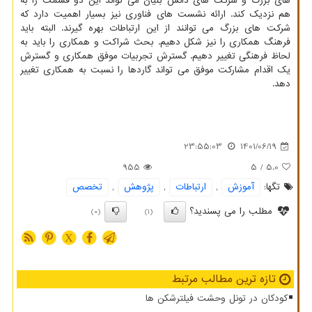
های بزرگ و شرکت های دانش بنیان می تواند این دو قسمت را به
هم نزدیک کند. ارائه نشست های فناوری نیز بسیار اهمیت دارد که
شرکت های بزرگ می توانند از این ارتباطات بهره گیرند. البته باید
فرهنگ همکاری را نیز شکل دهیم. بحث شراکت و همکاری را باید به
لحاظ فرهنگی تغییر دهیم. گسترش تجربیات موفق همکاری و گسترش
یک اقدام مشارکت موفق می تواند گاردها را نسبت به همکاری تغییر
دهد.
23:55:03
1401/06/19
955
/ 5
5.0
تگها:
آموزش
,
ارتباطات
,
پژوهش
,
تخصص
مطلب را می پسندید؟
(0)
(1)
X
تازه ترین مطالب مرتبط
کودکان در تونل وحشت فیلترشکن ها