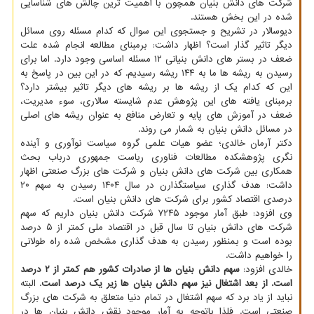
شرکت های دانش بنیان همچون با اهمیت ترین چالش های شناسایی
شده در این بخش هستند.
دیوسالار در تشریح و جستجوی این سوال که کدام مسئله روی مسائل
دیگر تاثیر گذار است؟ اظهار داشت: برمبنای مطالعه انجام شده علت
ضعف در بستر های دانش بنیانی ۱۲ مسئله اساسی وجود دارد. اما برای
رسیدن به ریشه ها ما به ۱۴۴ ریشه رسیدیم. که در این بین در پاسخ به
این که کدام یک از ریشه ها بر ریشه های دیگر تاثیر بیشتر دارد؟
برمبنای یافته های این پژوهش عدم شایسته سالاری، سوء مدیریت،
ضعف در آموزش های پایه و تعارض منافع به عنوان ریشه های اصلی
در مسائل دانش بنیان به شمار می روند.
دکتر آرمان خالدی؛ عضو هیات علمی گروه سیاست نوآوری و آینده
نگری پژوهشکده مطالعات فناوری ریاست جمهوری درباب بحث
همکاری بین شرکت های دانش بنیان و شرکت های بزرگ صنعتی اظهار
داشت: هدف گذاری سیاستگذارن در سال ۱۴۰۴ رسیدن به سهم ۲۰
درصدی اقتصاد کشور برای شرکت های دانش بنیان است.
وی افزود: طبق آمار موجود ۷۲۴۵ شرکت دانش بنیان داریم که سهم
شرکت های دانش بنیان تا سال قبل در اقتصاد ملی کمتر از ۵ درصد
بوده است و بمنظور رسیدن به هدف گذاری مشخص شده راه طولانی
را خواهیم داشت.
خالدی افزود:
سهم دانش بنیان ها از صادرات کشور هم کمتر از ۲ درصد
است. از بعد اشتغال نیز سهم دانش بنیان ها زیر یک درصد است
. البته
نباید از یاد برد که سهم اشتغال در تمام دنیا متعلق به شرکت های بزرگ
صنعتی است. فلذا باتوجه به آمار موجود نقش دانش بنیان ها در