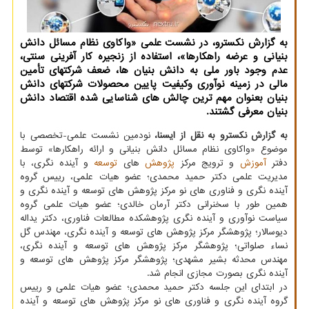
به گزارش نکسترو، در نشست علمی «واکاوی نظام مسائل دانش
بنیانی و عرضه راهکارها»، استفاده از زنجیره کار آفرینی سنتی،
عدم وجود باور ملی به دانش بنیان ها، ضعف شرکتهای تأمین
مالی در زمینه نوآوری وکیفیت پایین محصولات شرکتهای دانش
بنیان بعنوان مهم ترین چالش های شناسایی شده اقتصاد دانش
بنیان معرفی گشتند.
به گزارش نکسترو به نقل از ایسنا،
نودمین نشست علمی-تخصصی با
موضوع «واکاوی نظام مسائل دانش بنیانی و ارائه راهکارها» توسط
دفتر
آموزش
و ترویج مرکز
پژوهش
های
توسعه
و آینده نگری، با
مدیریت علمی دکتر حمید محمدی؛ عضو هیات علمی، رییس گروه
آینده نگری و فناوری های نو مرکز پژوهش های توسعه و آینده نگری و
همین طور با سخنرانی دکتر آرمان خالدی؛ عضو هیات علمی گروه
سیاست نوآوری و آینده نگری پژوهشکده مطالعات فناوری، دکتر یداله
دیوسالار؛ پژوهشگر مرکز پژوهش های توسعه و آینده نگری، مهندس گل
نساء صلواتی؛ پژوهشگر مرکز پژوهش های توسعه و آینده نگری،
مهندس محدثه بشیر مشهدی؛ پژوهشگر مرکز پژوهش های توسعه و
آینده نگری بصورت مجازی انجام شد.
در ابتدای این جلسه دکتر حمید محمدی؛ عضو هیات علمی و رییس
گروه آینده نگری و فناوری های نو مرکز پژوهش های توسعه و آینده