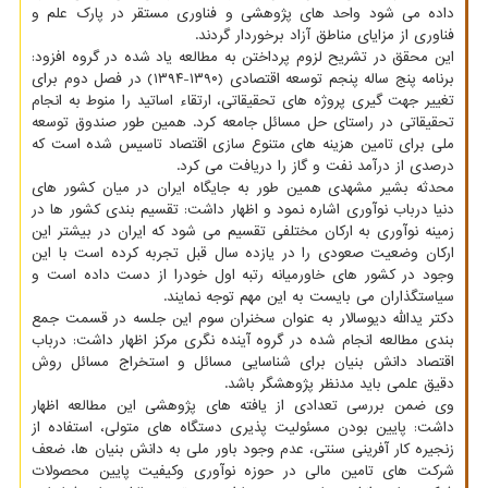
داده می شود واحد های پژوهشی و فناوری مستقر در پارک علم و
فناوری از مزایای مناطق آزاد برخوردار گردند.
این محقق در تشریح لزوم پرداختن به مطالعه یاد شده در گروه افزود:
برنامه پنج ساله پنجم توسعه اقتصادی (۱۳۹۰-۱۳۹۴) در فصل دوم برای
تغییر جهت گیری پروژه های تحقیقاتی، ارتقاء اساتید را منوط به انجام
تحقیقاتی در راستای حل مسائل جامعه کرد. همین طور صندوق توسعه
ملی برای تامین هزینه های متنوع سازی اقتصاد تاسیس شده است که
درصدی از درآمد نفت و گاز را دریافت می کرد.
محدثه بشیر مشهدی همین طور به جایگاه ایران در میان کشور های
دنیا درباب نوآوری اشاره نمود و اظهار داشت: تقسیم بندی کشور ها در
زمینه نوآوری به ارکان مختلفی تقسیم می شود که ایران در بیشتر این
ارکان وضعیت صعودی را در یازده سال قبل تجربه کرده است با این
وجود در کشور های خاورمیانه رتبه اول خودرا از دست داده است و
سیاستگذاران می بایست به این مهم توجه نمایند.
دکتر یدالله دیوسالار به عنوان سخنران سوم این جلسه در قسمت جمع
بندی مطالعه انجام شده در گروه آینده نگری مرکز اظهار داشت: درباب
اقتصاد دانش بنیان برای شناسایی مسائل و استخراج مسائل روش
دقیق علمی باید مدنظر پژوهشگر باشد.
وی ضمن بررسی تعدادی از یافته های پژوهشی این مطالعه اظهار
داشت: پایین بودن مسئولیت پذیری دستگاه های متولی، استفاده از
زنجیره کار آفرینی سنتی، عدم وجود باور ملی به دانش بنیان ها، ضعف
شرکت های تامین مالی در حوزه نوآوری وکیفیت پایین محصولات