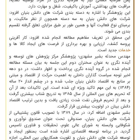
پس سرمایه انسانی نیاز به سرمایه گذاری در افراد بوسیله تغذیه،
مراقبت های بهداشتی، آموزش باکیفیت، شغل و مهارت دارد.
این پژوهشگر با اشاره به دسته بندی شرکت های دانش بنیان افزود:
شرکت های دانش بنیان به سه دسته همچون از نظر مالکیت، و
برمبنای نوع فعالیت آنها و همین طور بر طبق مزایای تعلق گرفته تقسیم
بندی می شوند.
این محقق در تعریف مفاهیم مطالعه انجام شده افزود: کار آفرینی
پروسه کشف، ارزیابی و بهره برداری از فرصت های ایجاد کالا ها و
خدمات
جدید است.
مهندس محدثه بشیر مشهدی؛ پژوهشگر مرکز پژوهش های توسعه و
آینده نگری به عنوان سخنران دوم این جلسه به بیان مسئله مطالعه
انجام شده در گروه آینده نگری پرداخت و اظهار داشت: در دو دهه
اخیر توجه سیاست گذاران داخلی به اهمیت حرکت از اقتصاد و مبتنی
بر منابع به اقتصاد دانش بنیان جلب شده و در چشم انداز ۲۰ ساله
(۱۳۸۴) به این مهم تاکید ویژه ای شده است. این تاکیدات بعد از آن
که تحریم های بین المللی از سال ۱۳۸۵ به تدریج شتاب بیشتری گرفت
و بعد از تحریم فروش نفت شدت زیادی یافت و بدین ترتیب اقتصاد
دانش بینان در اولویت بیشتری قرار گرفت.
بشیر مشهدی اضافه کرد: در سال ۱۳۸۹ با تصویب قانون پشتیبانی از
شرکت های دانش بنیان، صندوقی تحت عنوان صندوق نوآوری و
شکوفایی وابسته به شورای عالی علوم، تحقیقات و فناوری تاسیس
گردید. در برنامه توسعه اقتصادی اشاره شده است بمنظور ایجاد و
توسعه شرکت های دانش بنیان و تقویت همکاریهای بین المللی، اجازه