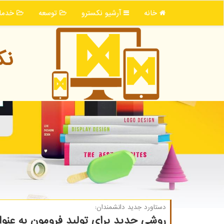
خانه
آرشیو نكسترو
توسعه
خدما
نك
دستاورد جدید دانشمندان:
روشی جدید برای تولید فرومون به عنو