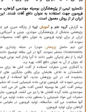
نکسترو: تیمی از پژوهشگران بوسیله مهندسی گیاهان، مو
فِرومون جهت استفاده به عنوان دافع آفات شدند. ای
ارزان تر از روش معمول است.
به گزارش
گروه علم و
آموزش
ایرنا
پژوهشی متشکل از پژوهشگران سوئدی، چینی و آمریکایی 
ارزان تر برای تولید فِرومون به عنوان دافع آفات محصولا
نموده اند.
این تیم حاصل
پژوهش
Sustainability) منتشر نمودند. آنها در این مقاله توضیح 
گیاه را از نظر ژنتیکی تغییر دادند تا آنرا وادار کنند نوعی فِرو
که بتوان از آن به عنوان دافع آفات بهره برد.
با آشکارتر شدن خطرات استفاده از آفت کش ها برای مح
دانشمندان به تلاش هایشان برای یافتن جایگزین های 
بخشیده اند. در این پژوهش جدید، آنها استفاده از فرومو
بررسی نموده اند. فِرومون نوعی ماده شیمیایی است که حشرات 
بیشتر آفت کش ها بوسیله کشتن آفت هایی اثر می کنند که 
سودمندی مانند گرده افشان ها را نیز می کشند. فرومون، جا
حشرات این مواد شیمیایی را بمنظور جذب جفت تولید می کن
آنها ممانعت می کند. متأسفانه، تولید فرومون در مقیاس 
گیاهان برای تولید فرومون.