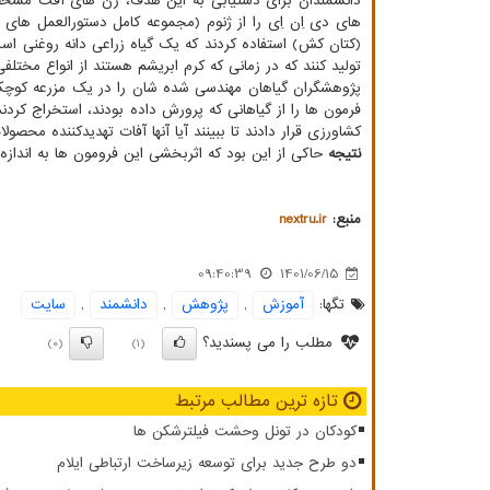
دانشمندان برای دستیابی به این هدف، ژن های آفت مشخصی
های دی اِن اِی را از ژنوم (مجموعه کامل دستورالعمل های ژنت
(کتان کش) استفاده کردند که یک گیاه زراعی دانه روغنی اس
تولید کنند که در زمانی که کرم ابریشم هستند از انواع مختلفی
پژوهشگران گیاهان مهندسی شده شان را در یک مزرعه کوچک ک
فرمون ها را از گیاهانی که پرورش داده بودند، استخراج کردن
کشاورزی قرار دادند تا ببینند آیا آنها آفات تهدیدکننده محصولا
نتیجه
حاکی از این بود که اثربخشی این فرومون ها به اندازه
منبع:
nextru.ir
09:40:39
1401/06/15
تگها:
آموزش
,
پژوهش
,
دانشمند
,
سایت
مطلب را می پسندید؟
(0)
(1)
تازه ترین مطالب مرتبط
کودکان در تونل وحشت فیلترشکن ها
دو طرح جدید برای توسعه زیرساخت ارتباطی ایلام