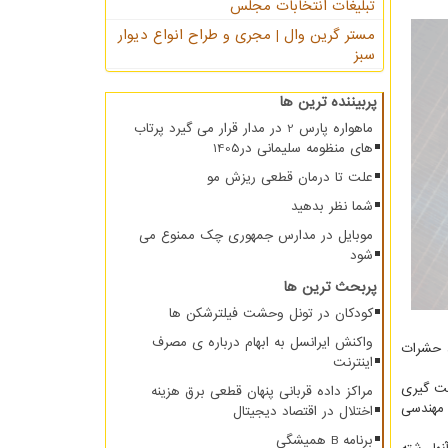
تبلیغات انتخابات مجلس
مستر گرین وال | مجری و طراح انواع دیوار
سبز
پربیننده ترین ها
ماهواره پارس 2 در مدار قرار می گیرد پرتاب
های منظومه سلیمانی در1405
علت تا درمان قطعی ریزش مو
شما نظر بدهید
موبایل در مدارس جمهوری چک ممنوع می
شود
پربحث ترین ها
کودکان در تونل وحشت فیلترشکن ها
واکنش ایرانسل به ابهام درباره ی مصرف
، حشرات
اینترنت
فت گیری
مراکز داده قربانی پنهان قطعی برق هزینه
 مهندسی
اختلال در اقتصاد دیجیتال
برنامه B همیشگی