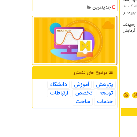
ها رشته
کامِلینا
جدیدترین ها
وانه را
رسیدند،
 آزمایش
موضوع های نكسترو
پژوهش
آموزش
دانشگاه
توسعه
تخصص
ارتباطات
خدمات
ساخت