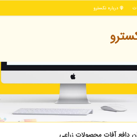
ت
درباره نكسترو
سترو
ان دافع آفات محصولات زراعی