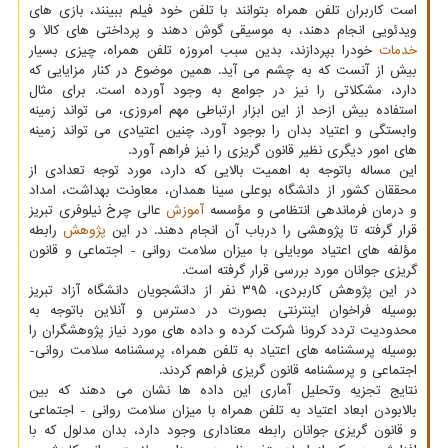
است کاربران تلفن همراه بتوانند با تلفن خود فیلم ببینند، بازی های
ویدئویی انجام دهند، به موسیقی گوش دهند و پرداختی های کالا و
خدمات
خودرا بپردازند، بدین سبب امروزه تلفن همراه، چیزی بسیار
بیش از آنست که به چشم می آید. همین موضوع در کنار مزایایی که
دارد، مشکلاتی را نیز در جوامع به وجود آورده است. برای مثال
استفاده بیش ازحد از این ابزار ارتباطی مهم امروزی، می تواند زمینه
وابستگی و اعتیاد بدان را بوجود آورد. چنین اعتیادی می تواند زمینه
های امور دیگری نظیر قانون گریزی را نیز فراهم آورد.
این مساله باتوجه به اهمیت بالایی که دارد، مورد توجه تعدادی از
محققان کشور از دانشگاه بوعلی سینا همدان، معاونت بهداشت، امداد
و درمان فرماندهی انتظامی و مؤسسه
آموزش
عالی چرخ نیلوفری تبریز
قرار گرفته تا پژوهشی را درباب آن انجام دهند. در این
پژوهش
رابطه
مؤلفه های اعتیاد موبایلی با میزان سلامت روانی - اجتماعی و قانون
گریزی جوانان مورد بررسی قرار گرفته است.
در این پژوهش کاربردی، ۳۹۵ نفر از دانشجویان دانشگاه آزاد تبریز
بوسیله فراخوان اینترنتی بصورت در دسترس و آنلاین باتوجه به
محدودیت تردد کرونا شرکت کرده و داده های مورد نیاز پژوهشگران را
بوسیله پرسشنامه های اعتیاد به تلفن همراه، پرسشنامه سلامت روانی-
اجتماعی و پرسشنامه قانون گریزی فراهم کردند.
نتایج تجزیه وتحلیل آماری این داده ها نشان می دهند که بین
بالابودن ابعاد اعتیاد به تلفن همراه با میزان سلامت روانی - اجتماعی
و قانون گریزی جوانان رابطه معناداری وجود دارد، بدان مدلول که با