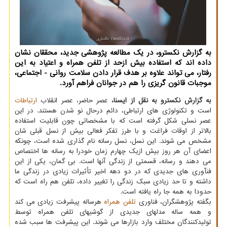
به گزارش نکسترو، در یک مطالعه پژوهشی جدید، محققان نشان
داده اند که استفاده بیش ازحد از تلفن همراه و اعتیاد به این
رفتار، می تواند علاوه بر هدف قرار دادن سلامت روانی - اجتماعی،
موجبات قانون گریزی را هم در جوانان فراهم آورد.
به گزارش نکسترو به نقل از ایسنا،
عصر حاضر، عصر انقلاب
ارتباطات
است و تکنولوژی های ارتباطی، دائم درحال نو شدن هستند. در این
عصر نسلی شکل گرفته است که با مشخصاتی چون قابلیت استفاده
بالاتر از اوقات فراغت و با طرز تفکر فعالی بیش از نسل قبلی شان
مشخص می شوند. این نسل، نسل رسانه نام گذاری شده است، چونکه
اعضای آن هر روز بیش ازیک چهارم زمان خودرا به رسانه ها اختصاص
می دهند و رسانه، قسمتی از زندگی آنها است. بی گمان، یکی از این
فنآوری های جدیدی که در دو دهه اخیر تأثیرات زیادی در زندگی ما
داشته و تا حد زیادی سبک زندگی را تغییر داده، تلفن هم راه است که
حدودا به همه جا راه یافته است.
بگفته پژوهشگران، فناوری
تلفن همراه
هرساله پیشرفت زیادی می کند
و همه ساله مدلهای جدیدی از گوشیهای تلفن همراه توسط
تولیدکنندگان مختلف وارد بازارها می شوند. این پیشرفت ها سبب شده