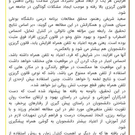
افزایش هر یک از ابعاد متغیر نامبرده، میزان سلامت روانی کاهش و
قانون گریزی بالا رفته و موجب ایجاد مشکلات گوناگون در جامعه می
شود.
سعید شریفی رهنمو، محقق مطالعات برنامه درسی دانشگاه بوعلی
سینای همدان و همکارانش در این مطالعه می گویند: «بر اساس نتایج
تحقیق ما، رابطه بین مؤلفه های ناتوانی در کنترل تمایل، احساس
اضطراب و کمبود و بهبود خلق وخو در قانون گریزی افراد فوق مثبت
بوده است. یعنی هرچه اعتیاد به تلفن همراه افزایش یابد، قانون گریزی
دانشجویان هم بیشتر می شود و بالعکس».
آنها می افزایند: «در شرایطی که فرد، اعتیاد به تلفن همراه داشته باشد،
احساس اجبار در چک کردن آن در موقعیت های مختلف خواهد داشت
و این موقعیت ها ممکنست در مواقع رانندگی و در مکان هایی که
استفاده از تلفن همراه ممنوع می باشد، باشد که نوعی قانون گریزی
است و نتایج لطمه زا خواهد داشت. چنین استفاده بیش ازحدی از
تلفن همراه بطور قطع موجب تنش روانی نیز خواهد شد».
در این تحقیق، باتوجه به یافته ها پیشنهاد شده است که دست
اندرکاران آموزشی و تربیتی در راستای بهبود و ارتقای سلامت روان
شناختی دانشجویان در راستای پیش گیری از رفتارهای پرخطر، به
تقویت نقش متغیرهای مورد نظر در این مطالعه اهتمام ورزند و با
برنامه ریزی، اتخاذ تصمیمات درست و فراهم کردن تمهیدات لازم در
کنار آموزش، از اعتیاد بیشتر دانشجویان به گوشی همراه پیشگیری
شود.
این یافته ها که بار دیگر بر اهمیت کنترل زمان و روش استفاده از