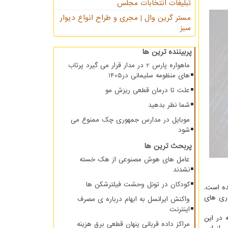
تبلیغات انتخابات مجلس
مستر گرین وال | مجری و طراح انواع دیوار
سبز
پربیننده ترین ها
ماهواره پارس 2 در مدار قرار می گیرد پرتاب
های منظومه سلیمانی در1405
علت تا درمان قطعی ریزش مو
شما نظر بدهید
موبایل در مدارس جمهوری چک ممنوع می
شود
پربحث ترین ها
عامل های هوش مصنوعی از هک خسته
نشدند
کودکان در تونل وحشت فیلترشکن ها
ده است.
وری های
واکنش ایرانسل به ابهام درباره ی مصرف
اینترنت
که در این
مراکز داده قربانی پنهان قطعی برق هزینه