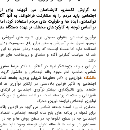
به گزارش نکسترو، کارشناسان می گویند: برای ارت
اجتماعی باید مردم را به مشارکت فراخواند، به آنها آگا
توانمندی، ایده ها و ظرفیت های مردم استفاده کرد، اما
بر اساس توجه به کارکردهای مختلف بر عهده دستگاه مت
نوآوری اجتماعی بعنوان محرکی برای شیوه های آموزشی ج
ترمیم، تحول نظام آموزشی و حتی برای رفع محرومیت زدایی
استفاده دارد اما مسئله اینست که پدیده زمانی منجر به این
شد که سیاست گذارانی آگاه و مشتاق و زیرساخت های قو
باشد.
در این پیوند، پژوهشگر ایرنا در گفتگو با دکتر
«رضا صفری
شناس، صاحب نظر حوزه رفاه اجتماعی و دانشیار گروه 
دانشگاه
خوارزمی
و دکتر
«علیرضا شریفی یزدی» جامعه شنا
اجتماعی
متعدد برای تاثیرگذاری بیشتر نوآوری اجتماعی بر ارتقا
فقرزدایی و سلامت پرداخته است. در ادامه بخشی از این گفت 
نوآوری اجتماعی نیازمند نیروی محرک
«صفری شالی» استاد جامعه شناسی می گوید در قوانین بالا
برای نمونه در برنامه های پنج ساله توسعه اجتماعی، اقت
اجتماعی چه در سطح الگوها چه در سطح روش ها و چه در 
همینطور در برنامه ها ۵ ساله عنوان توسعه