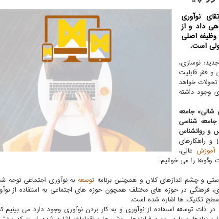
قای نوآوری
هی داد و از
 وظیفه اصلی
ولی است.
دید: نوسازی،
 و فقر قابلیت
 تحولات خواهد
ی وجود داشته
 شالی»
جامعه
جامعه شناسی
س و روانشناس
به تأثیر قوانین بالادستی در ارتقای نوآوری ها [۱] و راهکارهای
ی
آموزش
عالی،
وگوها را می خوانیم:
دستی و چشم اندازهای کلان و همچنین برنامه
توسعه
به نوآوری اجتماعی توجه ش
صادی، فرهنگی در حوزه های مختلف همچون حوزه های اجتماعی به استفاده از نوآ
سطح تکنیک ها اشاره شده است.
 وجود دارد یعنی در ذات توسعه استفاده از نوآوری و به کار بردن نوآوری وجود دارد می بینیم 