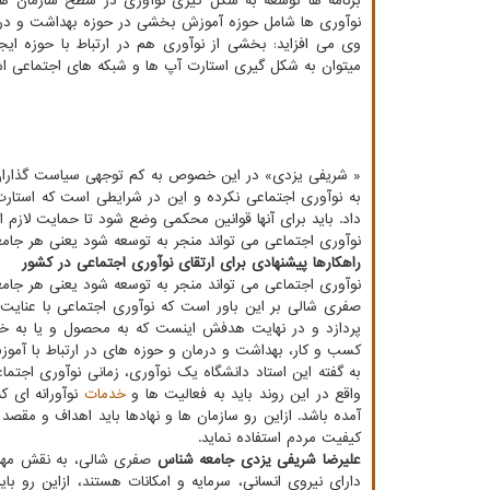
برنامه ها توسعه به شکل گیری نوآوری در سطح سازمان ها 
نوآوری ها شامل حوزه آموزش بخشی در حوزه بهداشت و درم
وی می افزاید: بخشی از نوآوری هم در ارتباط با حوزه ایجا
میتوان به شکل گیری استارت آپ ها و شبکه های اجتماعی اشا
« شریفی یزدی» در این خصوص به کم توجهی سیاست گذاران به
به نوآوری اجتماعی نکرده و این در شرایطی است که استارت 
داد. باید برای آنها قوانین محکمی وضع شود تا حمایت لازم از
نوآوری اجتماعی می تواند منجر به توسعه شود یعنی هر جامع
راهکارها پیشنهادی برای ارتقای نوآوری اجتماعی در کشور
نوآوری اجتماعی می تواند منجر به توسعه شود یعنی هر جامع
صفری شالی بر این باور است که نوآوری اجتماعی با عنایت ب
پردازد و در نهایت هدفش اینست که به محصول و یا به خدمت
کسب و کار، بهداشت و درمان و حوزه های در ارتباط با آموزش
به گفته این استاد دانشگاه یک نوآوری، زمانی نوآوری اجتما
واقع در این روند باید به فعالیت ها و
خدمات
نوآورانه ای ک
آمده باشد. ازاین رو سازمان ها و نهادها باید اهداف و مقصد 
کیفیت مردم استفاده نماید.
علیرضا شریفی یزدی جامعه شناس
صفری شالی، به نقش مهم س
دارای نیروی انسانی، سرمایه و امکانات هستند، ازاین رو ب