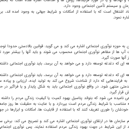
و نهادها و یا در مورد فرایندها، روش ها و اقدامات اشاره شده است که بخشی
ان و سیستم تأمین اجتماعی وجود دارد.
د اشتغال است که با استفاده از امکانات و شرایط جهانی به وجود امده اند، برا
ره نمود.
 حوزه نوآوری اجتماعی اشاره می کند و می گوید: قوانین بالادستی حدودا توجه
آپ ها از مظاهر نوآوری اجتماعی محسوب می شوند و باید آنها را بیشتر مورد تو
 آنها صورت گیرد.
ه ای که دغدغه توسعه دارد و می خواهد به آن برسد، باید نوآوری اجتماعی داشته
ه ای که دغدغه توسعه دارد و می خواهد به آن برسد، باید نوآوری اجتماعی داشته 
ه فرایندهایی که دارد از شناخت شروع می کند به تولید ایده، ارزیابی و پیاده 
ی منتهی شود. در واقع نوآوری اجتماعی باید به شکل پایدار و یا فراگیر در ح
 قرار گیرد.
عی نامیده می شود که بتواند پتاسیل بهبود کمیت یا کیفیت زندگی مردم را داشته ب
ه متناسب با شرایط زندگی مردم است بپردازد و با عنایت به حقیقت ها روز جامع
خودشان را طوری تعریف کنند که با استفاده از قابلیت ها، امکانات و ابزارها در ج
ازمان ها در ارتقای نوآوری اجتماعی اشاره می کند و تصریح می کند: برخی سا
اید از این شرایط در جهت بهبود زندگی مردم استفاده نمایند. پس نوآوری اجتماعی