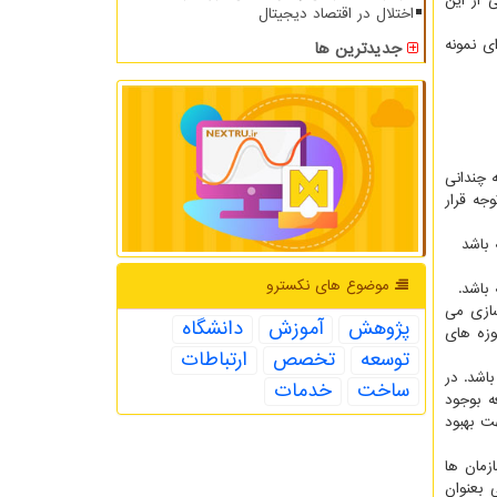
 از این
اختلال در اقتصاد دیجیتال
ی نمونه
جدیدترین ها
 چندانی
جه قرار
 باشد
موضوع های نكسترو
باشد.
سازی می
پژوهش
آموزش
دانشگاه
وزه های
توسعه
تخصص
ارتباطات
اشد. در
ساخت
خدمات
ه بوجود
هت بهبود
زمان ها
 بعنوان