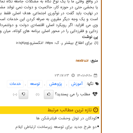
در واقع وقتی ما با یک نوع نگاه به مشکلات جامعه نگاه ن
یا بخشی حتی در حوزه کار، حاکمیت و دولت نمی تواند مشک
در نهایت باید گفت در نوآوری اجتماعی هدف اصلی فقط ب
است و یک وجه دیگر مقرون به صرفه کردن این خدمات است
وی می افزاید: اگر رویکرد اصلی اقتصادی دولت و دولتمرد
زدایی و فقرزدایی را در محور اصلی برنامه های کوتاه، میان 
پی نوشت
[۱]. برای اطلاع بیشتر ر. ک: https: //نکسترو.ir/xjKpgj
منبع:
nextru.ir
23:17:23
1401/06/10
تگها:
آموزش
,
پژوهش
,
توسعه
,
خدمات
مطلب را می پسندید؟
(0)
(1)
تازه ترین مطالب مرتبط
کودکان در تونل وحشت فیلترشکن ها
دو طرح جدید برای توسعه زیرساخت ارتباطی ایلام