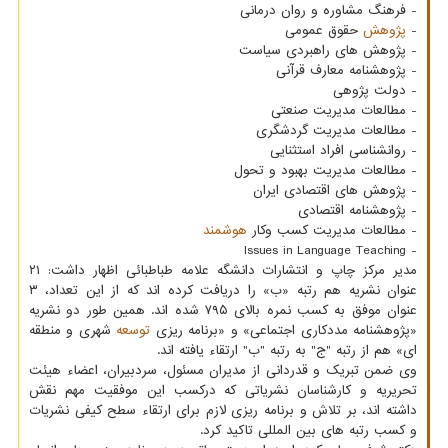
- فرهنگ مشاوره و روان درمانی
-
پژوهش
حقوق عمومی
- پژوهش های راهبردی سیاست
- پژوهشنامه معارف قرآنی
- دولت پژوهی
- مطالعات مدیریت صنعتی
- مطالعات مدیریت گردشگری
- روانشناسی افراد استثنایی
- مطالعات مدیریت بهبود و تحول
- پژوهش های اقتصادی ایران
- پژوهشنامه اقتصادی
- مطالعات مدیریت کسب وکار
هوشمند
- Issues in Language Teaching
مدیر مرکز چاپ و انتشارات دانشگه علامه طباطبائی اظهار داشت: ۲۱
عنوان نشریه هم رتبه «ب» را دریافت کرده اند که از این تعداد، ۳
عنوان موفق به کسب نمره بالای ۷۹۵ شده اند. همین طور دو نشریه
«پژوهشنامه مددکاری اجتماعی» و «برنامه ریزی
توسعه
شهری و منطقه
ای» هم از رتبه "ج" به رتبه "ب" ارتقاء یافته اند.
وی ضمن تبریک و قدردانی از مدیران مسئول، سردبیران، اعضاء هیئت
تحریریه و کارشناسان نشریاتی که درکسب این موفقیت مهم نقش
داشته اند، بر تلاش و برنامه ریزی لازم برای ارتقاء سطح کیفی نشریات
و کسب رتبه های بین المللی تاکید کرد.