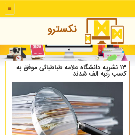
منو
نكسترو
۱۳ نشریه دانشگاه علامه طباطبائی موفق به
کسب رتبه الف شدند