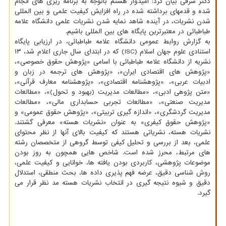
دکتر شرفی بیان کرد: امیدوار هستم باتوجه به برنامه ریزی های انجام
شده و قدمهای برداشته شده در راه افزایش کیفیت علمی و بین المللی
شدن نشریات، در آینده شاهد نمایه شدن نشریات علمی دانشگاه علامه
طباطبائی در معتبرترین پایگاه های بین المللی باشیم.
به گزارش روابط عمومی دانشگاه علامه طباطبائی، در ارزیابی پایگاه
استنادی علوم جهان اسلام (ISC) که در ابتدای سال جاری اعلام شد، ۱۳
نشریه از دانشگاه علامه طباطبائی با اسامی «پژوهش حقوق خصوصی»،
«پژوهش های اقتصادی ایران»، «پژوهش های ترجمه در زبان و
ادبیات عربی»، «پژوهشنامه اقتصادی»، «پژوهشنامه معارف قرآنی»،
«متن پژوهی ادبی»، «مطالعات مدیریت (بهبود و تحول)»، «مطالعات
مدیریت صنعتی»، «مطالعات تجربی حسابداری مالی»، «مطالعات
مدیریت گردشگری»، «اندازه گیری تربیتی»، «پژوهش حقوق عمومی» و
«پژوهش حقوق کیفری» به عنوان «نشریات هسته» معرفی گشتند.
نشریات هسته، نشریاتی هستند که کیفیت بالای آنها از نظر محتوای
علمی، بعد از بررسی و تحلیل کیفی توسط گروهی از متخصصان رشته
های مرتبط، محرز شده است. شاخص هایی همچون به روز بودن
موضوعات پژوهشی، کاربردی بودن یافته ها، خوانایی و کیفیت علمی،
روش شناسی دقیق، عرضه فهم پذیری داده ها، بحث منطقی، استدلال
دقیق و شیوه نتیجه گیری در انتخاب نشریات هسته مد نظر قرار می
گیرد.