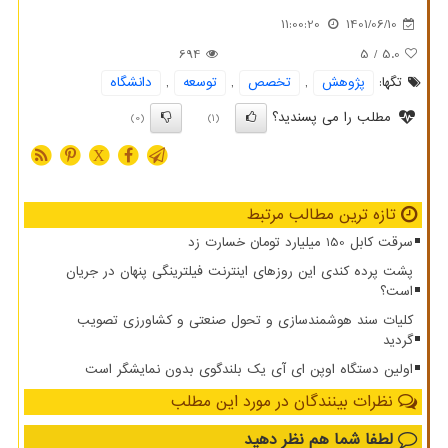
11:00:20
1401/06/10
694
/ 5
5.0
تگها:
پژوهش
,
تخصص
,
توسعه
,
دانشگاه
مطلب را می پسندید؟
(0)
(1)
X
تازه ترین مطالب مرتبط
سرقت کابل 150 میلیارد تومان خسارت زد
پشت پرده کندی این روزهای اینترنت فیلترینگی پنهان در جریان
است؟
کلیات سند هوشمندسازی و تحول صنعتی و کشاورزی تصویب
گردید
اولین دستگاه اوپن ای آی یک بلندگوی بدون نمایشگر است
نظرات بینندگان در مورد این مطلب
لطفا شما هم
نظر دهید