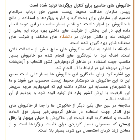
خاکپوش های مناسبی برای کنترل ریزگردها تولید شده است
رییس سازمان حفاظت محیط زیست همین طور درباب سرانجام
تصمیم این سازمان برای بحث گرد و غبار و ریزگردها و استفاده از مالچ
یا خاکپوش نیز اظهار داشت: دو اقدام بسیار مناسب در این عرصه انجام
داده ایم. در این بخش از ظرفیت های داخلی بهره برده ایم یعنی از
اندیشه، علم و دانش جوانان در
دانشگاه
های مختلف و شرکت های
مختلف فناور بهره گیری شده است.
سلاجقه با اشاره به اینکه، خاکپوش های مالچ بیش از مشتقات نفتی
است، اضافه کرد: با غربالگری های انجام شده دو خاکپوش بسیار
مناسب جهت استفاده در مناطق گردوغبارخیز کشور انتخاب و آزمایشات
میدانی مربوطه نیز در ارتباط با آن انجام شد.
وی اشاره کرد: زمان ماندگاری این خاکپوش ها بسیار عالی است ضمن
این که این خاکپوش ها دوستدار محیط زیست محسوب می شوند و ما
با کشورهای همسایه نیز مذاکره داشته ایم که امیدواریم هرچه سریعتر
این ظرفیت با ارزش کشور وارد فاز تولید انبوه شود و بتوانیم از آن
استفاده نمائیم.
سلاجقه در عین حال یکی دیگر از خاکپوش ها را جدا از خاکپوش های
فوق الذکر جهت استفاده در مناطق گردوغبارخیز بسیار فوق العاده
دانست و اضافه کرد: البته قیمت این خاکپوش با عنوان
بیوچار یا زغال
زیستی
که محصولی بسیار کاربردی برای تثبیت ریزگردها است و از
معادن زرند کرمان استحصال می شود، بسیار بالا است.