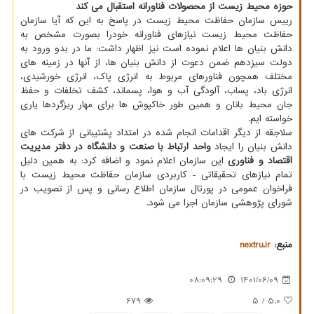
حوزه محیط زیست از محصولات فناورانه استقبال می کند
رییس سازمان حفاظت محیط زیست در پاسخ به این که آیا سازمان
حفاظت محیط زیست نیازهای فناورانه خودرا بصورت مشخص به
دانش بنیان ها اعلام نموده است نیز اظهار داشت: ما در بدو ورود به
دولت سیزدهم ضمن دعوت از دانش بنیان ها، از آنها در زمینه های
مختلف همچون فناورهای مربوط به انرژی پاک، انرژی خورشیدی،
انرژی باد، پساب، آلودگی آب و هوا، پسماند، کشف تخلفات و حفظ
جان محیط بانان و همین طور خاکپوش ها برای مهار ریزگردها یاری
خواسته ایم.
سلاجقه از دیگر اقدامات انجام شده در امتداد پشتیبانی از شرکت های
دانش بنیان را ایجاد
واحد ارتباط با صنعت و دانشگاه در دفتر مدیریت
اقتصاد و فناوری
این سازمان اعلام نمود و اضافه کرد: به همین دلیل
تمام نیازهای تحقیقاتی - کاربردی سازمان حفاظت محیط زیست با
فراخوان عمومی در پورتال سازمان اطلاع رسانی و پس از تصویب در
شورای پژوهشی سازمان اجرا می شود.
منبع:
nextru.ir
08:09:29
1401/06/09
679
/ 5
5.0