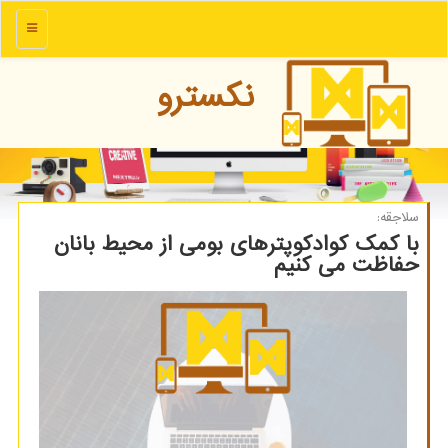
منو
نكسترو
سلاجقه:
با کمک کوادکوپترهای بومی از محیط بانان
حفاظت می کنیم