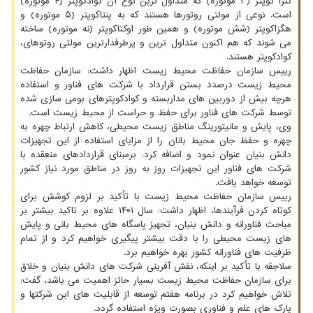
تترا کوپتر (۳ موتوره) که متداول ترین نوع آن کوادکوپتر (۴ موتوره)
است. نوعی از مولتی روتورها هستند که به پنتاکوپتر (۵ موتوره) و
هگزاکوپتر (شش موتوره) و همین طور اوکتاکوپتر (نه موتوره) ساخته
می شوند که هم اکنون متداول ترین و پرطرفدارترین مولتی روتوهای،
کوادکوپتر هستند.
رییس سازمان حفاظت محیط زیست اظهار داشت: سازمان حفاظت
محیط زیست درصدد بستن قرارداد با شرکت های فناور و استفاده
هرچه بیش از دوربین های مداربسته و کوادکوپترهای بومی سازی شده
توسط شرکت های فناور برای حفظ و حراست از محیط زیست است.
وی، پایش و مانیتورینگ مناطق زیست محیطی، کاهش ارتباط چهره به
چهره و حفظ جان محیط بانان را از مزایای استفاده از این تجهیزات
دانش بنیان عنوان نمود و اضافه کرد: برمبنای قراردادهای منعقده با
شرکت های فناور این تجهیزات روز به روز در مناطق مورد نیاز کشور
توسعه خواهد یافت.
رییس سازمان حفاظت محیط زیست با تأکید بر لزوم کوشش برای
کوتاه کردن فرآیندها، اظهار داشت: سال ۱۴۰۱ علاوه بر تاکید بیشتر بر
مباحث فناورانه و دانش بنیان، تجهیز پاسگاه های محیط بانی و پایش
های زیست محیطی را با دقت بیشتر پیگیری خواهیم کرد و از تمام
ظرفیت های فناورانه کشور بهره خواهیم برد.
سلاجقه با تأکید بر اینکه، نقش آفرینی شرکت های دانش بنیان و خلاق
برای سازمان حفاظت محیط زیست بسیار حائز اهمیت می باشد، گفت:
تلاش خواهیم کرد در برنامه هفتم توسعه از قابلیت های این شرکتها و
پارک های علم و فناوری بصورت ویژه استفاده گردد.