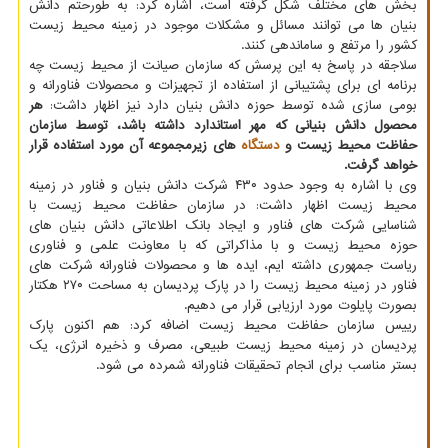
بخش های مختلف شکل گرفته است، اشاره کرد: به طورحتم دانش
بنیان ها می توانند مسائل و مشکلات موجود در زمینه محیط زیست
کشور را مرتفع و ساماندهی کنند.
سلاجقه در پاسخ به این پرسش که سازمان صیانت از محیط زیست چه
برنامه ای برای پشتیبانی از استفاده از تجهیزات و محصولات فناورانه و
بومی سازی شده توسط حوزه دانش بنیان دارد نیز اظهار داشت:
هر
محصول دانش بنیانی که مهر استاندارد داشته باشد، توسط سازمان
حفاظت محیط زیست و
دستگاه
های زیرمجموعه آن مورد استفاده قرار
خواهد گرفت.
وی با اشاره به وجود حدود ۴۳۰ شرکت دانش بنیان و فناور در زمینه
محیط زیست اظهار داشت: در سازمان حفاظت محیط زیست با
شناسایی شرکت های فناور و ایجاد بانک اطلاعاتی دانش بنیان های
حوزه محیط زیست و با مذاکراتی که با معاونت علمی و فناوری
ریاست جمهوری داشته ایم، ایده ها و محصولات فناورانه شرکت های
فناور در زمینه محیط زیست را در پارک پردیسان به مساحت ۲۷۰ هکتار
بصورت پایلوت مورد ارزیابی قرار می دهیم.
رییس سازمان حفاظت محیط زیست اضافه کرد: هم اکنون پارک
پردیسان در زمینه محیط زیست طبیعی، مصرف و ذخیره انرژی، یک
بستر مناسب برای انجام تحقیقات فناورانه شمرده می شود.