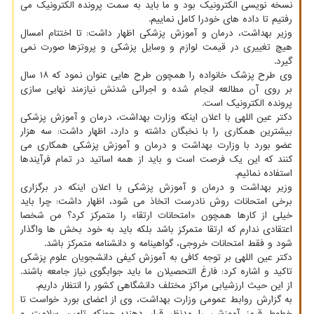
نسخه نویسی الکترونیک بود و ما باید به سمت پرونده الکترونیک می
رفتیم تا داده های خودرا کامل نماییم.
وزیر بهداشت، درمان و آموزش پزشکی اظهار داشت: تا اختتام امسال
هیچ تغییری در قیمت لوازم و وسایل پزشکی و پروتزها صورت نمی
گیرد.
وی طرح پزشک خانواده را همچون طرح هایی عنوان نمود که ۱۸ سال
بر روی آن مطالعه انجام شده و اجرائی شدنش نیازمند نهایی سازی
پرونده الکترونیک است.
دکتر عین اللهی با اعلان اینکه وزارت بهداشت، درمان و آموزش پزشکی
بیشترین همکاری را با نخبگان داشته و دارد، اظهار داشت: سه هزار
عضو بورد با وزارت بهداشت و درمان و آموزش پزشکی همکاری می
کنند که این یک فرصت است و باید از همه اساتید در تمام فرآیندها
استفاده نمائیم.
وزیر بهداشت و درمان و آموزش پزشکی با اعلان اینکه در برگزاری
برخی امتحانات روش نادرست اتخاذ می شود، اظهار داشت: چرا باید
خیلی از کارها همچون «امتحانات ارتقا» را متمرکز کرد؟ من شخصا
اعتقادی ندارم که ارتقا متمرکز باشد بلکه باید به خود بخش ها واگذار
شود و فقط امتحانات خروجی، گواهینامه و دانشنامه متمرکز باشد.
دکتر عین اللهی بر توجه کافی به آموزش کیفی دانشجویان علوم پزشکی
تاکید و اشاره کرد: فارغ التحصیلان ما باید جوابگوی نیاز جامعه باشند.
از این حیث ارزشیابی مراکز مختلف دانشگاهی کشور را انتظار داریم.
به گزارش روابط عمومی وزارت بهداشت، وی از اعضای بورد خواست تا
خطوط قرمز آموزشی را مدنظر قرار دهند؛ چونکه تامین سلامت و