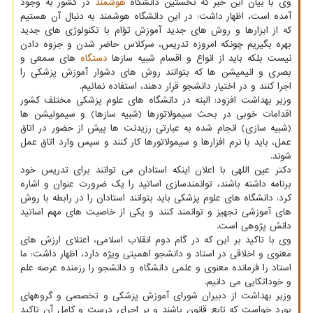
وی با بیان این خبر که نخستین دانشگاه
هوشمند
در کشور به وجود
آمده است، اظهار داشت: در این دانشگاه هوشمند به دنبال آن هستیم
که از ابزارها و روش های جدید آموزش تؤام با تکنولوژی های جدید
بهره بگیریم چونکه امروزه تدریس، سرکلاس حاضر شدن و جزوه دادن
نیست بلکه باید از انواع و اقسام شبیه سازها
دستگاه
های سمعی و
بصری و انیمیشن ها که بتوانند روش های دشوار آموزش پزشکی را
اجرا کنند و در اختیار دانشجو قرار دهند، استفاده نمائیم.
وزیر بهداشت افزود: البته در دانشگاه های علوم پزشکی مختلف کشور
اقدامات خوبی در بحث سیمولاتورها (شبیه سازها) و سیمولیشن ها
(شبیه سازی) انجام شده به عبارتی رزیدنت ها پیش از حضور در اتاق
عمل، باید با نرم افزارها و سیمولاتورها کار کنند و سپس وارد اتاق عمل
شوند.
دکتر عین اللهی با اعلان اینکه استادان می توانند برای تدریس خود
برنامه داشته باشند، توانمندسازی اساتید را یک ضرورت عنوان و اشاره
کرد: دانشگاه های علوم پزشکی باید بتوانند استادان را در رابطه با روش
های آموزشی تجهیز و توانمند کنند و یکی از خاصیت های مهم اساتید
دانش پژوهی است.
وی با تاکید بر این که در گام دوم انقلاب اسلامی، اعتلای ارزش های
معنوی و اخلاقی در استاد و دانشجو اهمیتی ویژه دارد، اظهار داشت: ما
استاد را فرمانده معنوی و علمی دانشگاه و دانشجو را رزمنده عرصه علم
و خوداتکایی می دانیم.
وزیر بهداشت از دبیران شورای آموزش پزشکی و تخصصی و گروههای
بورد خواست که تابع قانون باشند و بر اجرای درست و کامل آن تاکید