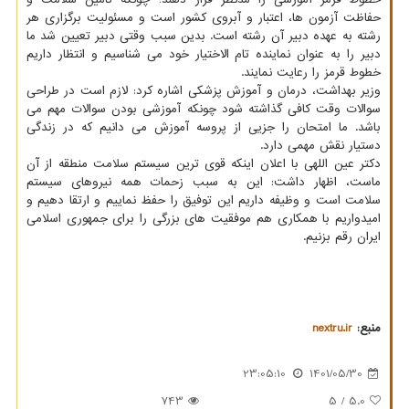
حفاظت آزمون ها، اعتبار و آبروی کشور است و مسئولیت برگزاری هر
رشته به عهده دبیر آن رشته است. بدین سبب وقتی دبیر تعیین شد ما
دبیر را به عنوان نماینده تام الاختیار خود می شناسیم و انتظار داریم
خطوط قرمز را رعایت نمایند.
وزیر بهداشت، درمان و آموزش پزشکی اشاره کرد: لازم است در طراحی
سوالات وقت کافی گذاشته شود چونکه آموزشی بودن سوالات مهم می
باشد. ما امتحان را جزیی از پروسه آموزش می دانیم که در زندگی
دستیار نقش مهمی دارد.
دکتر عین اللهی با اعلان اینکه قوی ترین سیستم سلامت منطقه از آن
ماست، اظهار داشت: این به سبب زحمات همه نیروهای سیستم
سلامت است و وظیفه داریم این توفیق را حفظ نماییم و ارتقا دهیم و
امیدواریم با همکاری هم موفقیت های بزرگی را برای جمهوری اسلامی
ایران رقم بزنیم.
منبع:
nextru.ir
23:05:10
1401/05/30
743
/ 5
5.0