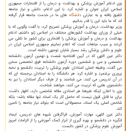
وی ادغام آموزش پزشکی و بهداشت و درمان را از افتخارات جمهوری
اسلامی ایران عنوان و اشاره کرد: با این ادغام، دانش و نیاز جامعه
تلفیق یافته و به عبارتی
دانشگاه
های ما در خدمت جامعه قرار گرفته
اند که ما باید این را قدر بدانیم.
وزیر بهداشت، درمان و آموزش پزشکی تصریح کرد: با گفت وگویی که با
خیلی از وزرای بهداشت کشورهای مختلف در اجلاس ژنو داشتم، ادغام
بهداشت و درمان و آموزش پزشکی را افتخاری برای کشور ما تلقی می
کردند و سبب مباهات است که اعلام نماییم جمهوری اسلامی ایران در
علوم و دانش پزشکی رشد بسیار شایان توجهی داشته است.
دکتر عین اللهی که در آیین افتتاحیه شصت و نهمین آزمون دانشنامه
تخصصی و سی و ششمین دوره آزمون دانشنامه فوق تخصصی سخن
می گفت، وظیفه اصلی استادان علوم پزشکی را تربیت دانشجو و نخبه
پروری برشمرد و اشاره کرد: هر دانشگاه را به استادان برجسته ای که
در آن تدریس می کنند، می شناسند و از طرف دیگر استادان را نیز به
دانشجوی هایی که تربیت می کنند، خواهند شناخت.
وی با اعلان اینکه طبیعتا هر استادی مقاله شاخصی دارد، اظهار داشت:
برای ما قابل قبول نیست که حاصل کار یک استاد تنها مقاله باشد؛ بلکه
شاخص اصلی یک استاد، محصولاتی است که بتواند نیاز جامعه را تامین
کند.
دکتر عین اللهی، مهارت آموزش، فراگرفتن شیوه های تدریس، ایجاد
انگیزه در دانشجو و بهره گیری از ابزار کمک آموزشی را از الزامات امروز
آموزش علوم پزشکی در کشور دانست.