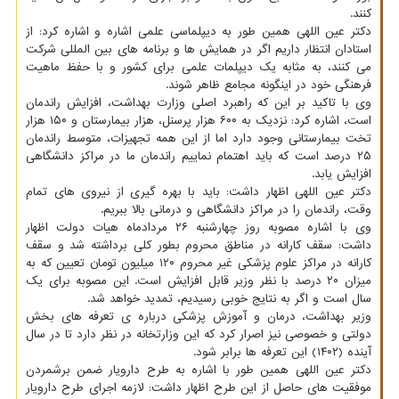
کنند.
دکتر عین اللهی همین طور به دیپلماسی علمی اشاره و اشاره کرد: از
استادان انتظار داریم اگر در همایش ها و برنامه های بین المللی شرکت
می کنند، به مثابه یک دیپلمات علمی برای کشور و با حفظ ماهیت
فرهنگی خود در اینگونه مجامع ظاهر شوند.
وی با تاکید بر این که راهبرد اصلی وزارت بهداشت، افزایش راندمان
است، اشاره کرد: نزدیک به ۶۰۰ هزار پرسنل، هزار بیمارستان و ۱۵۰ هزار
تخت بیمارستانی وجود دارد اما از این همه تجهیزات، متوسط راندمان
۲۵ درصد است که باید اهتمام نماییم راندمان ما در مراکز دانشگاهی
افزایش یابد.
دکتر عین اللهی اظهار داشت: باید با بهره گیری از نیروی های تمام
وقت، راندمان را در مراکز دانشگاهی و درمانی بالا ببریم.
وی با اشاره مصوبه روز چهارشنبه ۲۶ مردادماه هیات دولت اظهار
داشت: سقف کارانه در مناطق محروم بطور کلی برداشته شد و سقف
کارانه در مراکز علوم پزشکی غیر محروم ۱۲۰ میلیون تومان تعیین که به
میزان ۲۰ درصد با نظر وزیر قابل افزایش است. این مصوبه برای یک
سال است و اگر به نتایج خوبی رسیدیم، تمدید خواهد شد.
وزیر بهداشت، درمان و آموزش پزشکی درباره ی تعرفه های بخش
دولتی و خصوصی نیز اصرار کرد که این وزارتخانه در نظر دارد تا در سال
آینده (۱۴۰۲) این تعرفه ها برابر شود.
دکتر عین اللهی همین طور با اشاره به طرح دارویار ضمن برشمردن
موفقیت های حاصل از این طرح اظهار داشت: لازمه اجرای طرح دارویار